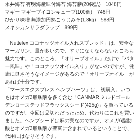
永井海苔 有明海産味付海苔 海苔膳(20袋詰) 1048円
マギー マギーブイヨンキューブ(100個) 748円
ひかり味噌 無添加円熟こうじみそ(1.8kg) 588円
メキシカンサラダラップ 899円
「Nuttelex ココナッツオイル入れスプレッド」は、安全な
マーガリン。量が多いので、すぐになくならないところも
魅力です。このところ、「オリーブオイル」だけで「バタ
ー風味」や「ココナッツオイル入り」がないのですが、健
康に良さそうなイメージがあるので「オリーブオイル」が
あれば十分です。
「マースエクスプレス ヘンプハーツ」は、初購入。いつ
もはオメガ3脂肪酸を多く含む「CANMAR ミルドゴール
デンローステッドフラックスシード(425g)」を買っている
のですが、今回は品切れだったため、代わりにこれを買い
ました。ヘンプシードは麻の実なのですが、オメガ6脂肪
酸とオメガ3脂肪酸が豊富に含まれているということで、
代用にはなりそうです。