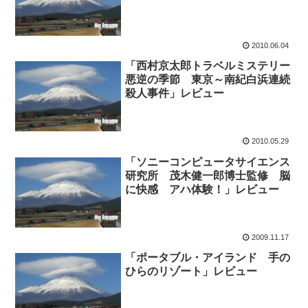
2010.06.04
「西村京太郎トラベルミステリー
悪逆の季節 東京～南紀白浜連続
殺人事件」レビュー
2010.05.29
「ソニーコンピュータサイエンス
研究所 茂木健一郎博士監修 脳
に快感 アハ体験！」レビュー
2009.11.17
「ポータブル・アイランド 手の
ひらのリゾート」レビュー