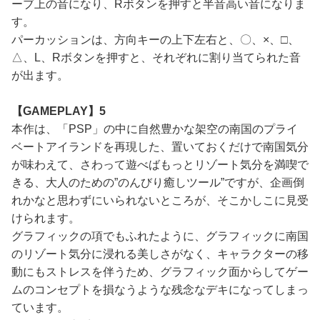
ーブ上の音になり、Rボタンを押すと半音高い音になりま
す。
パーカッションは、方向キーの上下左右と、〇、×、□、
△、L、Rボタンを押すと、それぞれに割り当てられた音
が出ます。
【GAMEPLAY】5
本作は、「PSP」の中に自然豊かな架空の南国のプライ
ベートアイランドを再現した、置いておくだけで南国気分
が味わえて、さわって遊べばもっとリゾート気分を満喫で
きる、大人のための”のんびり癒しツール”ですが、企画倒
れかなと思わずにいられないところが、そこかしこに見受
けられます。
グラフィックの項でもふれたように、グラフィックに南国
のリゾート気分に浸れる美しさがなく、キャラクターの移
動にもストレスを伴うため、グラフィック面からしてゲー
ムのコンセプトを損なうような残念なデキになってしまっ
ています。