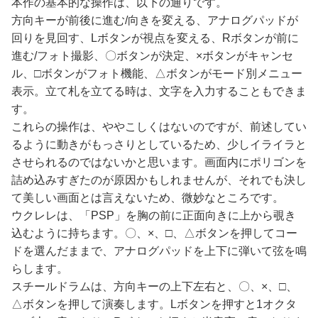
本作の基本的な操作は、以下の通りです。
方向キーが前後に進む/向きを変える、アナログパッドが
回りを見回す、Lボタンが視点を変える、Rボタンが前に
進む/フォト撮影、〇ボタンが決定、×ボタンがキャンセ
ル、□ボタンがフォト機能、△ボタンがモード別メニュー
表示。立て札を立てる時は、文字を入力することもできま
す。
これらの操作は、ややこしくはないのですが、前述してい
るように動きがもっさりとしているため、少しイライラと
させられるのではないかと思います。画面内にポリゴンを
詰め込みすぎたのが原因かもしれませんが、それでも決し
て美しい画面とは言えないため、微妙なところです。
ウクレレは、「PSP」を胸の前に正面向きに上から覗き
込むように持ちます。〇、×、□、△ボタンを押してコー
ドを選んだままで、アナログパッドを上下に弾いて弦を鳴
らします。
スチールドラムは、方向キーの上下左右と、〇、×、□、
△ボタンを押して演奏します。Lボタンを押すと1オクタ