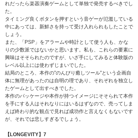
れだったら楽器演奏ゲームとして単独で発売するべきでし
た。
タイミング良くボタンを押すという音ゲーが氾濫している
中にあっては、新鮮さを持って受け入れられもしたことで
しょう。
また、「PSP」をアラームや時計として使う人も、かな
りの少数派ではないかと思います。私も、これらの要素に
興味はそそられたのですが、いざ手にしてみると体験版の
レベル以上には使わずじまいでした。
結局のところ、本作の”のんびり癒しツール”という企画自
体に無理があったのは自明の理であり、それぞれを独立し
たゲームとして出すべきでした。
本作のパッケージや本作が持つイメージにそそられて本作
を手にする人はそれなりにはいるはずなので、売ってしま
えば終わり的な観点で見れば成功作と言えなくもないです
が、それでは悲しすぎるでしょう。
【LONGEVITY】7