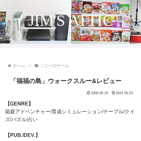
JIM'S ATTIC
ホーム
ソニーのゲーム
「福福の島」ウォークスルー&レビュー
2006.05.19
2021.05.23
【GENRE】
箱庭アドベンチャー/育成シミュレーション/テーブル/クイ
ズ/パズル/占い
【PUB./DEV.】