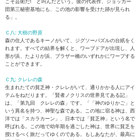
こそ芸術だ! と叫んだという。彼の代表作、ジョッカー
団第三秘密基地にも、この池の影響を受けた跡が見られ
る」。
Ｃ八: 大樹の野原
森の住人であるキーノがいて、ジグソーパズルの台紙をく
れます。すべての結界を解くと、ワープドアが出現し、人
形が浜、たよりが浜、ブラザー橋のいずれかにワープする
ことができます。
Ｃ九: クレレの森
生まれたての貧乏神・クレレがいて、通りかかる人にアイ
テムをねだります。「賢者ノクリスの世界見てある記」
は、「第九回 クレレの森」です。「「神のゆりかご」と
いう異名を持つ、神聖な森である。この地に宿る神は、西
洋では「スカラカーン」、日本では「貧乏神」という名で
呼ばれる。この地で幼年期を過ごした神は、世界に貧乏を
授けるべく旅だってゆくのである。もしあなたが、最高に