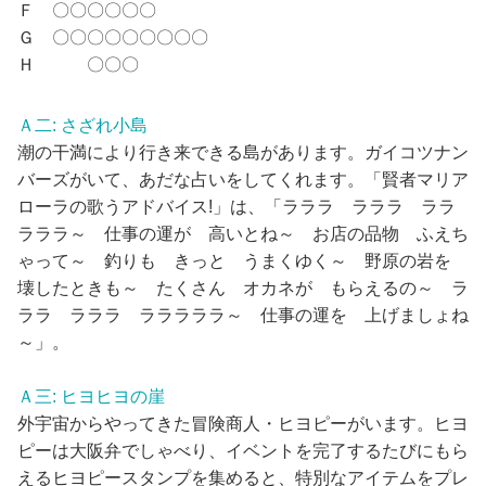
Ｆ 〇〇〇〇〇〇
Ｇ 〇〇〇〇〇〇〇〇〇
Ｈ 〇〇〇
Ａ二: さざれ小島
潮の干満により行き来できる島があります。ガイコツナン
バーズがいて、あだな占いをしてくれます。「賢者マリア
ローラの歌うアドバイス!」は、「ラララ ラララ ララ
ラララ～ 仕事の運が 高いとね～ お店の品物 ふえち
ゃって～ 釣りも きっと うまくゆく～ 野原の岩を
壊したときも～ たくさん オカネが もらえるの～ ラ
ララ ラララ ラララララ～ 仕事の運を 上げましょね
～」。
Ａ三: ヒヨヒヨの崖
外宇宙からやってきた冒険商人・ヒヨピーがいます。ヒヨ
ピーは大阪弁でしゃべり、イベントを完了するたびにもら
えるヒヨピースタンプを集めると、特別なアイテムをプレ