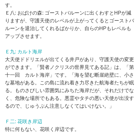
す。
Ｅ八: おばけの森: ゴーストバルーンに出くわすとHPが減
りますが、守護天使のレベルが上がってくるとゴーストバ
ルーンを退治してくれるばかりか、自らのHPもレベルも
アップさせます。
Ｅ九: カルト海岸
大天使ドドリエルが出てくる井戸があり、守護天使の変更
ができます。「賢者ノクリスの世界見てある記」は、「第
十一回 カルト海岸」です。「海を望む断崖絶壁に、小さ
な墓地がある。この島に流れ着き力尽きた航海者たちが眠
る。ものさびしい雰囲気にみちた海岸だが、それだけでな
く、危険な場所でもある。悪霊やタチの悪い天使が出没す
るので、じゅうぶん注意しなくてはいけない。」
Ｆ二: 花咲き岸辺
特に何もない、花咲く岸辺です。