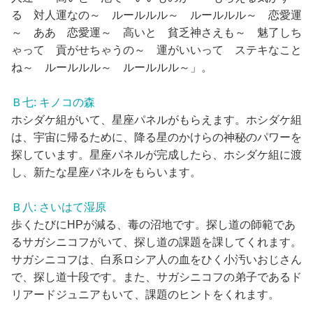
る 対人運なの～ ルールルル～ ルールルル～ 恋愛運
～ ああ 恋愛運～ 高いと 貧乏神さえも～ 魅了しち
ゃって 貢がせちゃうの～ 運がいいって ステキなこと
ね～ ルールルル～ ルールルル～」。
Ｂ七: キノコの森
ホシダケ組がいて、星座パネルがもらえます。ホシダケ組
は、宇宙に帰るために、降る星のかけらの神秘のパワーを
探しています。星座パネルが完成したら、ホシダケ組に渡
し、新たな星座パネルをもらいます。
Ｂ八: さいはて湿原
歩くたびにHPが減る、毒の沼地です。探し道の師範であ
るサガシニコフがいて、探し道の課題を課してくれます。
サガシニコフは、白系ロシア人の血をひく小汚いおじさん
で、探し道十段です。また、サガシニコフの弟子であるド
リアードジュニアもいて、課題のヒントをくれます。