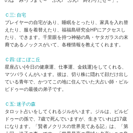
のは みっつまで～ ふん! ふん! 終わりだぜ～」。
Ｃ三: 自宅
プレイヤーの自宅があり、睡眠をとったり、家具を入れ替
えたり、服を着替えたり、福福島研究会HPにアクセスし
たり、できます。千里眼を持つ神秘の鳥・ヤタガラスの末
裔であるノックスがいて、各種情報を教えてくれます。
Ｃ四: ぼこぼこ丘
星座占い(今日の健康運、仕事運、金銭運)をしてくれる、
マツバラくんがいます。彼は、切り株に隠れて顔だけ出し
ている青年で、かつてこの地に住んでいた大占い師・ビル
ビドゥーの最後の弟子です。
Ｃ五: 迷子の森
タロット占いをしてくれるジルがいます。ジルは、ビルビ
ドゥーの孫で、7歳で死んでいますが、生きていれば17歳
になります。「賢者ノクリスの世界見てある記」は、「第