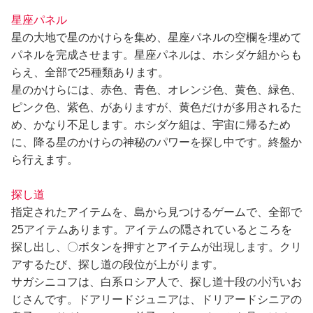
星座パネル
星の大地で星のかけらを集め、星座パネルの空欄を埋めて
パネルを完成させます。星座パネルは、ホシダケ組からも
らえ、全部で25種類あります。
星のかけらには、赤色、青色、オレンジ色、黄色、緑色、
ピンク色、紫色、がありますが、黄色だけが多用されるた
め、かなり不足します。ホシダケ組は、宇宙に帰るため
に、降る星のかけらの神秘のパワーを探し中です。終盤か
ら行えます。
探し道
指定されたアイテムを、島から見つけるゲームで、全部で
25アイテムあります。アイテムの隠されているところを
探し出し、〇ボタンを押すとアイテムが出現します。クリ
アするたび、探し道の段位が上がります。
サガシニコフは、白系ロシア人で、探し道十段の小汚いお
じさんです。ドアリードジュニアは、ドリアードシニアの