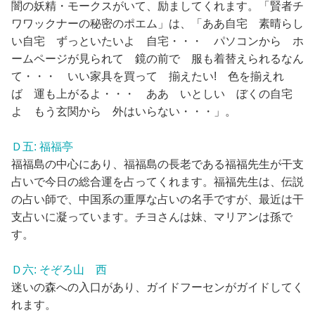
闇の妖精・モークスがいて、励ましてくれます。「賢者チ
ワワックナーの秘密のポエム」は、「ああ自宅 素晴らし
い自宅 ずっといたいよ 自宅・・・ パソコンから ホ
ームページが見られて 鏡の前で 服も着替えられるなん
て・・・ いい家具を買って 揃えたい! 色を揃えれ
ば 運も上がるよ・・・ ああ いとしい ぼくの自宅
よ もう玄関から 外はいらない・・・」。
Ｄ五: 福福亭
福福島の中心にあり、福福島の長老である福福先生が干支
占いで今日の総合運を占ってくれます。福福先生は、伝説
の占い師で、中国系の重厚な占いの名手ですが、最近は干
支占いに凝っています。チヨさんは妹、マリアンは孫で
す。
Ｄ六: そぞろ山 西
迷いの森への入口があり、ガイドフーセンがガイドしてく
れます。