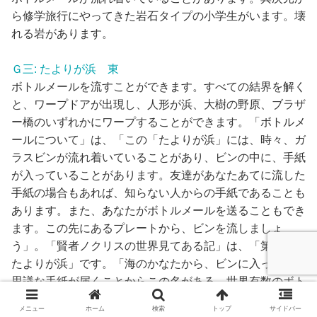
ら修学旅行にやってきた岩石タイプの小学生がいます。壊
れる岩があります。
Ｇ三: たよりが浜 東
ボトルメールを流すことができます。すべての結界を解く
と、ワープドアが出現し、人形が浜、大樹の野原、ブラザ
ー橋のいずれかにワープすることができます。「ボトルメ
ールについて」は、「この「たよりが浜」には、時々、ガ
ラスビンが流れ着いていることがあり、ビンの中に、手紙
が入っていることがあります。友達があなたあてに流した
手紙の場合もあれば、知らない人からの手紙であることも
あります。また、あなたがボトルメールを送ることもでき
ます。この先にあるプレートから、ビンを流しましょ
う」。「賢者ノクリスの世界見てある記」は、「第三回
たよりが浜」です。「海のかなたから、ビンに入った、不
思議な手紙が届くことからこの名がある。世界有数のボト
ルメール漂着率を誇る、ボトルメール愛好家あこがれの場
メニュー
ホーム
検索
トップ
サイドバー
所。1984年、世界BM協会から、「ボトルメール世界遺