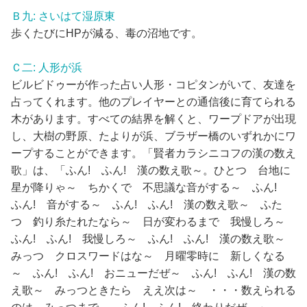
Ｂ九: さいはて湿原東
歩くたびにHPが減る、毒の沼地です。
Ｃ二: 人形が浜
ビルビドゥーが作った占い人形・コピタンがいて、友達を
占ってくれます。他のプレイヤーとの通信後に育てられる
木があります。すべての結界を解くと、ワープドアが出現
し、大樹の野原、たよりが浜、ブラザー橋のいずれかにワ
ープすることができます。「賢者カラシニコフの漢の数え
歌」は、「ふん! ふん! 漢の数え歌～。ひとつ 台地に
星が降りゃ～ ちかくで 不思議な音がする～ ふん!
ふん! 音がする～ ふん! ふん! 漢の数え歌～ ふた
つ 釣り糸たれたなら～ 日が変わるまで 我慢しろ～
ふん! ふん! 我慢しろ～ ふん! ふん! 漢の数え歌～
みっつ クロスワードはな～ 月曜零時に 新しくなる
～ ふん! ふん! おニューだぜ～ ふん! ふん! 漢の数
え歌～ みっつときたら ええ次は～ ・・・数えられる