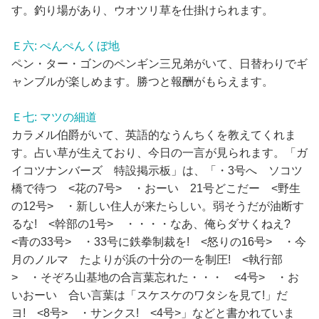
す。釣り場があり、ウオツリ草を仕掛けられます。
Ｅ六: ぺんぺんくぼ地
ペン・ター・ゴンのペンギン三兄弟がいて、日替わりでギ
ャンブルが楽しめます。勝つと報酬がもらえます。
Ｅ七: マツの細道
カラメル伯爵がいて、英語的なうんちくを教えてくれま
す。占い草が生えており、今日の一言が見られます。「ガ
イコツナンバーズ 特設掲示板」は、「・3号へ ソコツ
橋で待つ <花の7号> ・おーい 21号どこだー <野生
の12号> ・新しい住人が来たらしい。弱そうだが油断す
るな! <幹部の1号> ・・・・なあ、俺らダサくねえ?
<青の33号> ・33号に鉄拳制裁を! <怒りの16号> ・今
月のノルマ たよりが浜の十分の一を制圧! <執行部
> ・そぞろ山基地の合言葉忘れた・・・ <4号> ・お
いおーい 合い言葉は「スケスケのワタシを見て!」だ
ヨ! <8号> ・サンクス! <4号>」などと書かれていま