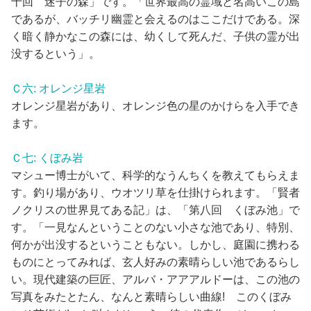
十回 迷子の森」です。「世界最高の霊域と名高いこの島
であるが、バッチリ幽霊と会えるのはここだけである。深
く暗く静かなこの森には、幼くして死んだ、子供の霊が出
没するという」。
Ｃ六: オレンジ星岩
オレンジ星岩があり、オレンジ色の星のかけらを入手でき
ます。
Ｃ七: くぼみ岩
マシュー博士がいて、科学的なうんちくを教えてもらえま
す。釣り場があり、ウオツリ草を仕掛けられます。「賢者
ノクリスの世界見てある記」は、「第八回 くぼみ池」で
す。「一見なんということのない小さな池であり、特別、
何かが出没するということもない。しかし、庭園に携わる
ものにとってみれば、玄人好みの素晴らしい池であるらし
い。現代建築の巨匠、アルバ・アアアルドーは、この池の
写真をみたとたん、なんと素晴らしい曲線! このくぼみ