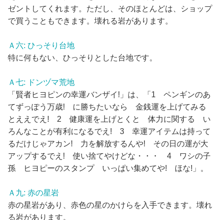
ゼントしてくれます。ただし、そのほとんどは、ショップ
で買うこともできます。壊れる岩があります。
Ａ六: ひっそり台地
特に何もない、ひっそりとした台地です。
Ａ七: ドンヅマ荒地
「賢者ヒヨピンの幸運バンザイ!」は、「1 ペンギンのあ
てずっぽう万歳! に勝ちたいなら 金銭運を上げてみる
とええでえ! 2 健康運を上げとくと 体力に関する い
ろんなことが有利になるでえ! 3 幸運アイテムは持って
るだけじゃアカン! 力を解放するんや! その日の運が大
アップするでえ! 使い捨てやけどな・・・ 4 ワシの子
孫 ヒヨピーのスタンプ いっぱい集めてや! ほな!」。
Ａ九: 赤の星岩
赤の星岩があり、赤色の星のかけらを入手できます。壊れ
る岩があります。