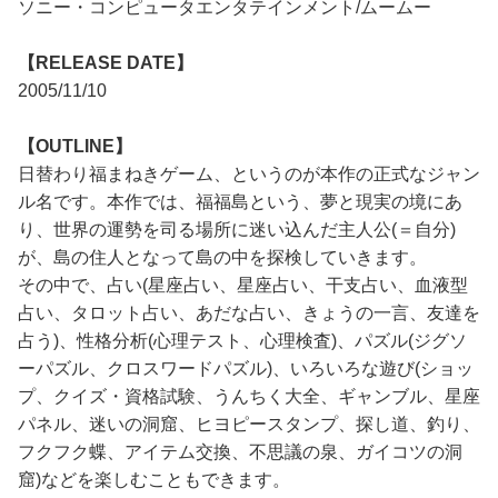
ソニー・コンピュータエンタテインメント/ムームー
【RELEASE DATE】
2005/11/10
【OUTLINE】
日替わり福まねきゲーム、というのが本作の正式なジャン
ル名です。本作では、福福島という、夢と現実の境にあ
り、世界の運勢を司る場所に迷い込んだ主人公(＝自分)
が、島の住人となって島の中を探検していきます。
その中で、占い(星座占い、星座占い、干支占い、血液型
占い、タロット占い、あだな占い、きょうの一言、友達を
占う)、性格分析(心理テスト、心理検査)、パズル(ジグソ
ーパズル、クロスワードパズル)、いろいろな遊び(ショッ
プ、クイズ・資格試験、うんちく大全、ギャンブル、星座
パネル、迷いの洞窟、ヒヨピースタンプ、探し道、釣り、
フクフク蝶、アイテム交換、不思議の泉、ガイコツの洞
窟)などを楽しむこともできます。