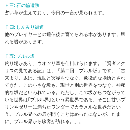
Ｆ三: 石の輪遺跡
占い草が生えており、今日の一言が見られます。
Ｆ四: しんみり街道
他のプレイヤーとの通信後に育てられる木があります。壊
れる岩があります。
Ｆ五: プルル坂
釣り場があり、ウオツリ草を仕掛けられます。「賢者ノク
リスの見てある記」は、「第二回 プルル坂」です。「古
来より、坂は、現世と冥界をつなぐ、象徴的な場所とされ
てきた。この小さな坂も、現世と別の世界をつなぐ、神秘
的な坂だといわれている。ただし、この坂からつながって
いる世界は｢プルル界｣という異世界である。そこは甘いプ
リンやゼリーに満ちたワンダーでカラメルな世界だとい
う。プルル界への扉が開くことはめったにないが、たま
に、プルル界から珍客が訪れる。」。