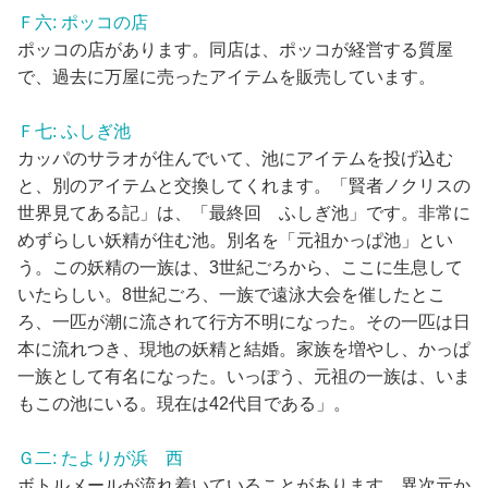
Ｆ六: ポッコの店
ポッコの店があります。同店は、ポッコが経営する質屋
で、過去に万屋に売ったアイテムを販売しています。
Ｆ七: ふしぎ池
カッパのサラオが住んでいて、池にアイテムを投げ込む
と、別のアイテムと交換してくれます。「賢者ノクリスの
世界見てある記」は、「最終回 ふしぎ池」です。非常に
めずらしい妖精が住む池。別名を「元祖かっぱ池」とい
う。この妖精の一族は、3世紀ごろから、ここに生息して
いたらしい。8世紀ごろ、一族で遠泳大会を催したとこ
ろ、一匹が潮に流されて行方不明になった。その一匹は日
本に流れつき、現地の妖精と結婚。家族を増やし、かっぱ
一族として有名になった。いっぽう、元祖の一族は、いま
もこの池にいる。現在は42代目である」。
Ｇ二: たよりが浜 西
ボトルメールが流れ着いていることがあります。異次元か