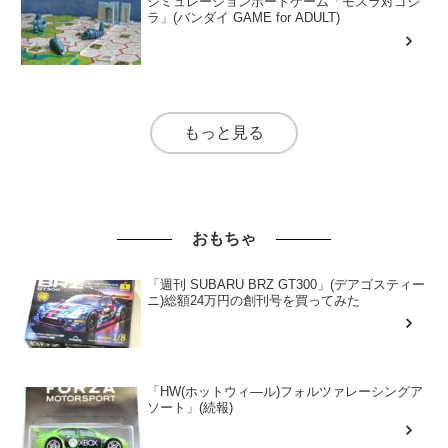
シミュレーションボードゲーム「モスラ対ゴジ
ラ」(バンダイ GAME for ADULT)
もっと見る
おもちゃ
「週刊 SUBARU BRZ GT300」(デアゴスティー
ニ)総額24万円の創刊号を買ってみた
「HW(ホットウィ―ル)フォルツァレーシングア
ソート」(続報)