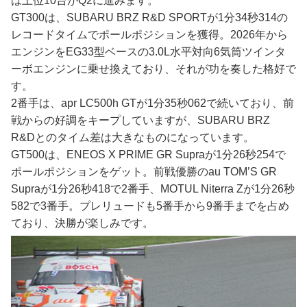
は上位10台がQ2に進みます。
GT300は、SUBARU BRZ R&D SPORTが1分34秒314の
レコードタイムでポールポジションを獲得。2026年から
エンジンをEG33型ベースの3.0L水平対向6気筒ツインタ
ーボエンジンに乗せ換えており、それが功を奏した格好で
す。
2番手は、apr LC500h GTが1分35秒062で続いており、前
戦からの好調をキープしていますが、SUBARU BRZ
R&Dとのタイム差は大きなものになっています。
GT500は、ENEOS X PRIME GR Supraが1分26秒254で
ポールポジションをゲット。前戦優勝のau TOM’S GR
Supraが1分26秒418で2番手、MOTUL Niterra Zが1分26秒
582で3番手。プレリュードも5番手から9番手までを占め
ており、決勝が楽しみです。