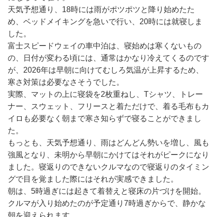
天気予想通り、18時には雨がポツポツと降り始めたた
め、ベッドメイキングを急いで行い、20時には就寝しま
した。
富士スピードウェイの車中泊は、寝始めは寒くないもの
の、日付が変わる頃には、通常はかなり冷えてくるのです
が、2026年は早朝に向けてむしろ気温が上昇するため、
寒さ対策は必要なさそうでした。
実際、マットの上に寝袋を2枚重ねし、Tシャツ、トレー
ナー、スウェット、フリースと着ただけで、着る毛布もカ
イロも必要なく朝まで寒さ知らずで寝ることができまし
た。
もっとも、天気予想通り、雨はどんどん勢いを増し、風も
強風となり、未明から早朝にかけてはそれがピークになり
ました。寝返りのできないクルマなので寝返りのタイミン
グで目を覚ました際にはそれが実感できました。
朝は、5時過ぎには起きて着替えと寝床の片づけを開始。
クルマが入り始めたのが予定通り7時過ぎからで、静かな
朝を迎えられます。