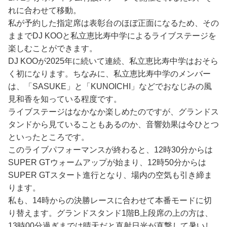
れに合わせて移動。
私が予約した指定席は表彰台のほぼ正面になるため、その
ままでDJ KOOと私立恵比寿中学によるライブステージを
楽しむことができます。
DJ KOOが2025年に続いて連続、私立恵比寿中学はおそら
く初になります。ちなみに、私立恵比寿中学のメンバー
は、「SASUKE」と「KUNOICHI」などでおなじみの風
見和香を知っている程度です。
ライブステージはなかなか楽しめたのですが、グランドス
タンドから見ていることもあるのか、音響効果は今ひとつ
といったところです。
このライブパフォーマンスが終わると、12時30分からは
SUPER GTウォームアップが始まり、12時50分からは
SUPER GTスタート進行となり、場内の空気も引き締ま
ります。
私も、14時からの決勝レースに合わせて本番モードに切
り替えます。グランドスタンド1階B上段席の上の方は、
13時00分過ぎまでは晴天だと直射日光が直撃して暑いし