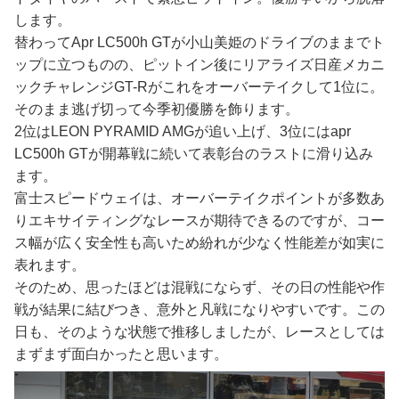
します。
替わってApr LC500h GTが小山美姫のドライブのままでト
ップに立つものの、ピットイン後にリアライズ日産メカニ
ックチャレンジGT-Rがこれをオーバーテイクして1位に。
そのまま逃げ切って今季初優勝を飾ります。
2位はLEON PYRAMID AMGが追い上げ、3位にはapr
LC500h GTが開幕戦に続いて表彰台のラストに滑り込み
ます。
富士スピードウェイは、オーバーテイクポイントが多数あ
りエキサイティングなレースが期待できるのですが、コー
ス幅が広く安全性も高いため紛れが少なく性能差が如実に
表れます。
そのため、思ったほどは混戦にならず、その日の性能や作
戦が結果に結びつき、意外と凡戦になりやすいです。この
日も、そのような状態で推移しましたが、レースとしては
まずまず面白かったと思います。