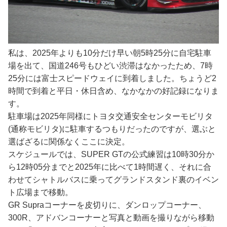
私は、2025年よりも10分だけ早い朝5時25分に自宅駐車
場を出て、国道246号もひどい渋滞はなかったため、7時
25分には富士スピードウェイに到着しました。ちょうど2
時間で到着と平日・休日含め、なかなかの好記録になりま
す。
駐車場は2025年同様にトヨタ交通安全センターモビリタ
(通称モビリタ)に駐車するつもりだったのですが、選ぶと
選ばざるに関係なくここに決定。
スケジュールでは、SUPER GTの公式練習は10時30分か
ら12時05分までと2025年に比べて1時間遅く、それに合
わせてシャトルバスに乗ってグランドスタンド裏のイベン
ト広場まで移動。
GR Supraコーナーを皮切りに、ダンロップコーナー、
300R、アドバンコーナーと写真と動画を撮りながら移動