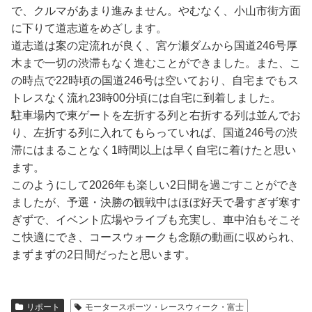
で、クルマがあまり進みません。やむなく、小山市街方面
に下りて道志道をめざします。
道志道は案の定流れが良く、宮ケ瀬ダムから国道246号厚
木まで一切の渋滞もなく進むことができました。また、こ
の時点で22時頃の国道246号は空いており、自宅までもス
トレスなく流れ23時00分頃には自宅に到着しました。
駐車場内で東ゲートを左折する列と右折する列は並んでお
り、左折する列に入れてもらっていれば、国道246号の渋
滞にはまることなく1時間以上は早く自宅に着けたと思い
ます。
このようにして2026年も楽しい2日間を過ごすことができ
ましたが、予選・決勝の観戦中はほぼ好天で暑すぎず寒す
ぎずで、イベント広場やライブも充実し、車中泊もそこそ
こ快適にでき、コースウォークも念願の動画に収められ、
まずまずの2日間だったと思います。
リポート
モータースポーツ・レースウィーク・富士