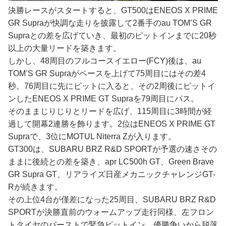
決勝レースがスタートすると、GT500はENEOS X PRIME
GR Supraが快調な走りを披露して2番手のau TOM’S GR
Supraとの差を広げていき、最初のピットインまでに20秒
以上の大量リードを築きます。
しかし、48周目のフルコースイエロー(FCY)後は、au
TOM’S GR Supraがペースを上げて75周目にはその差4
秒。76周目に先にピットに入ると、その2周後にピットイ
ンしたENEOS X PRIME GT Supraを79周目にパス。
そのままじりじりとリードを広げ、115周目に3時間が経
過して開幕2連勝を飾ります。2位はENEOS X PRIME GT
Supraで、3位にMOTUL Niterra Zが入ります。
GT300は、SUBARU BRZ R&D SPORTが予選の速さその
ままに後続との差を築き、apr LC500h GT、Green Brave
GR Supra GT、リアライズ日産メカニックチャレンジGT-
Rが続きます。
その上位4台が僅差になった25周目、SUBARU BRZ R&D
SPORTが決勝直前のウォームアップ走行同様、左フロン
トタイヤのバーストで緊急ピットイン。優勝争いから脱落