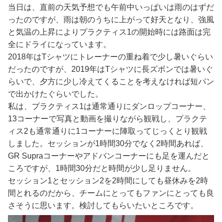
当日は、直前の天気予想でも午前中いっぱいは雨のはずだ
ったのですが、雨は朝のうちに上がって好天となり、強風
と気温の上昇によりプラクティス1の開始時には路面は完
全にドライになっています。
2018年はTシャツにトレーナーの重ね着で少し暑いぐらい
だったのですが、2019年はTシャツに長ズボンでは暑いぐ
らいで、夕方に少し冷えてくることを考えなければ短パン
で出かけたぐらいでした。
私は、プラクティス1は通常通りにダンロップコーナー、
13コーナーで写真と動画を撮りながら観戦し、プラクテ
ィス2も通常通りに1コーナーに陣取ってじっくとり観戦
しました。セッションが1時間30分でなく2時間あれば、
GR Supraコーナーやアドバンコーナーにも足を運んだと
ころですが、1時間30分だと時間が少し足りません。
セッション1とセッション2を2時間にしても昼休みを2時
間とれるのだから、チームにとってもファンにとっても良
さそうに思います。検討してもらいたいところです。