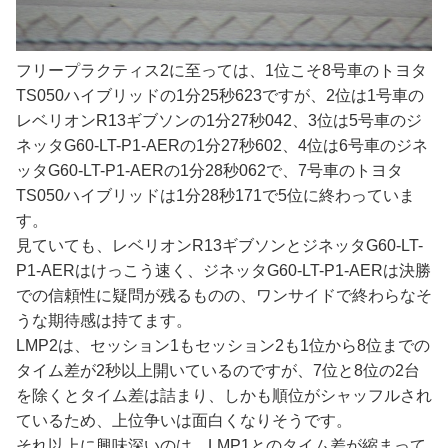
フリープラクティス2に至っては、1位こそ8号車のトヨタ
TS050ハイブリッドの1分25秒623ですが、2位は1号車の
レベリオンR13ギブソンの1分27秒042、3位は5号車のジ
ネッタG60-LT-P1-AERの1分27秒602、4位は6号車のジネ
ッタG60-LT-P1-AERの1分28秒062で、7号車のトヨタ
TS050ハイブリッドは1分28秒171で5位に終わっていま
す。
見ていても、レベリオンR13ギブソンとジネッタG60-LT-
P1-AERはけっこう速く、ジネッタG60-LT-P1-AERは決勝
での信頼性に疑問が残るものの、ワンサイドで終わらなそ
うな期待感は持てます。
LMP2は、セッション1もセッション2も1位から8位までの
タイム差が2秒以上開いているのですが、7位と8位の2台
を除くとタイム差は詰まり、しかも順位がシャッフルされ
ているため、上位争いは面白くなりそうです。
それ以上に興味深いのは、LMP1とのタイム差が縮まって