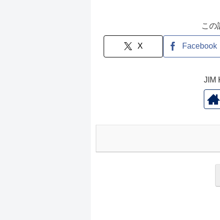
この
X
Facebook
JI