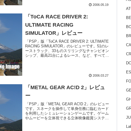
2006.05.19
AT
「ToCA RACE DRIVER 2:
BE
ULTIMATE RACING
BO
SIMULATOR」レビュー
BR
「PSP」版「ToCA RACE DRIVER 2: ULTIMATE
CA
RACING SIMULATOR」のレビューです。51のレ
ーストラック、33ものスリリングなチャンピオン
CR
シップ、最高21台によるレース、など、すべての
要素を完全移植しています。
D
ES
2006.03.27
FO
「METAL GEAR AC!D 2」レビュ
GE
ー
GH
「PSP」版「METAL GEAR AC!D 2」のレビュー
GR
です。スネークを操作して単身任務に臨むカード
を利用したシミュレーションゲームです。ゲーム
JU
やムービーを立体視できる立体映像鑑賞システム
「SOLIDEYE とびだシッド」も注目です。
La