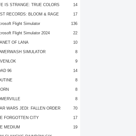
FE IS STRANGE: TRUE COLORS
14
ST RECORDS: BLOOM & RAGE
17
rosoft Flight Simulator
136
crosoft Flight Simulator 2024
22
ANET OF LANA
10
OWERWASH SIMULATOR
8
VENLOK
9
AD 96
14
UTINE
8
CORN
8
MERVILLE
8
AR WARS JEDI: FALLEN ORDER
70
E FORGOTTEN CITY
17
E MEDIUM
19