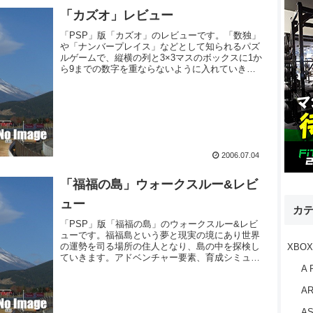
「カズオ」レビュー
「PSP」版「カズオ」のレビューです。「数独」
や「ナンバープレイス」などとして知られるパズ
ルゲームで、縦横の列と3×3マスのボックスに1か
ら9までの数字を重ならないように入れていきま
す。4段階の難易度のパズルが全1000問収録され
ています。
2006.07.04
「福福の島」ウォークスルー&レビ
ュー
カ
「PSP」版「福福の島」のウォークスルー&レビ
ューです。福福島という夢と現実の境にあり世界
の運勢を司る場所の住人となり、島の中を探検し
XBOX
ていきます。アドベンチャー要素、育成シミュレ
A 
ーション要素、テーブル要素、パズル要素、が凝
縮されています。
AR
AS