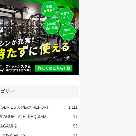
テゴリー
 SERIES X PLAY REPORT
1,111
PLAGUE TALE: REQUIEM
17
AGAMI 2
53
 DUSK FALLS
14