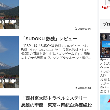
し、短い時間でテンポ良く遊べるようにデザイン
されています。
プ
2010.09.04
「SUDOKU 数独」レビュー
「PSP」版「SUDOKU 数独」のレビューです。
数独でおなじみのニコリが、良質の洗練された
410問の問題を提供するパズルゲームです。簡単
なものから難問まで、シンプルなルール・高品質
当サイ
な問題に加え、純粋な思考に専念できる便利機能
とを記
を搭載して楽しめます。
ウォー
トレの
入記、
おまけ
リポー
※ペー
2010.06.04
含まれ
「西村京太郎トラベルミステリー
悪逆の季節 東京～南紀白浜連続殺