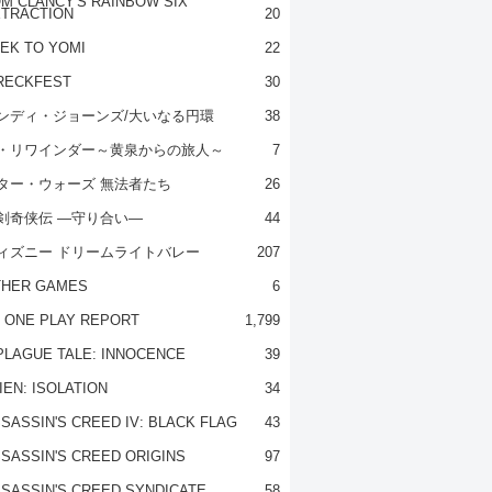
M CLANCY'S RAINBOW SIX
TRACTION
20
EK TO YOMI
22
RECKFEST
30
ンディ・ジョーンズ/大いなる円環
38
・リワインダー～黄泉からの旅人～
7
ター・ウォーズ 無法者たち
26
剣奇侠伝 ―守り合い―
44
ィズニー ドリームライトバレー
207
THER GAMES
6
 ONE PLAY REPORT
1,799
PLAGUE TALE: INNOCENCE
39
IEN: ISOLATION
34
SASSIN'S CREED IV: BLACK FLAG
43
SASSIN'S CREED ORIGINS
97
SASSIN'S CREED SYNDICATE
58