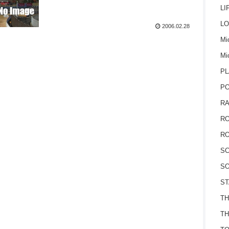
LI
LO
2006.02.28
Mic
Mi
PL
P
RA
RO
RO
S
SO
ST
TH
TH