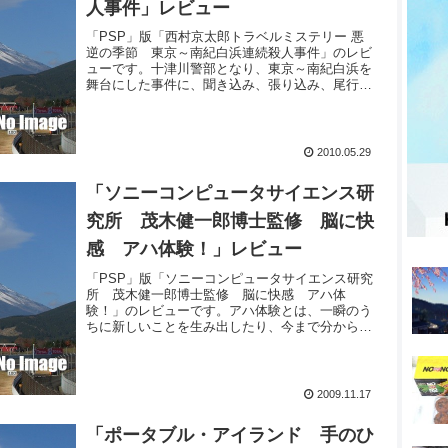
人事件」レビュー
「PSP」版「西村京太郎トラベルミステリー 悪
逆の季節 東京～南紀白浜連続殺人事件」のレビ
ューです。十津川警部となり、東京～南紀白浜を
舞台にした事件に、聞き込み、張り込み、尾行な
ど地道な捜査を続け、時刻表のトリックにも挑
み、真犯人を探し出します。
2010.05.29
「ソニーコンピュータサイエンス研
究所 茂木健一郎博士監修 脳に快
感 アハ体験！」レビュー
「PSP」版「ソニーコンピュータサイエンス研究
所 茂木健一郎博士監修 脳に快感 アハ体
験！」のレビューです。アハ体験とは、一瞬のう
ちに新しいことを生み出したり、今まで分からな
かったことが分かってしまう脳の働きを指しま
す。このアハ体験が楽しめます。
2009.11.17
「ポータブル・アイランド 手のひ