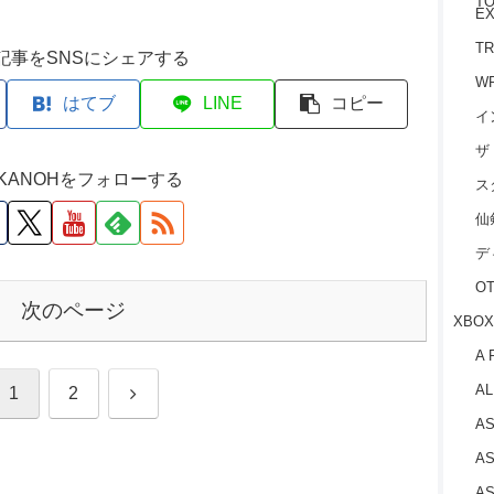
TO
EX
TR
記事をSNSにシェアする
W
はてブ
LINE
コピー
イ
ザ
M KANOHをフォローする
ス
仙
デ
O
次のページ
XBOX
A 
AL
次
1
2
AS
へ
AS
AS