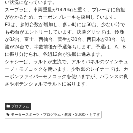
い状況になっています。
スープラは、車両重量が1420kgと重く、ブレーキに負担
がかかるため、カーボンブレーキを採用しています。
F3は、参戦台数が増加し、多い時には50台、少ない時で
も45台がエントリーしています。決勝グリッドは、鈴鹿
が32台、富士、西仙台、菅生が30台、西日本が28台、筑
波が24台で、半数前後が予選落ちします。予選は、A、B
に振り分けられ、各組12台が決勝に進みます。
シャシーは、ラルトが主流で、アルミパネルのツインチュ
ーブ・モノコックを使います。少数派のレイナードは、カ
ーボンファイバーモノコックを使いますが、バランスの良
さやポテンシャルでラルトに劣ります。
プログラム
モータースポーツ・プログラム・筑波・SUGO・もてぎ