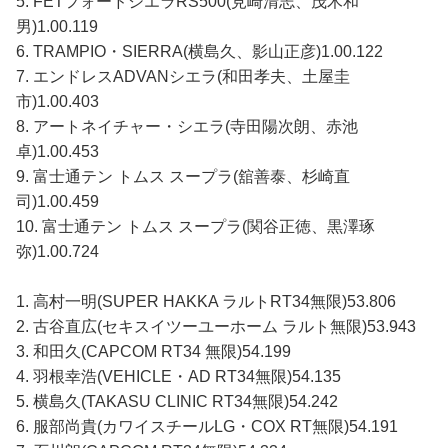
5. FETフォードシエラRS500(見崎清志、茂木和
男)1.00.119
6. TRAMPIO・SIERRA(横島久、影山正彦)1.00.122
7. エンドレスADVANシエラ(和田孝夫、土屋圭
市)1.00.403
8. アートネイチャー・シエラ(寺田陽次朗、赤池
卓)1.00.453
9. 富士通テン トムス スープラ(舘善泰、杉崎直
司)1.00.459
10. 富士通テン トムス スープラ(関谷正徳、黒澤琢
弥)1.00.724
1. 高村一明(SUPER HAKKA ラルトRT34無限)53.806
2. 古谷直広(セキスイツーユーホーム ラルト無限)53.943
3. 和田久(CAPCOM RT34 無限)54.199
4. 羽根幸浩(VEHICLE・AD RT34無限)54.135
5. 横島久(TAKASU CLINIC RT34無限)54.242
6. 服部尚貴(カワイスチールLG・COX RT無限)54.191