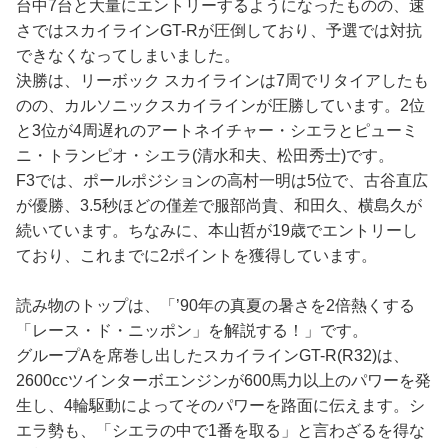
台中7台と大量にエントリーするようになったものの、速
さではスカイラインGT-Rが圧倒しており、予選では対抗
できなくなってしまいました。
決勝は、リーボック スカイラインは7周でリタイアしたも
のの、カルソニックスカイラインが圧勝しています。2位
と3位が4周遅れのアートネイチャー・シエラとピューミ
ニ・トランピオ・シエラ(清水和夫、松田秀士)です。
F3では、ポールポジションの高村一明は5位で、古谷直広
が優勝、3.5秒ほどの僅差で服部尚貴、和田久、横島久が
続いています。ちなみに、本山哲が19歳でエントリーし
ており、これまでに2ポイントを獲得しています。
読み物のトップは、「’90年の真夏の暑さを2倍熱くする
「レース・ド・ニッポン」を解説する！」です。
グループAを席巻し出したスカイラインGT-R(R32)は、
2600ccツインターボエンジンが600馬力以上のパワーを発
生し、4輪駆動によってそのパワーを路面に伝えます。シ
エラ勢も、「シエラの中で1番を取る」と言わざるを得な