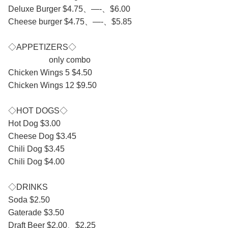
Deluxe Burger $4.75、—-、$6.00
Cheese burger $4.75、—-、$5.85
◇APPETIZERS◇
only combo
Chicken Wings 5 $4.50
Chicken Wings 12 $9.50
◇HOT DOGS◇
Hot Dog $3.00
Cheese Dog $3.45
Chili Dog $3.45
Chili Dog $4.00
◇DRINKS
Soda $2.50
Gaterade $3.50
Draft Beer $2.00、$2.25