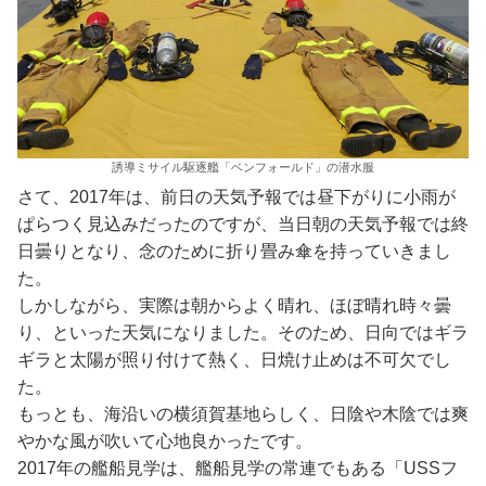
誘導ミサイル駆逐艦「ベンフォールド」の潜水服
さて、2017年は、前日の天気予報では昼下がりに小雨が
ぱらつく見込みだったのですが、当日朝の天気予報では終
日曇りとなり、念のために折り畳み傘を持っていきまし
た。
しかしながら、実際は朝からよく晴れ、ほぼ晴れ時々曇
り、といった天気になりました。そのため、日向ではギラ
ギラと太陽が照り付けて熱く、日焼け止めは不可欠でし
た。
もっとも、海沿いの横須賀基地らしく、日陰や木陰では爽
やかな風が吹いて心地良かったです。
2017年の艦船見学は、艦船見学の常連でもある「USSフ