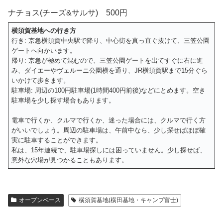
ナチョス(チーズ&サルサ) 500円
横須賀基地への行き方
行き: 京急横須賀中央駅で降り、中心街を真っ直ぐ抜けて、三笠公園
ゲートへ向かいます。
帰り: 京急が極めて混むので、三笠公園ゲートを出てすぐに右に進
み、ダイエーやヴェルーニ公園横を通り、JR横須賀駅まで15分ぐら
いかけて歩きます。
駐車場: 周辺の100円駐車場(1時間400円前後)などにとめます。空き
駐車場を少し探す場合もあります。
電車で行くか、クルマで行くか、迷った場合には、クルマで行く方
がいいでしょう。周辺の駐車場は、午前中なら、少し探せばほぼ確
実に駐車することができます。
私は、15年連続で、駐車場探しには困っていません。少し探せば、
意外な穴場が見つかることもあります。
オープンベース
横須賀基地(横田基地・キャンプ富士)