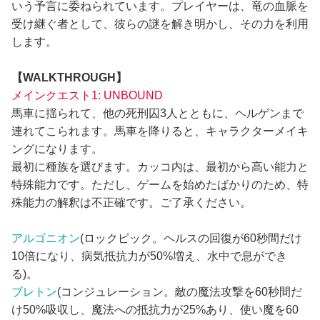
いう予言に委ねられています。プレイヤーは、竜の血脈を
受け継ぐ者として、彼らの謎を解き明かし、その力を利用
します。
【WALKTHROUGH】
メインクエスト1: UNBOUND
馬車に揺られて、他の死刑囚3人とともに、ヘルゲンまで
連れてこられます。馬車を降りると、キャラクターメイキ
ングになります。
最初に種族を選びます。カッコ内は、最初から高い能力と
特殊能力です。ただし、ゲームを始めたばかりのため、特
殊能力の解釈は不正確です。ご了承ください。
アルゴニオン
(ロックピック。ヘルスの回復が60秒間だけ
10倍になり、病気抵抗力が50%増え、水中で息ができ
る)。
ブレトン
(コンジュレーション。敵の魔法攻撃を60秒間だ
け50%吸収し、魔法への抵抗力が25%あり、使い魔を60