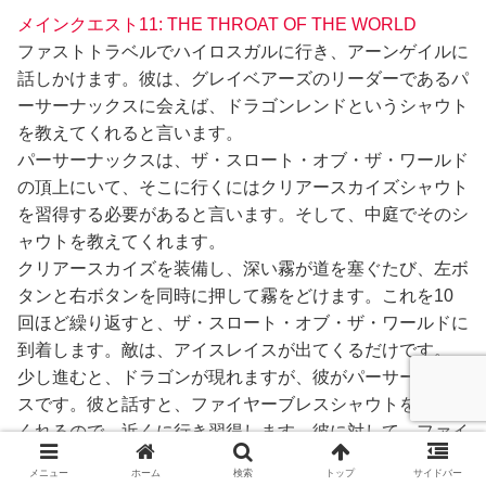
メインクエスト11: THE THROAT OF THE WORLD
ファストトラベルでハイロスガルに行き、アーンゲイルに
話しかけます。彼は、グレイベアーズのリーダーであるパ
ーサーナックスに会えば、ドラゴンレンドというシャウト
を教えてくれると言います。
パーサーナックスは、ザ・スロート・オブ・ザ・ワールド
の頂上にいて、そこに行くにはクリアースカイズシャウト
を習得する必要があると言います。そして、中庭でそのシ
ャウトを教えてくれます。
クリアースカイズを装備し、深い霧が道を塞ぐたび、左ボ
タンと右ボタンを同時に押して霧をどけます。これを10
回ほど繰り返すと、ザ・スロート・オブ・ザ・ワールドに
到着します。敵は、アイスレイスが出てくるだけです。
少し進むと、ドラゴンが現れますが、彼がパーサーナック
スです。彼と話すと、ファイヤーブレスシャウトを教えて
くれるので、近くに行き習得します。彼に対して、ファイ
ヤーブレスシャウトを繰り出してから、彼に話しかけま
メニュー
ホーム
検索
トップ
サイドバー
す。