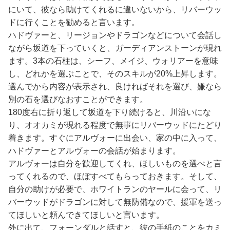
にいて、彼なら助けてくれるに違いないから、リバーウッ
ドに行くことを勧めると言います。
ハドヴァーと、リージョンやドラゴンなどについて会話し
ながら坂道を下っていくと、ガーディアンストーンが現れ
ます。3本の石柱は、シーフ、メイジ、ウォリアーを意味
し、どれかを選ぶことで、そのスキルが20%上昇します。
選んでから内容が表示され、良ければそれを選び、嫌なら
別の石を選びなおすことができます。
180度右に折り返して坂道を下り続けると、川沿いにな
り、オオカミが現れる程度で無事にリバーウッドにたどり
着きます。すぐにアルヴォーに出会い、家の中に入って、
ハドヴァーとアルヴォーの会話が始まります。
アルヴォーは自分を歓迎してくれ、ほしいものを選べと言
ってくれるので、ほぼすべてもらっておきます。そして、
自分の助けが必要で、ホワイトランのヤールに会って、リ
バーウッドがドラゴンに対して無防備なので、援軍を送っ
てほしいと頼んできてほしいと言います。
外に出て、フォーンダルと話すと、彼の手紙のことをカミ