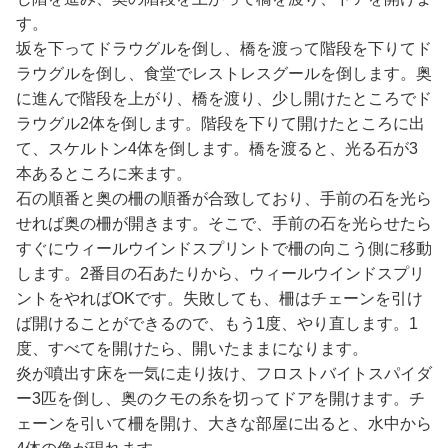
す。
坂を下ってドラウグルを倒し、橋を渡って階段を下りてド
ラウグルを倒し、食堂でレストレスグールを倒します。奥
に進んで階段を上がり、橋を渡り、少し開けたところでド
ラウグル2体を倒します。階段を下りて開けたところに出
て、スケルトン4体を倒します。橋を渡ると、光る石が3
本あるところに来ます。
石の順番と奥の柵の順番が合致しており、手前の石を光ら
せれば奥の柵が開きます。そこで、手前の石を光らせたら
すぐにウィールウインドスプリントで柵の向こう側に移動
します。2番目の石あたりから、ウィールウインドスプリ
ントをやればOKです。失敗しても、柵はチェーンを引け
ば開けることができるので、もう1度、やり直します。1
度、すべてを開けたら、開いたままになります。
炎が噴出す床を一気に走り抜け、フロストバイトスパイダ
ー3匹を倒し、奥のクモの糸を切ってドアを開けます。チ
ェーンを引いて柵を開け、大きな部屋に出ると、水中から