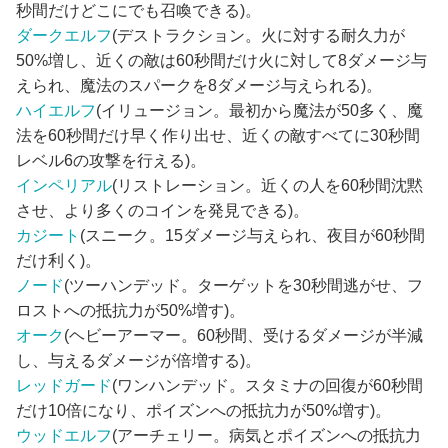
秒間だけどこにでも召喚できる)。
ダークエルフ
(デストラクション。火に対する耐久力が
50%増し、近くの敵は60秒間だけ火に対して8ダメージ与
えられ、魔法のスパークを8ダメージ与えられる)。
ハイエルフ
(イリュージョン。最初から魔法が50多く、魔
法を60秒間だけ早く作り出せ、近くの敵すべてに30秒間
レベル6の攻撃を行える)。
インペリアル
(リストレーション。近くの人を60秒間沈黙
させ、より多くのコインを発見できる)。
カジート
(スニーク。15ダメージ与えられ、夜目が60秒間
だけ利く)。
ノード
(ツーハンデッド。ターゲットを30秒間逃がせ、フ
ロストへの抵抗力が50%増す)。
オーク
(ヘビーアーマー。60秒間、受けるダメージが半減
し、与えるダメージが倍増する)。
レッドガード
(ワンハンデッド。スタミナの回復が60秒間
だけ10倍になり、ポイズンへの抵抗力が50%増す)。
ウッドエルフ
(アーチェリー。病気とポイズンへの抵抗力