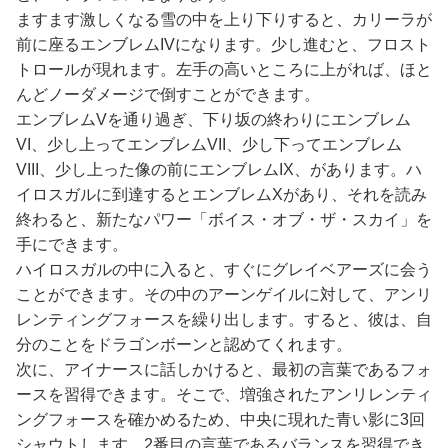
ますます激しくなる雪の中を上り下りすると、カリーラが
前に座るエンブレムIVになります。少し進むと、フロスト
トロールが現れます。左手の高いところに上がれば、ほと
んどノーダメージで倒すことができます。
エンブレムVを通り過ぎ、下り坂の終わりにエンブレム
VI、少し上ってエンブレムVII、少し下ってエンブレム
VIII、少し上った像の前にエンブレムIX、があります。ハ
イロスガルに到達するとエンブレムXがあり、それを読み
終わると、新たなパワー「ボイス・オブ・ザ・スカイ」を
手にできます。
ハイロスガルの中に入ると、すぐにグレイベアーズに会う
ことができます。その中のアーンゲイルに対して、アンリ
レンティングフォースを繰り出します。すると、彼は、自
分のことをドラゴンボーンと認めてくれます。
次に、アイナースに話しかけると、最初の言葉であるフォ
ースを習得できます。そこで、増強されたアンリレンティ
ングフォースを確かめるため、中央に現れた青い影に3回
シャウトします。2番目の言葉であるバランスを習得でき