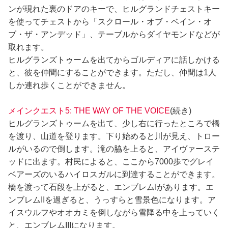
ンが現れた裏のドアのキーで、ヒルグランドチェストキー
を使ってチェストから「スクロール・オブ・ベイン・オ
ブ・ザ・アンデッド」、テーブルからダイヤモンドなどが
取れます。
ヒルグランズトゥームを出てからゴルディアに話しかける
と、彼を仲間にすることができます。ただし、仲間は1人
しか連れ歩くことができません。
メインクエスト5: THE WAY OF THE VOICE
(続き)
ヒルグランズトゥームを出て、少し右に行ったところで橋
を渡り、山道を登ります。下り始めると川が見え、トロー
ルがいるので倒します。滝の脇を上ると、アイヴァーステ
ッドに出ます。村民によると、ここから7000歩でグレイ
ベアーズのいるハイロスガルに到達することができます。
橋を渡って石段を上がると、エンブレムIがあります。エ
ンブレムIIを過ぎると、うっすらと雪景色になります。ア
イスウルフやオオカミを倒しながら雪降る中を上っていく
と、エンブレムIIIになります。