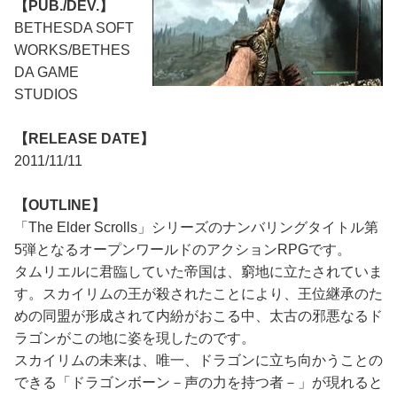
【PUB./DEV.】
BETHESDA SOFT
WORKS/BETHES
DA GAME
STUDIOS
【RELEASE DATE】
2011/11/11
【OUTLINE】
「The Elder Scrolls」シリーズのナンバリングタイトル第
5弾となるオープンワールドのアクションRPGです。
タムリエルに君臨していた帝国は、窮地に立たされていま
す。スカイリムの王が殺されたことにより、王位継承のた
めの同盟が形成されて内紛がおこる中、太古の邪悪なるド
ラゴンがこの地に姿を現したのです。
スカイリムの未来は、唯一、ドラゴンに立ち向かうことの
できる「ドラゴンボーン－声の力を持つ者－」が現れると