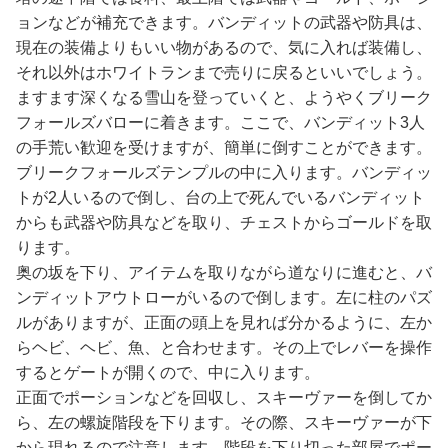
ョンなどが補充できます。バンディットの武器や防具は、
現在の装備よりもいい物があるので、気に入れば装備し、
それ以外はホワイトランまで売りに戻るといいでしょう。
ますます深くなる雪山を登っていくと、ようやくブリーク
フォールズバローに着きます。ここで、バンディット3人
の手荒い歓迎を受けますが、簡単に倒すことができます。
ブリークフォールズテンプルの中に入ります。バンディッ
トが2人いるので倒し、台の上で死んでいるバンディット
からも武器や防具などを取り、チェストからゴールドを取
ります。
奥の坂を下り、アイテムを取りながら道なりに進むと、バ
ンディットアウトローがいるので倒します。左に柱のパズ
ルがありますが、正面の頭上を見れば分かるように、左か
らヘビ、ヘビ、魚、と合わせます。その上でレバーを操作
するとゲートが開くので、中に入ります。
正面でポーションなどを回収し、スキーヴァーを倒してか
ら、左の螺旋階段を下ります。その際、スキーヴァーが下
から現れるので注意します。階段を下り切った部屋でポー