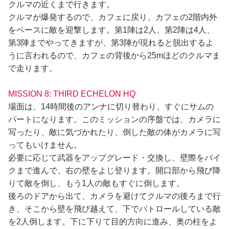
クルマの近くまで行きます。
クルマが爆発するので、カフェに戻り、カフェの2階内外
をベースに敵を迎撃します。第1陣は2人、第2陣は4人、
第3陣までやってきますが、第3陣が現れると脱出するよ
うに言われるので、カフェの背後から25mほどのクルマま
で走ります。
MISSION 8: THIRD ECHELON HQ
場面は、14時間後のアンナに切り替わり、すぐにサムの
パートになります。このミッションの序盤では、カメラに
写ったり、敵に気づかれたり、倒した敵の体がカメラに写
ってもいけません。
必要に応じて武器をアップグレード・交換し、壁際をバイ
クまで進んで、右の壁をよじ登ります。開口部から飛び降
りて敵を倒し、もう1人の敵もすぐに倒します。
後ろのドアから出て、カメラを避けてクルマの後ろまで行
き、そこから壁を飛び越えて、下でパトロールしている敵
を2人倒します。下に下りて目的方向に進み、奥の柱をよ