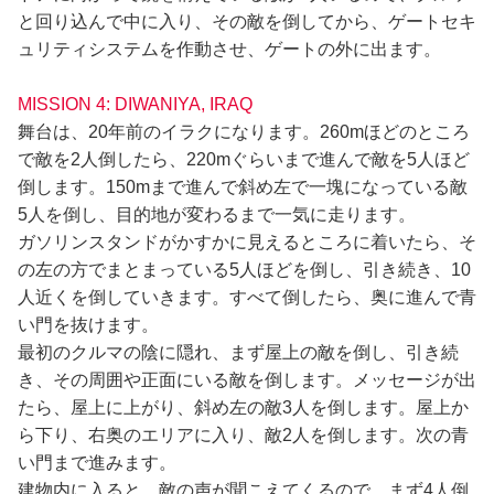
と回り込んで中に入り、その敵を倒してから、ゲートセキ
ュリティシステムを作動させ、ゲートの外に出ます。
MISSION 4: DIWANIYA, IRAQ
舞台は、20年前のイラクになります。260mほどのところ
で敵を2人倒したら、220mぐらいまで進んで敵を5人ほど
倒します。150mまで進んで斜め左で一塊になっている敵
5人を倒し、目的地が変わるまで一気に走ります。
ガソリンスタンドがかすかに見えるところに着いたら、そ
の左の方でまとまっている5人ほどを倒し、引き続き、10
人近くを倒していきます。すべて倒したら、奥に進んで青
い門を抜けます。
最初のクルマの陰に隠れ、まず屋上の敵を倒し、引き続
き、その周囲や正面にいる敵を倒します。メッセージが出
たら、屋上に上がり、斜め左の敵3人を倒します。屋上か
ら下り、右奥のエリアに入り、敵2人を倒します。次の青
い門まで進みます。
建物内に入ると、敵の声が聞こえてくるので、まず4人倒