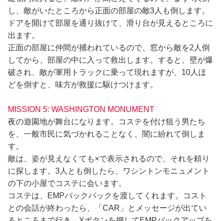
し、敵がいたところから正面の部屋の敵3人も倒します。
ドアを開けて部屋を通り抜けて、滑り台が見えるところに
出ます。
正面の部屋に仲間が捕われているので、窓から敵を2人倒
してから、部屋の中に入って救出します。すると、壁が爆
破され、敵が軍用トラックに乗って現れますが、10人ほ
どを倒すと、味方が救援に駆けつけます。
MISSION 5: WASHINGTON MONUMENT
夜の遊園地が舞台になります。コステを付け狙う男たち
を、一般市民に気づかれることなく、闇に紛れて倒しま
す。
敵は、姿が見えなくても×で表示されるので、それを頼り
に探します。3人とも倒したら、ワシントンモニュメント
の下の小屋でコステに会います。
コステは、EMPバックパックを渡してくれます。コスト
との会話が終わったら、「CAR」とメッセージが出てい
るところまで行き、Xボタンを押してEMPバックアップを