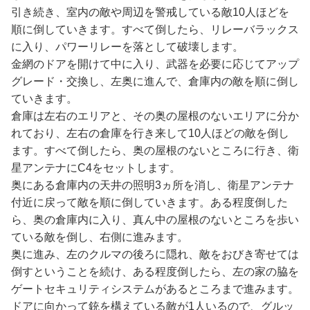
引き続き、室内の敵や周辺を警戒している敵10人ほどを
順に倒していきます。すべて倒したら、リレーバラックス
に入り、パワーリレーを落として破壊します。
金網のドアを開けて中に入り、武器を必要に応じてアップ
グレード・交換し、左奥に進んで、倉庫内の敵を順に倒し
ていきます。
倉庫は左右のエリアと、その奥の屋根のないエリアに分か
れており、左右の倉庫を行き来して10人ほどの敵を倒し
ます。すべて倒したら、奥の屋根のないところに行き、衛
星アンテナにC4をセットします。
奥にある倉庫内の天井の照明3ヵ所を消し、衛星アンテナ
付近に戻って敵を順に倒していきます。ある程度倒した
ら、奥の倉庫内に入り、真ん中の屋根のないところを歩い
ている敵を倒し、右側に進みます。
奥に進み、左のクルマの後ろに隠れ、敵をおびき寄せては
倒すということを続け、ある程度倒したら、左の家の脇を
ゲートセキュリティシステムがあるところまで進みます。
ドアに向かって銃を構えている敵が1人いるので、グルッ