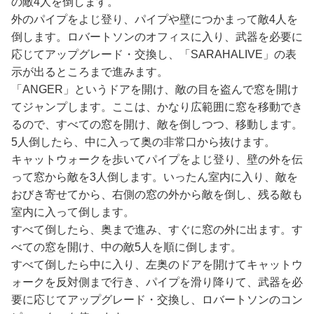
の敵4人を倒します。
外のパイプをよじ登り、パイプや壁につかまって敵4人を
倒します。ロバートソンのオフィスに入り、武器を必要に
応じてアップグレード・交換し、「SARAHALIVE」の表
示が出るところまで進みます。
「ANGER」というドアを開け、敵の目を盗んで窓を開け
てジャンプします。ここは、かなり広範囲に窓を移動でき
るので、すべての窓を開け、敵を倒しつつ、移動します。
5人倒したら、中に入って奥の非常口から抜けます。
キャットウォークを歩いてパイプをよじ登り、壁の外を伝
って窓から敵を3人倒します。いったん室内に入り、敵を
おびき寄せてから、右側の窓の外から敵を倒し、残る敵も
室内に入って倒します。
すべて倒したら、奥まで進み、すぐに窓の外に出ます。す
べての窓を開け、中の敵5人を順に倒します。
すべて倒したら中に入り、左奥のドアを開けてキャットウ
ォークを反対側まで行き、パイプを滑り降りて、武器を必
要に応じてアップグレード・交換し、ロバートソンのコン