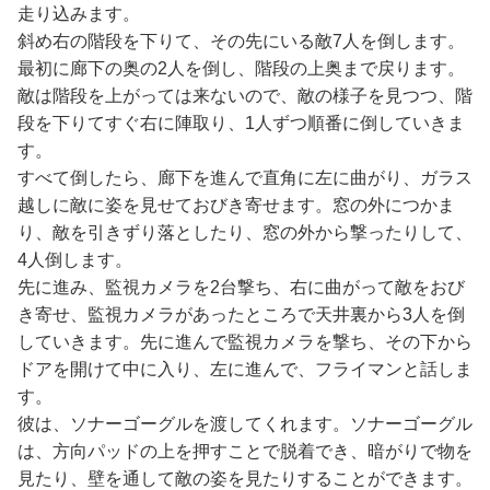
走り込みます。
斜め右の階段を下りて、その先にいる敵7人を倒します。
最初に廊下の奥の2人を倒し、階段の上奥まで戻ります。
敵は階段を上がっては来ないので、敵の様子を見つつ、階
段を下りてすぐ右に陣取り、1人ずつ順番に倒していきま
す。
すべて倒したら、廊下を進んで直角に左に曲がり、ガラス
越しに敵に姿を見せておびき寄せます。窓の外につかま
り、敵を引きずり落としたり、窓の外から撃ったりして、
4人倒します。
先に進み、監視カメラを2台撃ち、右に曲がって敵をおび
き寄せ、監視カメラがあったところで天井裏から3人を倒
していきます。先に進んで監視カメラを撃ち、その下から
ドアを開けて中に入り、左に進んで、フライマンと話しま
す。
彼は、ソナーゴーグルを渡してくれます。ソナーゴーグル
は、方向パッドの上を押すことで脱着でき、暗がりで物を
見たり、壁を通して敵の姿を見たりすることができます。