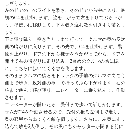
じ登ります。
左のドアの上のライトを撃ち、そのドアから中に入り、最
初のC4を仕掛けます。脇を上がって左を下りてぶら下が
り、壁伝いに移動して、下を覗き込む敵を引きずり落とし
ます。
下に飛び降り、突き当たりまで行って、クルマの奥の反対
側の暗がりに入ります。その先で、C4を仕掛けます。階
段を上がり、ドアの下から様子をうかがってから、ドアを
開けて右の暗がりに走り込み、2台めのクルマの陰に隠
れ、こちらに歩いてくる敵を倒します。
そのままクルマの後ろをトラックの手前のクルマの向こう
側まで歩き、反対側の壁まで行ってぶら下がります。右の
柱まで進んで飛び降り、エレベーターに乗り込んで、作動
させます。
エレベーターが開いたら、受付まで歩いて話しかけます。
サムがC4を作動させるので、受付の後ろ左側まで走り、
奥の部屋から出てくる敵を倒します。さらに、左奥に走り
込んで敵を2人倒し、その奥にもシャッターが閉まる前に