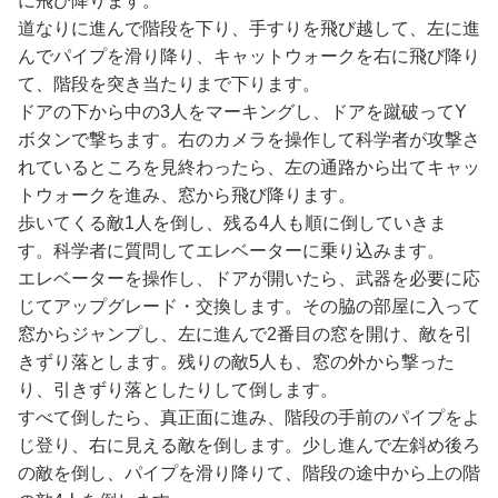
に飛び降ります。
道なりに進んで階段を下り、手すりを飛び越して、左に進
んでパイプを滑り降り、キャットウォークを右に飛び降り
て、階段を突き当たりまで下ります。
ドアの下から中の3人をマーキングし、ドアを蹴破ってY
ボタンで撃ちます。右のカメラを操作して科学者が攻撃さ
れているところを見終わったら、左の通路から出てキャッ
トウォークを進み、窓から飛び降ります。
歩いてくる敵1人を倒し、残る4人も順に倒していきま
す。科学者に質問してエレベーターに乗り込みます。
エレベーターを操作し、ドアが開いたら、武器を必要に応
じてアップグレード・交換します。その脇の部屋に入って
窓からジャンプし、左に進んで2番目の窓を開け、敵を引
きずり落とします。残りの敵5人も、窓の外から撃った
り、引きずり落としたりして倒します。
すべて倒したら、真正面に進み、階段の手前のパイプをよ
じ登り、右に見える敵を倒します。少し進んで左斜め後ろ
の敵を倒し、パイプを滑り降りて、階段の途中から上の階