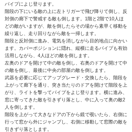
パイプによじ登ります。
階段の下にいる敵の上に左トリガーで飛び降りて倒し、反
対側の廊下で警戒する敵も倒します。1階と2階で10人ほ
どの敵がいますが、敵を倒したらその場から素早く移動を
繰り返し、走り回りながら敵を一掃します。
階段と反対側に進み、電気を消しながら目的地点に向かい
ます。カバーポジションに隠れ、縦横に走るパイプも有効
活用しながら、4人ほどの敵を倒します。
左奥のドアを開けて中の敵を倒し、右奥のドアを開けて中
の敵を倒し、最後に中央の部屋の敵を倒します。
武器を必要に応じてアップグレード・交換したら、階段を
上がって廊下を通り、突き当たりのドアを開けて階段を上
がり、ライトを撃ってパイプをよじ登ります。横に進み、
窓に寄ってきた敵を引きずり落とし、中に入って奥の敵2
人を倒します。
階段を上がって大きなドアの下から鏡で覗いたら、右側に
行って窓から外にジャンプし、右側に移動して窓際の敵を
引きずり落とします。