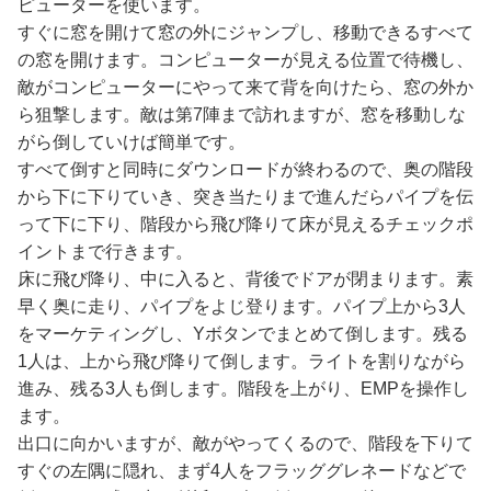
ピューターを使います。
すぐに窓を開けて窓の外にジャンプし、移動できるすべて
の窓を開けます。コンピューターが見える位置で待機し、
敵がコンピューターにやって来て背を向けたら、窓の外か
ら狙撃します。敵は第7陣まで訪れますが、窓を移動しな
がら倒していけば簡単です。
すべて倒すと同時にダウンロードが終わるので、奥の階段
から下に下りていき、突き当たりまで進んだらパイプを伝
って下に下り、階段から飛び降りて床が見えるチェックポ
イントまで行きます。
床に飛び降り、中に入ると、背後でドアが閉まります。素
早く奥に走り、パイプをよじ登ります。パイプ上から3人
をマーケティングし、Yボタンでまとめて倒します。残る
1人は、上から飛び降りて倒します。ライトを割りながら
進み、残る3人も倒します。階段を上がり、EMPを操作し
ます。
出口に向かいますが、敵がやってくるので、階段を下りて
すぐの左隅に隠れ、まず4人をフラッググレネードなどで