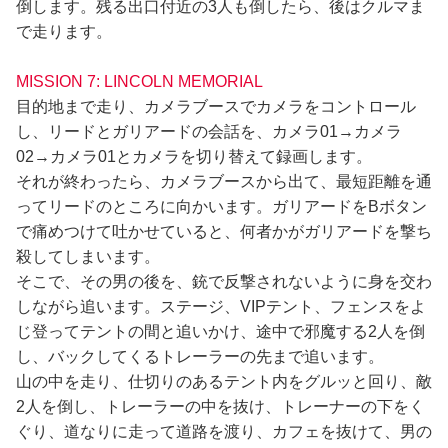
倒します。残る出口付近の3人も倒したら、後はクルマま
で走ります。
MISSION 7: LINCOLN MEMORIAL
目的地まで走り、カメラブースでカメラをコントロール
し、リードとガリアードの会話を、カメラ01→カメラ
02→カメラ01とカメラを切り替えて録画します。
それが終わったら、カメラブースから出て、最短距離を通
ってリードのところに向かいます。ガリアードをBボタン
で痛めつけて吐かせていると、何者かがガリアードを撃ち
殺してしまいます。
そこで、その男の後を、銃で反撃されないように身を交わ
しながら追います。ステージ、VIPテント、フェンスをよ
じ登ってテントの間と追いかけ、途中で邪魔する2人を倒
し、バックしてくるトレーラーの先まで追います。
山の中を走り、仕切りのあるテント内をグルッと回り、敵
2人を倒し、トレーラーの中を抜け、トレーナーの下をく
ぐり、道なりに走って道路を渡り、カフェを抜けて、男の