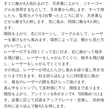
すぐに敵が4人現れるので、天井裏に上がり、ソナーゴー
グルを併用するなどして、天井裏から倒します。すべて倒
したら、監視カメラを2台撃ったところに戻り、天井裏な
どから敵を5人倒します。先に進み、同様に敵を4人倒し
ます。
階段を上がり、右にUターンし、ゴーグルをして、レーザ
ーを避けながら進みます。場所によっては、横から見た方
がいいでしょう。
レーザーの下を2回くぐって左に行き、右に曲がって植木
を飛び越し、レーザーをしゃがんでくぐり、植木を飛び越
し、レーザーをしゃがんでくぐります。
その先は、レーザーが消えたら少し進みを繰り返し突き当
たりまで行きます。柱を回り込むように180度左に曲が
り、複合のレーザーの隙を見計らって抜けます。
真ん中をジャンプして反対側に下り、階段まで走ります。
階段を上がり、アンドリィをBボタンで4、5回痛めつけま
す。必要に応じて武器をアップグレード・交換し、目的地
方向に走り込んで敵4人を倒します。