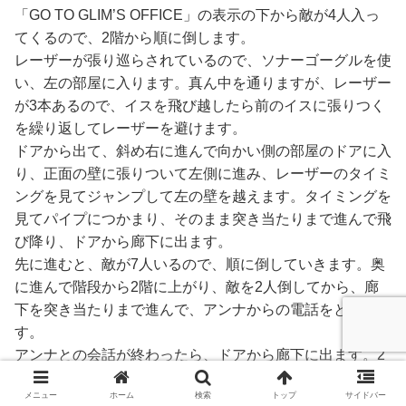
「GO TO GLIM’S OFFICE」の表示の下から敵が4人入っ
てくるので、2階から順に倒します。
レーザーが張り巡らされているので、ソナーゴーグルを使
い、左の部屋に入ります。真ん中を通りますが、レーザー
が3本あるので、イスを飛び越したら前のイスに張りつく
を繰り返してレーザーを避けます。
ドアから出て、斜め右に進んで向かい側の部屋のドアに入
り、正面の壁に張りついて左側に進み、レーザーのタイミ
ングを見てジャンプして左の壁を越えます。タイミングを
見てパイプにつかまり、そのまま突き当たりまで進んで飛
び降り、ドアから廊下に出ます。
先に進むと、敵が7人いるので、順に倒していきます。奥
に進んで階段から2階に上がり、敵を2人倒してから、廊
下を突き当たりまで進んで、アンナからの電話をとりま
す。
アンナとの会話が終わったら、ドアから廊下に出ます。2
人倒し、角を曲がって1人倒し、左に進んで1人倒し、右
メニュー
ホーム
検索
トップ
サイドバー
に進んで2人倒し、廊下を進んだ階段のすぐ先で2人倒