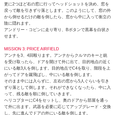
更に2つほど右の窓に行ってヘッドショットを決め、窓を
戻って敵を引きずり落とします。このようにして、窓の外
から倒せるだけの敵を倒したら、窓から中に入って衝立の
陰に隠れます。
アンドリー・コビンに走り寄り、Bボタンで黒幕を白状さ
せます。
MISSION 3: PRICE AIRFIELD
アンナを3、4回殴ります。アンナからクルマのキーと銃
を受け取ったら、ドアを開けて外に出て、目的地点の近く
にいる敵3人を倒します。目的地点でC4を取り、階段を上
がってドアを蹴飛ばし、中にいる敵を倒します。
そのまま中には入らずに、左右の窓から5人ぐらいを引き
ずり落として倒します。それができなくなったら、中に入
って、残る敵を順に倒していきます。
ヘリコプターにC4をセットし、奥のドアから部屋を通っ
て外に出ます。武器を必要に応じてアップグレード・交換
し、先に進んでドアの外にいる敵を倒します。