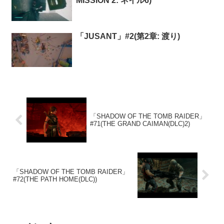
MISSION 2: ネイル6)
「JUSANT」#2(第2章: 渡り)
「SHADOW OF THE TOMB RAIDER」
#71(THE GRAND CAIMAN(DLC)2)
「SHADOW OF THE TOMB RAIDER」
#72(THE PATH HOME(DLC))