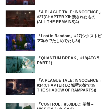
「A PLAGUE TALE: INNOCENCE」
#27(CHAPTER XII: 残されたもの
(ALL THE REMAINS)4)
「Lost in Random」#27(シクストピ
ア3(めでたしめでたし3))
「QUANTUM BREAK」#18(ATC 5,
PART 1)
「A PLAGUE TALE: INNOCENCE」
#14(CHAPTER IX: 城壁の陰で(IN
THE SHADOW OF RAMPARTS))
「CONTROL」#53(DLC: 基盤 –