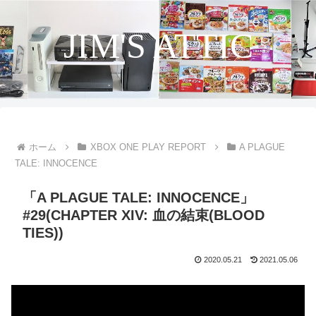
JIM'S ATTIC
ホーム
XBOX ONE PLAY REPORT
A PLAGUE
TALE: INNOCENCE
「A PLAGUE TALE: INNOCENCE」
#29(CHAPTER XIV: 血の結束(BLOOD
TIES))
2020.05.21
2021.05.06