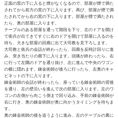
正面の窯の下に入ると煙がなくなるので、部屋が煙で満た
されてから前方の窯の下に入ります。再び、部屋が煙で満
たされてから右の窯の下に入ります。部屋が煙で満たされ
たら、奥の部屋に入ります。
テーブルのある部屋を通って階段を下り、左のドアを開け
て衛兵が出てきてすぐに右のドアを開けて部屋に入るのを
待ち、大きな部屋の回廊に出て大司教を見下ろします。
大司教と衛兵の会話が終わったら、回廊を反時計回りに進
み、突き当たりの廊下に入ります。頭痛が終わったら、右
に行って左隅のドアを通り抜け、左に進んで中央のワゴン
の横に隠れます。錬金術師が後ろに行ったら、左奥のキャ
ビネットの下に入ります。
錬金術師の会話が終わったら、座っている錬金術師の背後
を通り、左の壁沿いを進んで次の部屋に入ります。左のワ
ゴンの左側から向こう側まで回り込み、手前の錬金術師が
右に行き、奥の錬金術師が奥に向かうタイミングを待ちま
す。
奥の錬金術師の後を追うように進み、左のテーブルの裏に