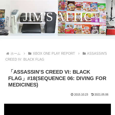
JIM'S ATTIC
ホーム
XBOX ONE PLAY REPORT
ASSASSIN'S
CREED IV: BLACK FLAG
「ASSASSIN’S CREED VI: BLACK
FLAG」#18(SEQUENCE 06: DIVING FOR
MEDICINES)
2015.10.23
2021.05.06