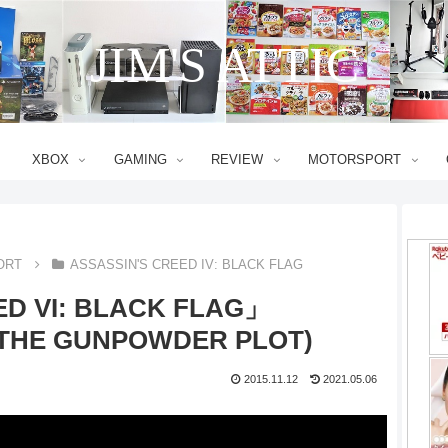
JIM'S ATTIC
XBOX
GAMING
REVIEW
MOTORSPORT
ORT
ASSASSIN'S CREED IV: BLACK FLAG
ED VI: BLACK FLAG」
 THE GUNPOWDER PLOT)
2015.11.12
2021.05.06