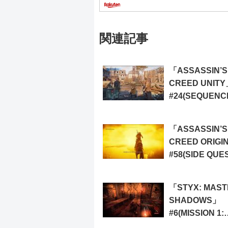
関連記事
「ASSASSIN’S
CREED UNITY
#24(SEQUENC
MEMORY 2: RI
THE ASSASSIN
「ASSASSIN’S
CREED ORIGI
#58(SIDE QUES
DEMONS IN T
DESERT)
「STYX: MAST
SHADOWS」
#6(MISSION 1:
AKENASH’S A