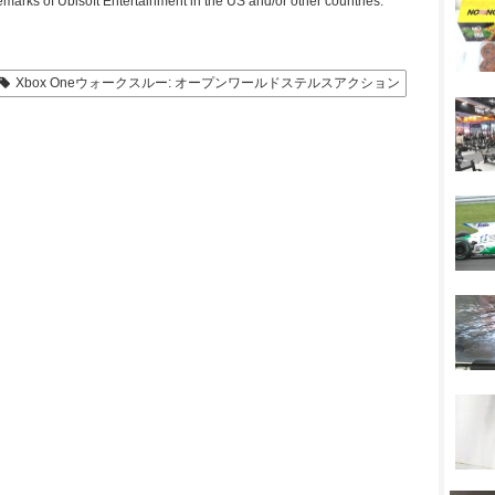
emarks of Ubisoft Entertainment in the US and/or other countries.
Xbox Oneウォークスルー: オープンワールドステルスアクション