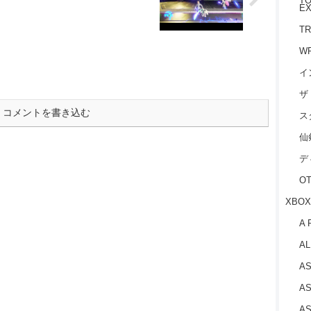
TO
EX
TR
W
イ
ザ
コメントを書き込む
ス
仙
デ
O
XBOX
A 
AL
AS
AS
AS