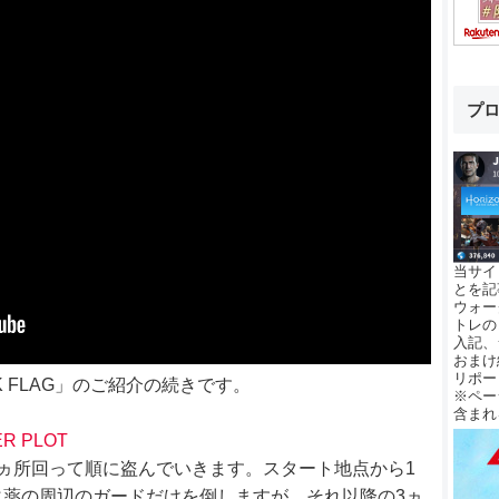
プ
当サイ
とを記
ウォー
トレの
入記、
おまけ
リポー
BLACK FLAG」のご紹介の続きです。
※ペー
含まれ
R PLOT
ヵ所回って順に盗んでいきます。スタート地点から1
薬の周辺のガードだけを倒しますが、それ以降の3ヵ