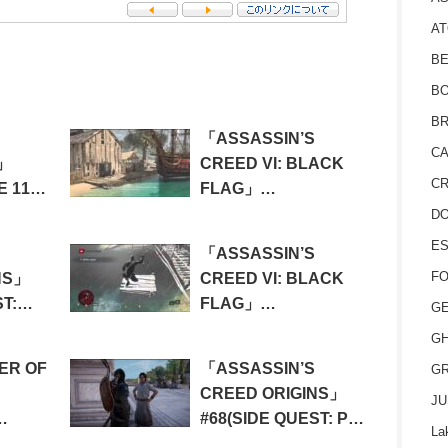
AT
BE
BO
BR
「ASSASSIN’S
CA
」
CREED VI: BLACK
CR
E 11
FLAG」
SE OF
#27(SEQUENCE 09:
D
)
IMAGINE MY
ES
「ASSASSIN’S
SURPRISE)
FO
NS」
CREED VI: BLACK
T:
FLAG」
GE
HE
#20(SEQUENCE 06:
GH
THE SIEGE OF
ER OF
「ASSASSIN’S
GR
CHARLES-TOWNE)
CREED ORIGINS」
JU
#68(SIDE QUEST: PAX
La
TRIUM
ROMANA)