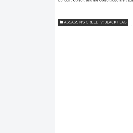
Ubi.com, Ubisoft, and the Ubisoft logo are trad
ASSASSIN'S CREED IV: BLACK FLAG