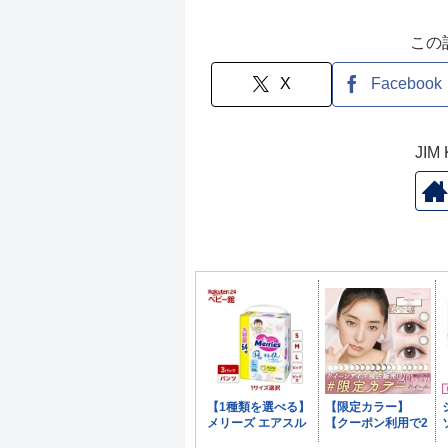
この
X
Facebook
JI