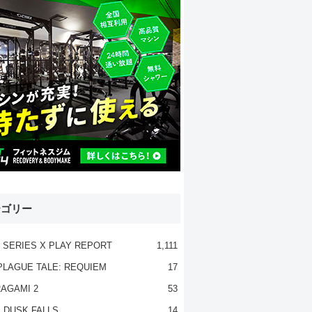
テゴリー
 SERIES X PLAY REPORT
1,111
PLAGUE TALE: REQUIEM
17
AGAMI 2
53
 DUSK FALLS
14