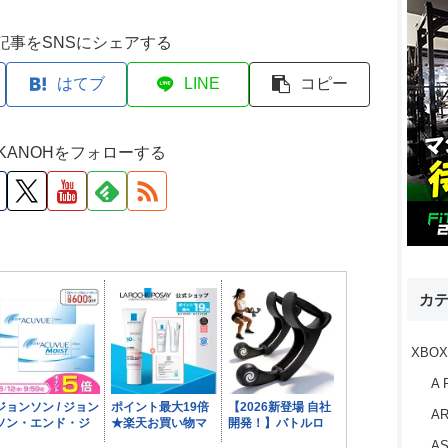
記事をSNSにシェアする
はてブ
LINE
コピー
M KANOHをフォローする
カ
XBOX
A 
AR
AS