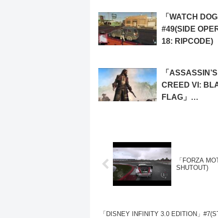
4/4)
「WATCH DOG
#49(SIDE OPE
18: RIPCODE)
「ASSASSIN’S
CREED VI: BL
FLAG」
#25(SEQUENCE
VAINGLORIOU
BASTARDS)
「FORZA MOT
SHUTOUT)
「DISNEY INFINITY 3.0 EDITION」#7(