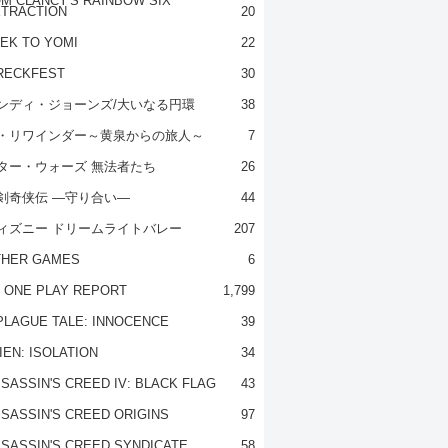
M CLANCY'S RAINBOW SIX
TRACTION
20
EK TO YOMI
22
RECKFEST
30
ンディ・ジョーンズ/大いなる円環
38
・リワインダー～黄泉からの旅人～
7
ター・ウォーズ 無法者たち
26
剣奇侠伝 ―守り合い―
44
ィズニー ドリームライトバレー
207
THER GAMES
6
 ONE PLAY REPORT
1,799
PLAGUE TALE: INNOCENCE
39
IEN: ISOLATION
34
SASSIN'S CREED IV: BLACK FLAG
43
SASSIN'S CREED ORIGINS
97
SASSIN'S CREED SYNDICATE
58