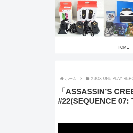
HOME
ホーム
XBOX ONE PLAY REP
「ASSASSIN’S CRE
#22(SEQUENCE 07: