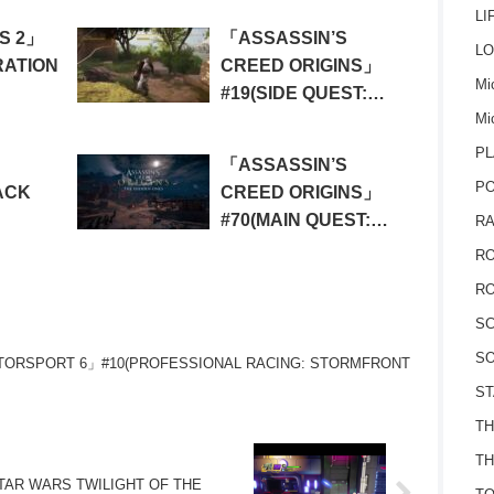
LI
S 2」
「ASSASSIN’S
LO
RATION
CREED ORIGINS」
Mic
#19(SIDE QUEST:
Mi
WORKERS LAMENT)
PL
「ASSASSIN’S
P
ACK
CREED ORIGINS」
#70(MAIN QUEST:
RA
 08:
THE LAND OF
RO
S
TURQUOISE)
RO
S
SO
ORSPORT 6」#10(PROFESSIONAL RACING: STORMFRONT
ST
TH
TH
STAR WARS TWILIGHT OF THE