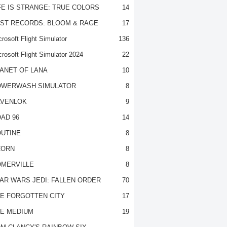
FE IS STRANGE: TRUE COLORS
14
ST RECORDS: BLOOM & RAGE
17
rosoft Flight Simulator
136
crosoft Flight Simulator 2024
22
ANET OF LANA
10
OWERWASH SIMULATOR
8
VENLOK
9
AD 96
14
UTINE
8
CORN
8
MERVILLE
8
AR WARS JEDI: FALLEN ORDER
70
E FORGOTTEN CITY
17
E MEDIUM
19