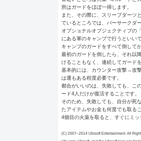
所はガードをほぼ一掃します。
また、その際に、スリープダーツ
ているところでは、バーサークダ
オプショナルオブジェクティブの「Kill f
にある軍のキャンプで行うといい
キャンプのガードをすべて倒してか
最初のガードを倒したら、それ以
けることもなく、連続してガード
基本的には、カウンター攻撃→攻
は運もある程度必要です。
都合がいいのは、失敗しても、この
ード4人だけが復活することです。
そのため、失敗しても、自分が死
たアイテムやお金も何度でも取る
4個目の火薬を取ると、すぐにミッ
(C) 2007–2014 Ubisoft Entertainment. All Right