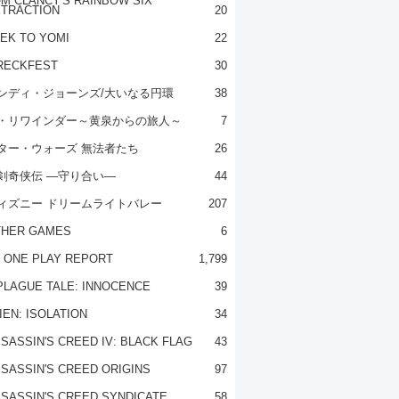
M CLANCY'S RAINBOW SIX
TRACTION
20
EK TO YOMI
22
RECKFEST
30
ンディ・ジョーンズ/大いなる円環
38
・リワインダー～黄泉からの旅人～
7
ター・ウォーズ 無法者たち
26
剣奇侠伝 ―守り合い―
44
ィズニー ドリームライトバレー
207
THER GAMES
6
 ONE PLAY REPORT
1,799
PLAGUE TALE: INNOCENCE
39
IEN: ISOLATION
34
SASSIN'S CREED IV: BLACK FLAG
43
SASSIN'S CREED ORIGINS
97
SASSIN'S CREED SYNDICATE
58