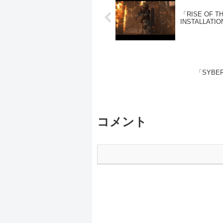
「RISE OF T
INSTALLATION
「SYBERI
コメント