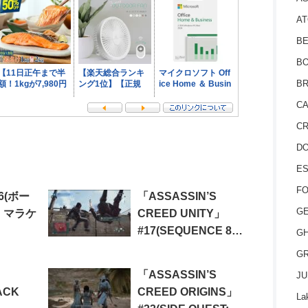
AT
BE
BO
BR
CA
CR
D
ES
FO
6(ボー
「ASSASSIN’S
GE
 マラケ
CREED UNITY」
#17(SEQUENCE 8
GH
MEMORY 2:
GR
SEPTEMBER
「ASSASSIN’S
JU
MASSACRES)
ACK
CREED ORIGINS」
La