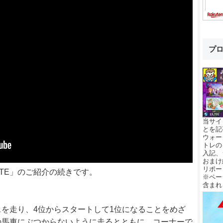
プ
当サイ
とを記
ウォー
トレの
入記、
おまけ
リポー
DICATE」のご紹介の続きです。
※ペー
含まれ
を走り、4位からスタートして1位になることをめざ
の馬車にぶつからないように走るとともに、コーナーで