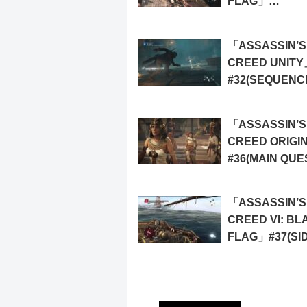
FLAG」
#7(SEQUENCE 
RAISE THE B
「ASSASSIN’S
FLAG)
CREED UNITY
#32(SEQUENC
MEMORY 3: TH
TEMPLE)
「ASSASSIN’S
CREED ORIGI
#36(MAIN QUE
THE LIZARD’S
「ASSASSIN’S
CREED VI: BL
FLAG」#37(SI
MISSION: ASS
CONTRACT)