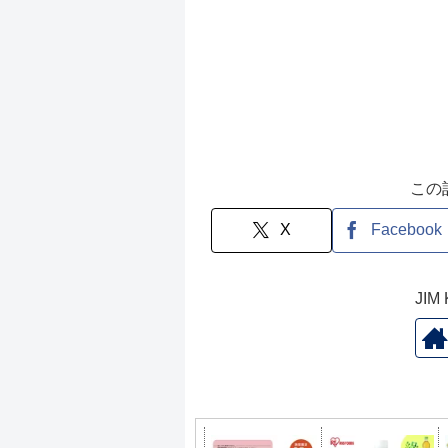
この
X
Facebook
JI