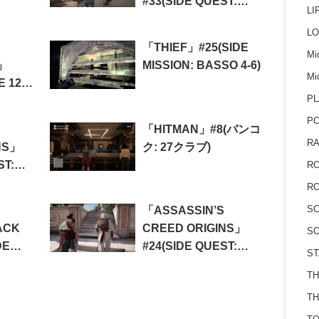
#33(SIDE QUEST:
LI
03:
REBEL STRIKE)
LO
LACK
「THIEF」#25(SIDE
Mic
」
MISSION: BASSO 4-6)
Mi
E 12
PL
E
P
「HITMAN」#8(バンコ
RA
NS」
ク: 27クラブ)
ST:
RO
 FACE)
RO
S
「ASSASSIN’S
ACK
CREED ORIGINS」
SO
DE
#24(SIDE QUEST:
ST
ASSIN
SYMPOSIASTS)
TH
TH