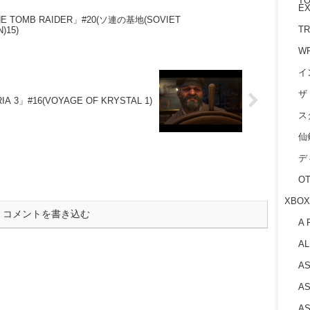
TO
EX
HE TOMB RAIDER」#20(ソ連の基地(SOVIET
TR
)15)
W
イ
ザ
A 3」#16(VOYAGE OF KRYSTAL 1)
ス
仙
デ
O
XBOX
コメントを書き込む
A 
AL
AS
AS
AS