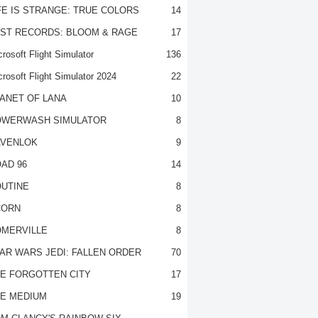
FE IS STRANGE: TRUE COLORS
14
ST RECORDS: BLOOM & RAGE
17
rosoft Flight Simulator
136
crosoft Flight Simulator 2024
22
ANET OF LANA
10
OWERWASH SIMULATOR
8
VENLOK
9
AD 96
14
UTINE
8
CORN
8
MERVILLE
8
AR WARS JEDI: FALLEN ORDER
70
E FORGOTTEN CITY
17
E MEDIUM
19