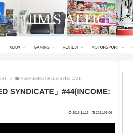
JIM'S ATTIC
XBOX
GAMING
REVIEW
MOTORSPORT
ORT
ASSASSIN'S CREED SYNDICATE
ED SYNDICATE」#44(INCOME:
2018.11.13
2021.05.06