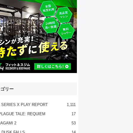
テゴリー
 SERIES X PLAY REPORT
1,111
PLAGUE TALE: REQUIEM
17
AGAMI 2
53
 DUSK FALLS
14