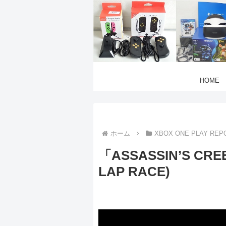
HOME
ホーム
XBOX ONE PLAY REP
「ASSASSIN’S CRE
LAP RACE)