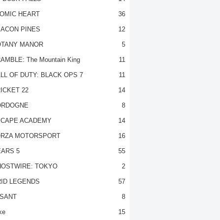
OMIC HEART
36
ACON PINES
12
TANY MANOR
5
AMBLE: The Mountain King
11
LL OF DUTY: BLACK OPS 7
11
ICKET 22
14
ORDOGNE
8
CAPE ACADEMY
14
RZA MOTORSPORT
16
ARS 5
55
OSTWIRE: TOKYO
2
ID LEGENDS
57
SANT
8
ke
15