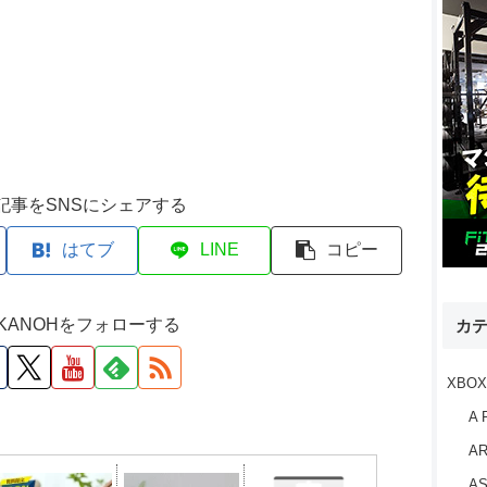
記事をSNSにシェアする
はてブ
LINE
コピー
M KANOHをフォローする
カ
XBOX
A 
AR
AS