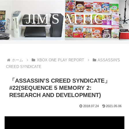
JIM'S ATTIC
ホーム
XBOX ONE PLAY REPORT
ASSASSIN'S
CREED SYNDICATE
「ASSASSIN’S CREED SYNDICATE」
#22(SEQUENCE 5 MEMORY 2:
RESEARCH AND DEVELOPMENT)
2018.07.24
2021.05.06