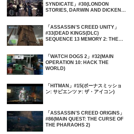
SYNDICATE」#30(LONDON
STORIES, DARWIN AND DICKENS
CONSPIRACY 3: AN ARTFUL
PLAN)
「ASSASSIN’S CREED UNITY」
#33(DEAD KINGS(DLC)
SEQUENCE 13 MEMORY 2: THE
BOOK THIEF)
「WATCH DOGS 2」#32(MAIN
OPERATION 10: HACK THE
WORLD)
「HITMAN」#15(ボーナスミッショ
ン: サピエンツァ: ザ・アイコン)
「ASSASSIN’S CREED ORIGINS」
#86(MAIN QUEST: THE CURSE OF
THE PHARAOHS 2)