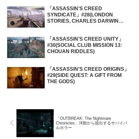
「ASSASSIN’S CREED
SYNDICATE」#28(LONDON
STORIES, CHARLES DARWIN
MEMORIES 4: CRUEL
CARICATURE)
「ASSASSIN’S CREED UNITY」
#30(SOCIAL CLUB MISSION 13:
CHOUAN RIDDLES)
「ASSASSIN’S CREED ORIGINS」
#29(SIDE QUEST: A GIFT FROM
THE GODS)
「OUTBREAK: The Nightmare
Chronicles」洋館から脱出するサバイバ
ルホラー