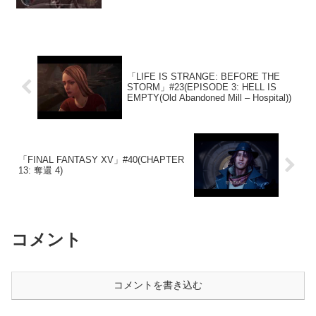
BEDFELLOWS)
「LIFE IS STRANGE: BEFORE THE
STORM」#23(EPISODE 3: HELL IS
EMPTY(Old Abandoned Mill – Hospital))
「FINAL FANTASY XV」#40(CHAPTER
13: 奪還 4)
コメント
コメントを書き込む