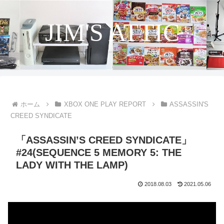
JIM'S ATTIC
ホーム
XBOX ONE PLAY REPORT
ASSASSIN'S
CREED SYNDICATE
「ASSASSIN’S CREED SYNDICATE」
#24(SEQUENCE 5 MEMORY 5: THE
LADY WITH THE LAMP)
2018.08.03
2021.05.06