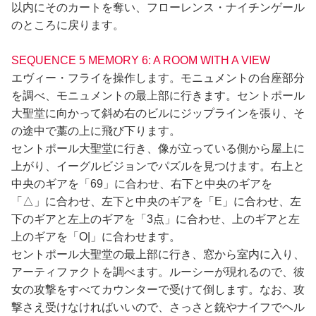
以内にそのカートを奪い、フローレンス・ナイチンゲール
のところに戻ります。
SEQUENCE 5 MEMORY 6: A ROOM WITH A VIEW
エヴィー・フライを操作します。モニュメントの台座部分
を調べ、モニュメントの最上部に行きます。セントポール
大聖堂に向かって斜め右のビルにジップラインを張り、そ
の途中で藁の上に飛び下ります。
セントポール大聖堂に行き、像が立っている側から屋上に
上がり、イーグルビジョンでパズルを見つけます。右上と
中央のギアを「69」に合わせ、右下と中央のギアを
「△」に合わせ、左下と中央のギアを「E」に合わせ、左
下のギアと左上のギアを「3点」に合わせ、上のギアと左
上のギアを「O|」に合わせます。
セントポール大聖堂の最上部に行き、窓から室内に入り、
アーティファクトを調べます。ルーシーが現れるので、彼
女の攻撃をすべてカウンターで受けて倒します。なお、攻
撃さえ受けなければいいので、さっさと銃やナイフでヘル