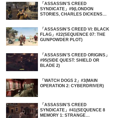
「ASSASSIN’S CREED
SYNDICATE」#9(LONDON
STORIES, CHARLES DICKENS
MEMORIES 4: HELL’S BELLS)
「ASSASSIN’S CREED VI: BLACK
FLAG」#22(SEQUENCE 07: THE
GUNPOWDER PLOT)
「ASSASSIN’S CREED ORIGINS」
#95(SIDE QUEST: SHIELD OR
BLADE 2)
「WATCH DOGS 2」#3(MAIN
OPERATION 2: CYBERDRIVER)
「ASSASSIN’S CREED
SYNDICATE」#41(SEQUENCE 8
MEMORY 1: STRANGE