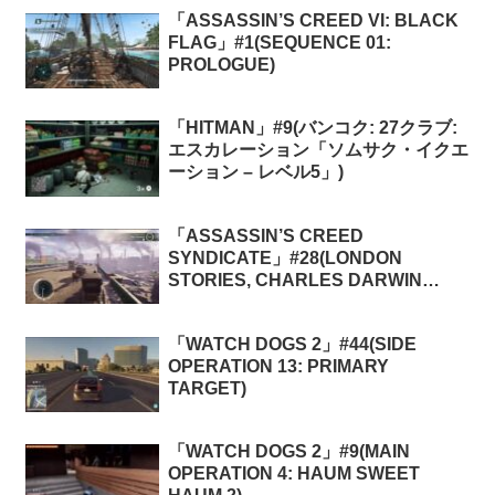
「ASSASSIN’S CREED VI: BLACK
FLAG」#1(SEQUENCE 01:
PROLOGUE)
「HITMAN」#9(バンコク: 27クラブ:
エスカレーション「ソムサク・イクエ
ーション – レベル5」)
「ASSASSIN’S CREED
SYNDICATE」#28(LONDON
STORIES, CHARLES DARWIN
MEMORIES 4: CRUEL
CARICATURE)
「WATCH DOGS 2」#44(SIDE
OPERATION 13: PRIMARY
TARGET)
「WATCH DOGS 2」#9(MAIN
OPERATION 4: HAUM SWEET