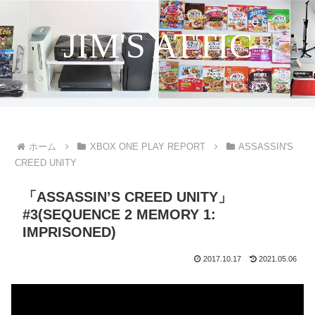
JIM'S ATTIC
ホーム
XBOX ONE PLAY REPORT
ASSASSIN'S
CREED UNITY
「ASSASSIN’S CREED UNITY」
#3(SEQUENCE 2 MEMORY 1:
IMPRISONED)
2017.10.17
2021.05.06