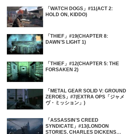
「WATCH DOGS」#11(ACT 2:
HOLD ON, KIDDO)
「THIEF」#19(CHAPTER 8:
DAWN’S LIGHT 1)
「THIEF」#12(CHAPTER 5: THE
FORSAKEN 2)
「METAL GEAR SOLID V: GROUND
ZEROES」#7(EXTRA OPS「ジャメ
ヴ・ミッション」)
「ASSASSIN’S CREED
SYNDICATE」#13(LONDON
STORIES, CHARLES DICKENS