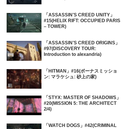
MEMORIES 7: THE TERROR OF
LONDON)
「ASSASSIN’S CREED UNITY」
#15(HELIX RIFT: OCCUPIED PARIS
– TOWER)
「ASSASSIN’S CREED ORIGINS」
#97(DISCOVERY TOUR:
Introduction to alexandria)
「HITMAN」#16(ボーナスミッショ
ン: マラケシュ: 砂上の家)
「STYX: MASTER OF SHADOWS」
#20(MISSION 5: THE ARCHITECT
2/4)
「WATCH DOGS」#42(CRIMINAL