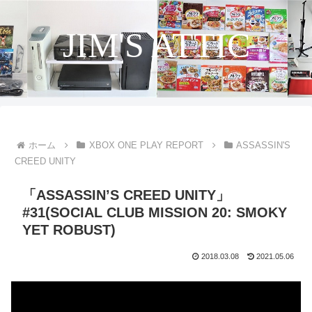
JIM'S ATTIC
ホーム
XBOX ONE PLAY REPORT
ASSASSIN'S
CREED UNITY
「ASSASSIN’S CREED UNITY」
#31(SOCIAL CLUB MISSION 20: SMOKY
YET ROBUST)
2018.03.08
2021.05.06