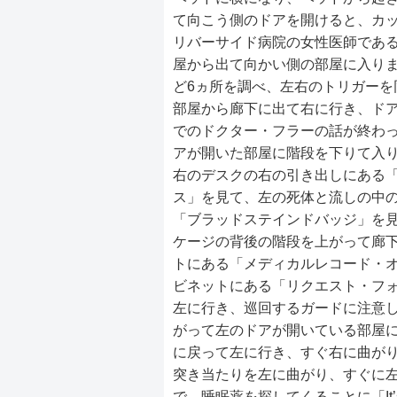
て向こう側のドアを開けると、カ
リバーサイド病院の女性医師であ
屋から出て向かい側の部屋に入り
ど6ヵ所を調べ、左右のトリガーを
部屋から廊下に出て右に行き、ド
でのドクター・フラーの話が終わ
アが開いた部屋に階段を下りて入
右のデスクの右の引き出しにある
ス」を見て、左の死体と流しの中
「ブラッドステインドバッジ」を
ケージの背後の階段を上がって廊
トにある「メディカルレコード・オ
ビネットにある「リクエスト・フ
左に行き、巡回するガードに注意
がって左のドアが開いている部屋
に戻って左に行き、すぐ右に曲が
突き当たりを左に曲がり、すぐに
で、睡眠薬を探してくることに「It’