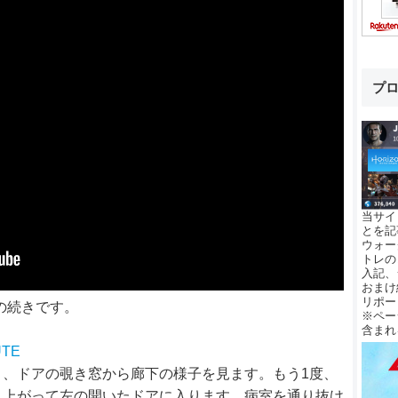
プ
当サイ
とを記
ウォー
トレの
入記、
おまけ
リポー
介の続きです。
※ペー
含まれ
UTE
、ドアの覗き窓から廊下の様子を見ます。もう1度、
き上がって左の開いたドアに入ります。病室を通り抜け