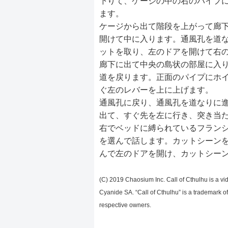
下りて、ケージの中の右のパイプ
ます。
ケージから出て階段を上がって廊
開けて中に入ります。通風孔を道
ットを取り、左のドアを開けて右
廊下に出て中央の島状の部屋に入
道を戻ります。正面のパイプにホ
ぐ左のレバーを上に上げます。
通風孔に戻り、通風孔を道なりに
出て、すぐ先を左に行き、突き当
右でベッドに縛られているフラン
を選んで話します。カットシーン
んで左のドアを開け、カットシー
(C) 2019 Chaosium Inc. Call of Cthulhu is a 
Cyanide SA. “Call of Cthulhu” is a trademark of
respective owners.