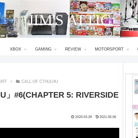
JIM'S ATTIC
XBOX
GAMING
REVIEW
MOTORSPORT
ORT
CALL OF CTHULHU
U」#6(CHAPTER 5: RIVERSIDE
2020.03.28
2021.05.06