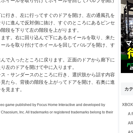
にホイールを取り付けてホイールを回してバルブを開け
下に行き、左に行ってすぐのドアを開け、左の通風孔を
なりに進んで反対側に抜け、すぐのところにあるピンセ
の階段を下りて左の階段を上がります。
ります。右に回り込んで下にあるホイールを取り、来た
イールを取り付けてホイールを回してバルブを開け、す
進んで入ったところに戻ります。正面のドアから廊下に
たり左のドアを開けて中に入ります。
シス・サンダースのところに行き、選択肢から話す内容
を見たら、背後の階段を上がってドアを開け、右奥に進
カ
ンを見ます。
XBOX
video game published by Focus Home Interactive and developed by
 Chaosium, Inc. All trademarks or registered trademarks belong to their
A 
AR
AS