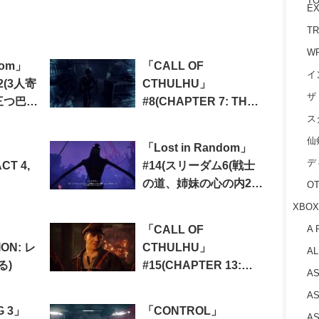
TO
EX
TR
W
dom」
「CALL OF
イ
2(3人寄
CTHULHU」
ザ
三つ巴
#8(CHAPTER 7: THE
ス
ー1))
NAMELESS
BOOKSTORE)
仙
「Lost in Random」
デ
CT 4,
#14(スリーダム6(戦士
の道、姉妹の心の内2、
O
三つ巴3、無償の愛、求
XBOX
ム、シュムー3、3人寄
「CALL OF
A 
れば・・・5))
ION: レ
CTHULHU」
AL
る)
#15(CHAPTER 13:
AS
ABANDONED
AS
WHALING STATIONV)
G 3」
「CONTROL」
AS