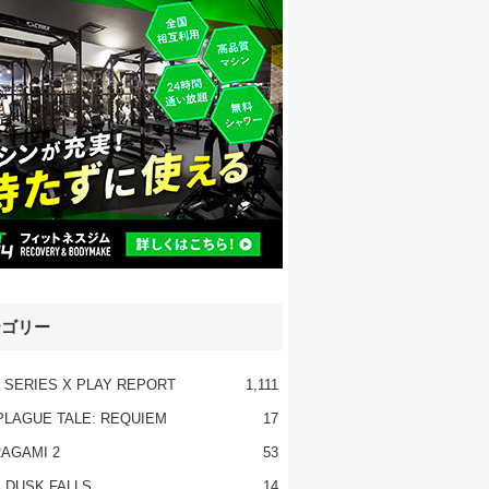
テゴリー
 SERIES X PLAY REPORT
1,111
PLAGUE TALE: REQUIEM
17
AGAMI 2
53
 DUSK FALLS
14