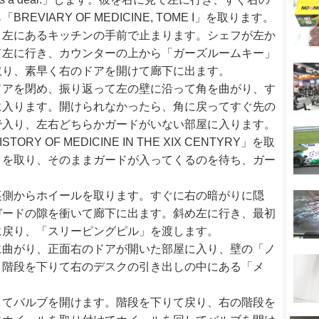
VIARY OF MEDICINE, TOME I」を取ります。
、左にあるキッチンの手前で止まります。シェフが左か
て左に行き、カウンターの上から「ガーズルームキー」
取り、素早く右のドアを開けて廊下に出ます。
ドアを閉め、振り返って左の壁に沿って角を曲がり、す
に入ります。開けられなかったら、角に戻ってすぐ先の
で入り、左右どちらかガードがいない部屋に入ります。
 OF MEDICINE IN THE XIX CENTYRY」を取
」を取り、そのままガードが入ってくるのを待ち、ガー
裏側からホイールを取ります。すぐに右の暗がりに隠
ガードの隙を衝いて廊下に出ます。斜め左に行き、最初
に戻り、「スリーピングピル」を渡します。
に曲がり、正面右のドアが開いた部屋に入り、壁の「ノ
、階段を下りて右のデスクの引き出しの中にある「メ
。
してバルブを開けます。階段を下りて戻り、右の階段を