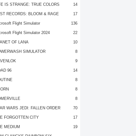
FE IS STRANGE: TRUE COLORS
14
ST RECORDS: BLOOM & RAGE
17
rosoft Flight Simulator
136
crosoft Flight Simulator 2024
22
ANET OF LANA
10
OWERWASH SIMULATOR
8
VENLOK
9
AD 96
14
UTINE
8
CORN
8
MERVILLE
8
AR WARS JEDI: FALLEN ORDER
70
E FORGOTTEN CITY
17
E MEDIUM
19