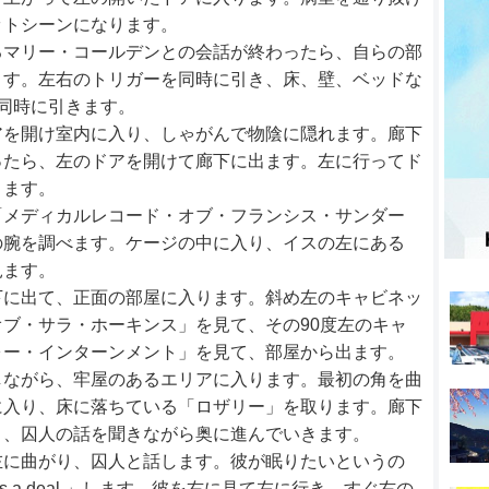
ットシーンになります。
るマリー・コールデンとの会話が終わったら、自らの部
ます。左右のトリガーを同時に引き、床、壁、ベッドな
同時に引きます。
アを開け室内に入り、しゃがんで物陰に隠れます。廊下
ったら、左のドアを開けて廊下に出ます。左に行ってド
ります。
「メディカルレコード・オブ・フランシス・サンダー
の腕を調べます。ケージの中に入り、イスの左にある
見ます。
下に出て、正面の部屋に入ります。斜め左のキャビネッ
ブ・サラ・ホーキンス」を見て、その90度左のキャ
ォー・インターンメント」を見て、部屋から出ます。
しながら、牢屋のあるエリアに入ります。最初の角を曲
に入り、床に落ちている「ロザリー」を取ります。廊下
り、囚人の話を聞きながら奥に進んでいきます。
左に曲がり、囚人と話します。彼が眠りたいというの
s a deal.」します。彼を右に見て左に行き、すぐ右の