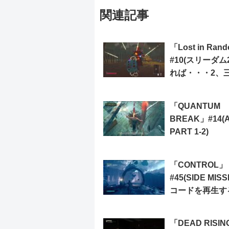
関連記事
「Lost in Ran
#10(スリーダム
れば・・・2、
1、求ム、シュム
「QUANTUM
BREAK」#14(A
PART 1-2)
「CONTROL」
#45(SIDE MISS
コードを再生す
「DEAD RISIN