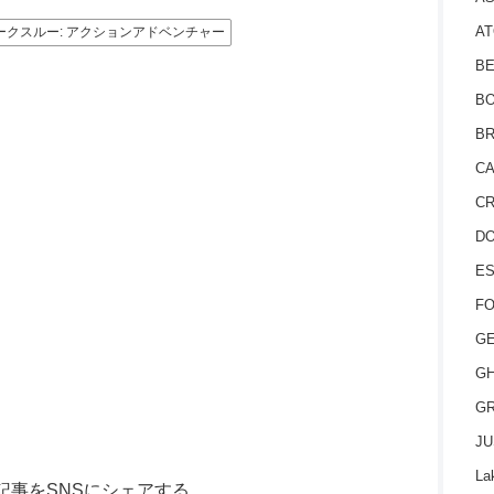
AT
ウォークスルー: アクションアドベンチャー
BE
BO
BR
CA
CR
D
ES
FO
GE
GH
GR
JU
La
記事をSNSにシェアする