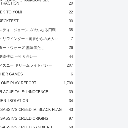
M CLANCY'S RAINBOW SIX
TRACTION
20
EK TO YOMI
22
RECKFEST
30
ンディ・ジョーンズ/大いなる円環
38
・リワインダー～黄泉からの旅人～
7
ター・ウォーズ 無法者たち
26
剣奇侠伝 ―守り合い―
44
ィズニー ドリームライトバレー
207
THER GAMES
6
 ONE PLAY REPORT
1,799
PLAGUE TALE: INNOCENCE
39
IEN: ISOLATION
34
SASSIN'S CREED IV: BLACK FLAG
43
SASSIN'S CREED ORIGINS
97
SASSIN'S CREED SYNDICATE
58