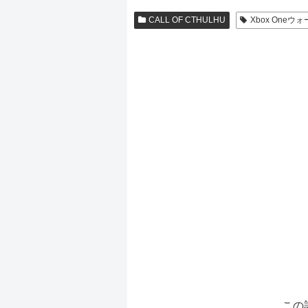
CALL OF CTHULHU
Xbox One
この