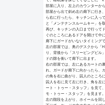
部屋に入り、左上のカウンターから「BRE
部屋から出て斜め左の廊下に行き
ら右に行ったら、キッチンに入っ
と「メンテナンスルームキー」を
再び、キッチンの入口まで行って
ぐのところにあるドアを開けて中
廊下にガードがいないタイミング
左の部屋では、奥のデスクから「HISTORY
り、背後から「スリーピングピル
ドの隙を衝いて廊下に出ます。
右の部屋では、左にあるカートの
れ、ガードが廊下に向かったら、
の角を右に曲がり、囚人のところ
囚人を右に見て左に行き、角を左
ート・トゥー・スタッフ」を見て
モ・トゥー・スタッフ」を見ます
左の階段を上がり、ホイールを回