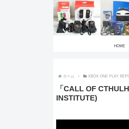
HOME
ホーム
XBOX ONE PLAY REP
「CALL OF CTHULH
INSTITUTE)