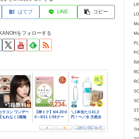
LI
はてブ
LINE
コピー
LO
Mic
M KANOHをフォローする
Mi
PL
P
RA
RO
RO
S
SO
ST
TH
TH