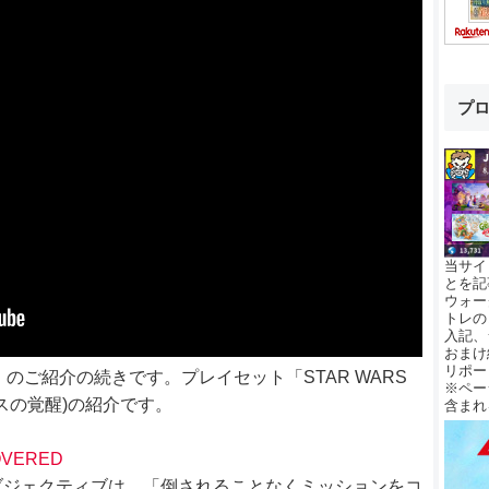
プ
当サイ
とを記
ウォー
トレの
入記、
おまけ
リポー
DITION」のご紹介の続きです。プレイセット「STAR WARS
※ペー
ォースの覚醒)の紹介です。
含まれ
COVERED
ブジェクティブは、「倒されることなくミッションをコ