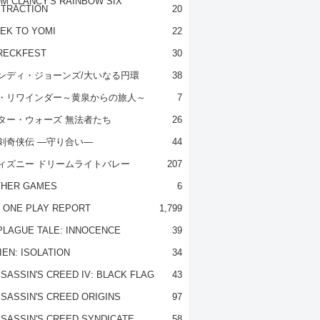
M CLANCY'S RAINBOW SIX
TRACTION
20
EK TO YOMI
22
RECKFEST
30
ンディ・ジョーンズ/大いなる円環
38
・リワインダー～黄泉からの旅人～
7
ター・ウォーズ 無法者たち
26
剣奇侠伝 ―守り合い―
44
ィズニー ドリームライトバレー
207
THER GAMES
6
 ONE PLAY REPORT
1,799
PLAGUE TALE: INNOCENCE
39
IEN: ISOLATION
34
SASSIN'S CREED IV: BLACK FLAG
43
SASSIN'S CREED ORIGINS
97
SASSIN'S CREED SYNDICATE
58