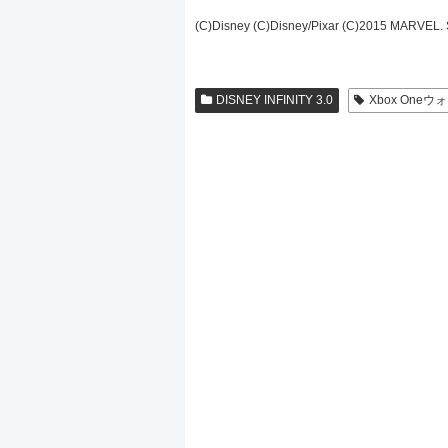
(C)Disney (C)Disney/Pixar (C)2015 MARVEL. S
DISNEY INFINITY 3.0
Xbox One