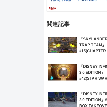
関連記事
「SKYLANDE
TRAP TEAM」
#15(CHAPTER 
TELESCOPE
TOWERS)
「DISNEY INFI
3.0 EDITION」
#42(STAR WA
FORCE AWAKE
「DISNEY INFI
3.0 EDITION」
BOX TAKEOVE