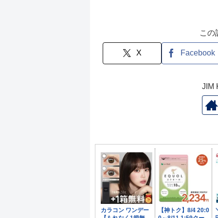
この
X
Facebook
JI