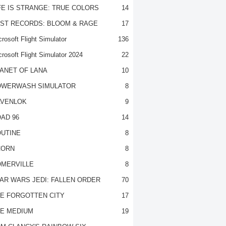
FE IS STRANGE: TRUE COLORS
14
ST RECORDS: BLOOM & RAGE
17
rosoft Flight Simulator
136
crosoft Flight Simulator 2024
22
ANET OF LANA
10
OWERWASH SIMULATOR
8
VENLOK
9
AD 96
14
UTINE
8
CORN
8
MERVILLE
8
AR WARS JEDI: FALLEN ORDER
70
E FORGOTTEN CITY
17
E MEDIUM
19