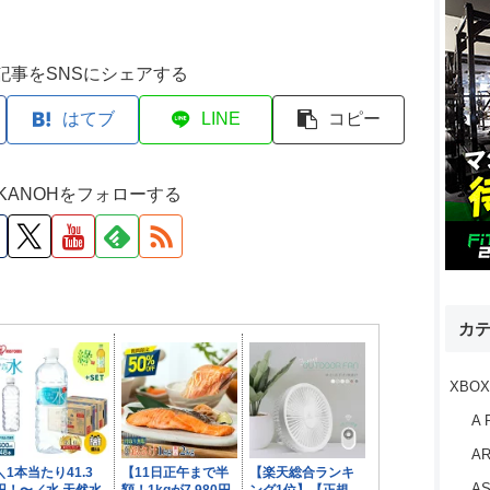
記事をSNSにシェアする
はてブ
LINE
コピー
M KANOHをフォローする
カ
XBOX
A 
AR
AS