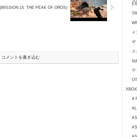
TO
EX
MISSION 15: THE PEAK OF OROS)
TR
W
イ
ザ
ス
コメントを書き込む
仙
デ
O
XBOX
A 
AL
AS
AS
AS