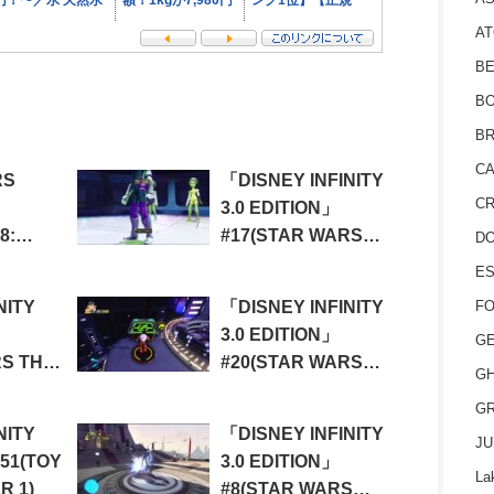
AT
BE
BO
BR
CA
RS
「DISNEY INFINITY
CR
3.0 EDITION」
8:
#17(STAR WARS
D
TWILIGHT OF THE
ES
REPUBLIC 17)
FO
NITY
「DISNEY INFINITY
3.0 EDITION」
GE
RS THE
#20(STAR WARS
GH
NS 6)
TWILIGHT OF THE
GR
REPUBLIC 20)
NITY
「DISNEY INFINITY
JU
#51(TOY
3.0 EDITION」
La
R 1)
#8(STAR WARS