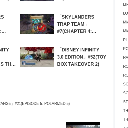
LI
TWILIGHT OF THE
REPUBLIC 8)
LO
RS
「SKYLANDERS
Mic
TRAP TEAM」
Mi
:
#7(CHAPTER 4:
PHOENIX
PL
2)
PSANCTUARY)
P
NITY
「DISNEY INFINITY
3.0 EDITION」#52(TOY
RA
RS THE
BOX TAKEOVER 2)
RO
NS 14)
RO
S
SO
ST
RANGE」#21(EPISODE 5: POLARIZED 5)
TH
TH