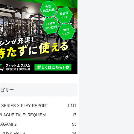
テゴリー
 SERIES X PLAY REPORT
1,111
PLAGUE TALE: REQUIEM
17
AGAMI 2
53
 DUSK FALLS
14