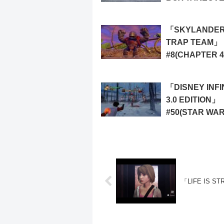
「SKYLANDE
TRAP TEAM」
#8(CHAPTER 4
PHOENIX
PSANCTUARY 
「DISNEY INFI
3.0 EDITION」
#50(STAR WA
FORCE AWAKE
「LIFE IS ST