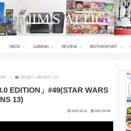
JIM'S ATTIC
XBOX
GAMING
REVIEW
MOTORSPORT
ORT
DISNEY INFINITY 3.0
3.0 EDITION」#49(STAR WARS
NS 13)
2016.05.31
2021.05.06