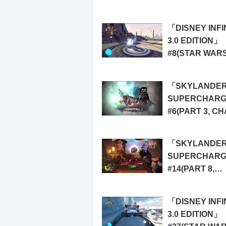
3&4&5)
「DISNEY INFI
3.0 EDITION」
#8(STAR WAR
TWILIGHT OF 
REPUBLIC 8)
「SKYLANDE
SUPERCHAR
#6(PART 3, C
13&14&15)
「SKYLANDE
SUPERCHAR
#14(PART 8,
CHAPTER 29&
「DISNEY INFI
3.0 EDITION」