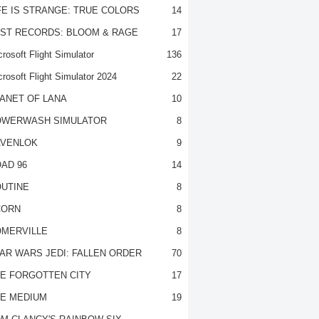
FE IS STRANGE: TRUE COLORS
14
ST RECORDS: BLOOM & RAGE
17
rosoft Flight Simulator
136
crosoft Flight Simulator 2024
22
ANET OF LANA
10
OWERWASH SIMULATOR
8
VENLOK
9
AD 96
14
UTINE
8
CORN
8
MERVILLE
8
AR WARS JEDI: FALLEN ORDER
70
E FORGOTTEN CITY
17
E MEDIUM
19