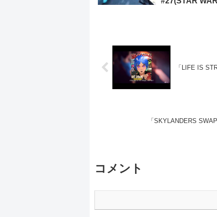
#27(STAR WAR
AGAINST THE
EMPIRE 6)
「LIFE IS ST
「SKYLANDERS SWAP 
コメント