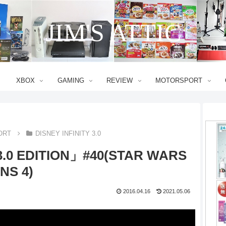
JIM'S ATTIC
XBOX
GAMING
REVIEW
MOTORSPORT
ORT
DISNEY INFINITY 3.0
3.0 EDITION」#40(STAR WARS
NS 4)
2016.04.16
2021.05.06