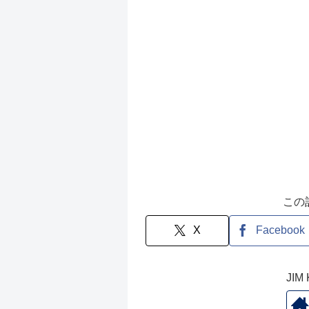
この
X
Facebook
JI