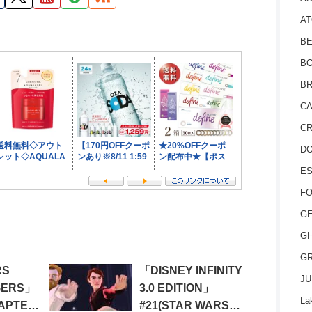
AT
BE
BO
BR
CA
CR
D
ES
FO
GE
GH
GR
RS
「DISNEY INFINITY
JU
GERS」
3.0 EDITION」
La
HAPTER
#21(STAR WARS