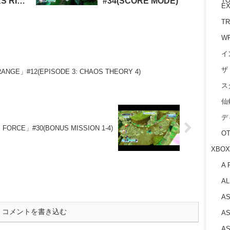
S RISE
#34(SCORE MODE)
TO
EX
TR
W
イ
ザ
RANGE」#12(EPISODE 3: CHAOS THEORY 4)
ス
仙
デ
FORCE」#30(BONUS MISSION 1-4)
O
XBOX
A 
AL
AS
コメントを書き込む
AS
AS