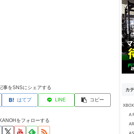
記事をSNSにシェアする
カ
はてブ
LINE
コピー
XBOX
A 
M KANOHをフォローする
AR
AS