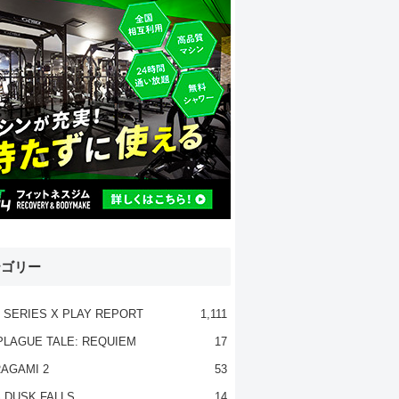
テゴリー
 SERIES X PLAY REPORT
1,111
PLAGUE TALE: REQUIEM
17
AGAMI 2
53
 DUSK FALLS
14