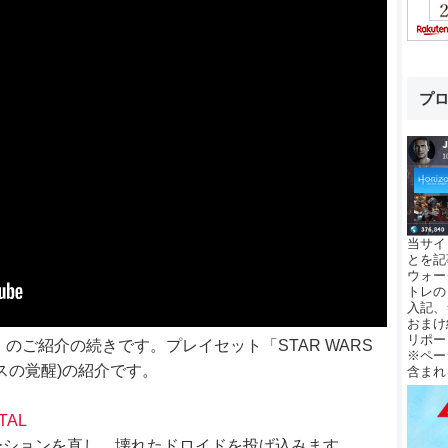
プ
当サイ
とを記
ウォー
トレの
入記、
おまけ
リポー
DITION」のご紹介の続きです。プレイセット「STAR WARS
※ペー
ォースの覚醒)の紹介です。
含まれ
TAL
ーションを直し、壊れたドロイドを投げ込みます。