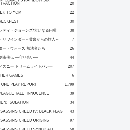
M CLANCY'S RAINBOW SIX
TRACTION
20
EK TO YOMI
22
RECKFEST
30
ンディ・ジョーンズ/大いなる円環
38
・リワインダー～黄泉からの旅人～
7
ター・ウォーズ 無法者たち
26
剣奇侠伝 ―守り合い―
44
ィズニー ドリームライトバレー
207
THER GAMES
6
 ONE PLAY REPORT
1,799
PLAGUE TALE: INNOCENCE
39
IEN: ISOLATION
34
SASSIN'S CREED IV: BLACK FLAG
43
SASSIN'S CREED ORIGINS
97
SASSIN'S CREED SYNDICATE
58