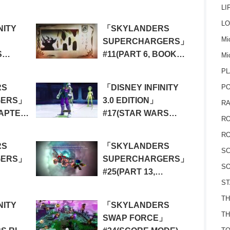
LI
TWILIGHT OF THE
REPUBLIC 21)
LO
NITY
「SKYLANDERS
Mic
SUPERCHARGERS」
S
#11(PART 6, BOOK
Mi
THE
3&4&5, CHAPTER 24)
PL
RS
「DISNEY INFINITY
P
GERS」
3.0 EDITION」
RA
HAPTER
#17(STAR WARS
RO
TWILIGHT OF THE
RO
REPUBLIC 17)
RS
「SKYLANDERS
S
GERS」
SUPERCHARGERS」
SO
#25(PART 13,
ST
30)
CHAPTER 51&52)
TH
NITY
「SKYLANDERS
TH
SWAP FORCE」