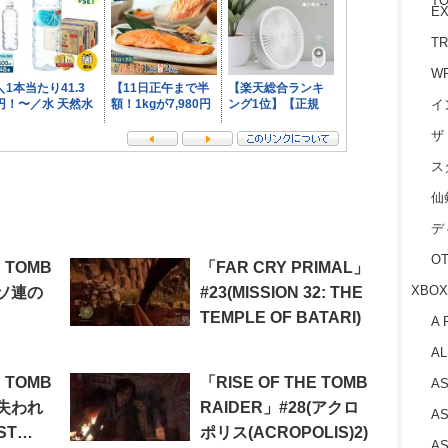
TO
EX
TR
W
イ
ザ
ス
仙
デ
O
E TOMB
「FAR CRY PRIMAL」
XBOX
(ソ連の
#23(MISSION 32: THE
TEMPLE OF BATARI)
A 
)6)
AL
E TOMB
「RISE OF THE TOMB
AS
(失われ
RAIDER」#28(アクロ
AS
ST
ポリス(ACROPOLIS)2)
AS