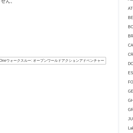
ません。
AT
BE
BO
BR
CA
CR
x Oneウォークスルー: オープンワールドアクションアドベンチャー
D
ES
FO
GE
GH
GR
JU
La