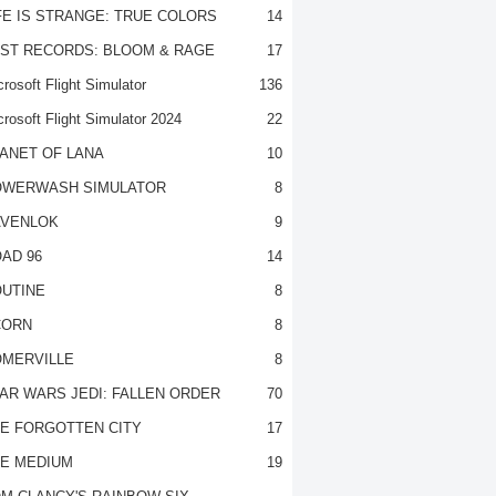
FE IS STRANGE: TRUE COLORS
14
ST RECORDS: BLOOM & RAGE
17
rosoft Flight Simulator
136
crosoft Flight Simulator 2024
22
ANET OF LANA
10
OWERWASH SIMULATOR
8
VENLOK
9
AD 96
14
UTINE
8
CORN
8
MERVILLE
8
AR WARS JEDI: FALLEN ORDER
70
E FORGOTTEN CITY
17
E MEDIUM
19