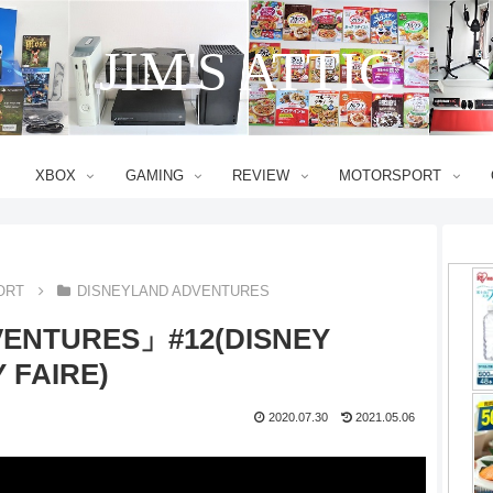
JIM'S ATTIC
XBOX
GAMING
REVIEW
MOTORSPORT
ORT
DISNEYLAND ADVENTURES
ENTURES」#12(DISNEY
 FAIRE)
2020.07.30
2021.05.06