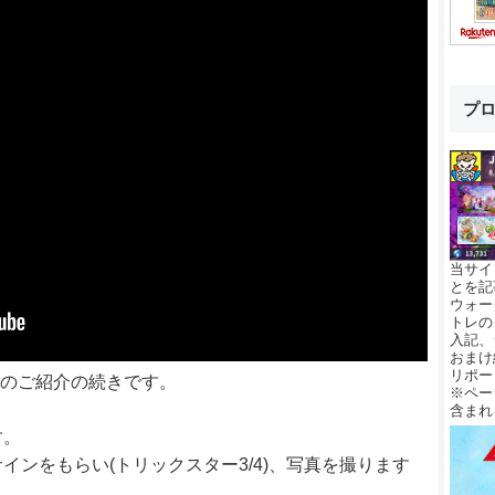
プ
当サイ
とを記
ウォー
トレの
入記、
おまけ
リポー
ES」のご紹介の続きです。
※ペー
含まれ
す。
ンをもらい(トリックスター3/4)、写真を撮ります
。