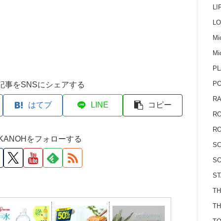
LI
LO
Mic
Mi
PL
P
記事をSNSにシェアする
RA
はてブ
LINE
コピー
RO
RO
M KANOHをフォローする
S
SO
ST
TH
TH