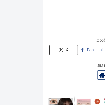
この
X
Facebook
JI