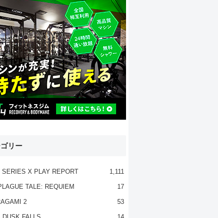
テゴリー
 SERIES X PLAY REPORT
1,111
PLAGUE TALE: REQUIEM
17
AGAMI 2
53
 DUSK FALLS
14