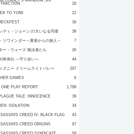
M CLANCY'S RAINBOW SIX
TRACTION
20
EK TO YOMI
22
RECKFEST
30
ンディ・ジョーンズ/大いなる円環
38
・リワインダー～黄泉からの旅人～
7
ター・ウォーズ 無法者たち
26
剣奇侠伝 ―守り合い―
44
ィズニー ドリームライトバレー
207
THER GAMES
6
 ONE PLAY REPORT
1,799
PLAGUE TALE: INNOCENCE
39
IEN: ISOLATION
34
SASSIN'S CREED IV: BLACK FLAG
43
SASSIN'S CREED ORIGINS
97
SASSIN'S CREED SYNDICATE
58