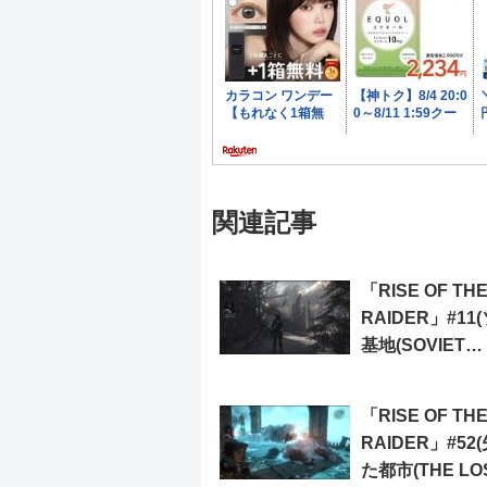
関連記事
「RISE OF TH
RAIDER」#11
基地(SOVIET
INSTALLATION
「RISE OF TH
RAIDER」#52
た都市(THE LO