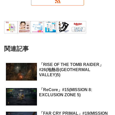
関連記事
「RISE OF THE TOMB RAIDER」
#26(地熱谷(GEOTHERMAL
VALLEY)5)
「ReCore」#15(MISSION 8:
EXCLUSION ZONE 5)
「FAR CRY PRIMAL」#19(MISSION