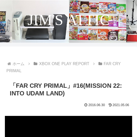
JIM'S ATTIC
ホーム
XBOX ONE PLAY REPORT
FAR CRY
PRIMAL
「FAR CRY PRIMAL」#16(MISSION 22:
INTO UDAM LAND)
2016.06.30
2021.05.06