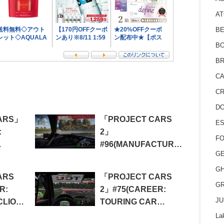
AT
BE
BO
BR
CA
CR
D
ARS」
「PROJECT CARS
ES
:
2」
FO
#96(MANUFACTURER
GE
P)
DRIVES:
LAMBORGHINI
GH
ARS
「PROJECT CARS
EVENT)
GR
R:
2」#75(CAREER:
JU
CLIO
TOURING CAR
MASTERS SEMI
La