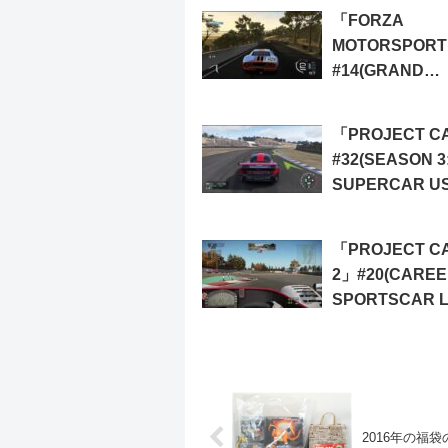
「FORZA
MOTORSPORT
#14(GRAND
TOURING: MID
GRAND TOURI
「PROJECT C
#32(SEASON 3
SUPERCAR U
CLUBSPORT
TROPHY)
「PROJECT C
2」#20(CAREE
SPORTSCAR LI
2016年の福