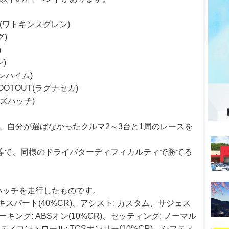
OUT(ワトキンスグレン)
グ)
)
ン)
ケンハイム)
HOOTOUT(ラグナセカ)
ンズハッチ)
び、自分が選ばなかったクルマ2～3台と1周のレースを
同等で、同様のドライバターディフィカルティで勝てる
ハッチを走行したものです。
スパート(40%CR)、アシスト: カスタム、サジェス
ーキング: ABSオン(10%CR)、セッティング: ノーマル
ティコントロール: TCSオンリー(10%CR)、シフティ