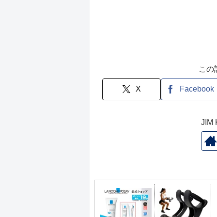
この
X
Facebook
JI