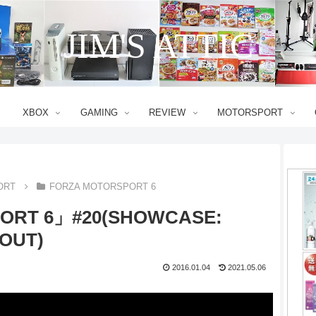
JIM'S ATTIC
XBOX
GAMING
REVIEW
MOTORSPORT
ORT
FORZA MOTORSPORT 6
ORT 6」#20(SHOWCASE:
OUT)
2016.01.04
2021.05.06