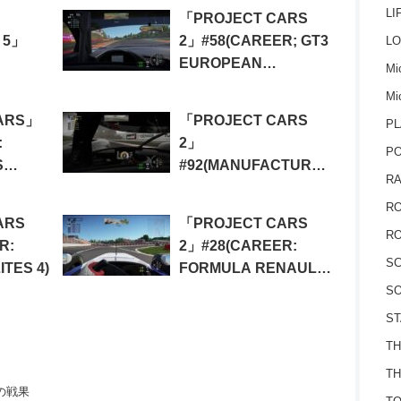
FINALS)
LI
「PROJECT CARS
 5」
2」#58(CAREER; GT3
LO
EUROPEAN
Mic
DLE
CHAMPIONSHIP)
Mi
NG)
ARS」
「PROJECT CARS
PL
:
2」
P
S
#92(MANUFACTURER
RA
DRIVES: GINETTA
RO
EVENT 2)
ARS
「PROJECT CARS
RO
R:
2」#28(CAREER:
S
TES 4)
FORMULA RENAULT
3.5 CHAMPIONSHIP 2)
SO
ST
TH
TH
袋の戦果