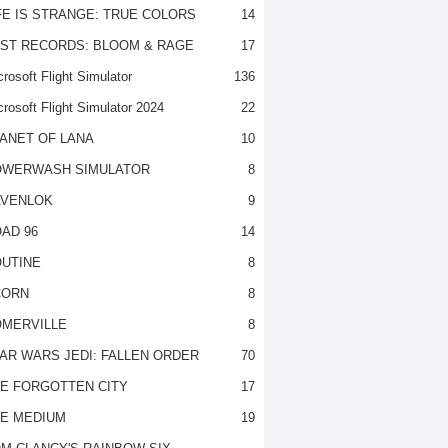
FE IS STRANGE: TRUE COLORS
14
ST RECORDS: BLOOM & RAGE
17
rosoft Flight Simulator
136
crosoft Flight Simulator 2024
22
ANET OF LANA
10
OWERWASH SIMULATOR
8
VENLOK
9
AD 96
14
UTINE
8
CORN
8
MERVILLE
8
AR WARS JEDI: FALLEN ORDER
70
E FORGOTTEN CITY
17
E MEDIUM
19