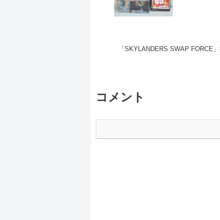
「SKYLANDERS SWAP FORCE」#6
コメント