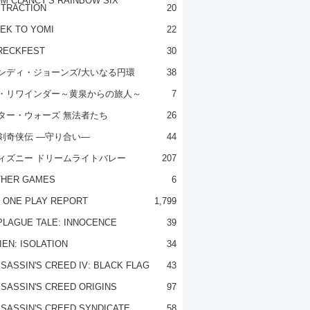
M CLANCY'S RAINBOW SIX
TRACTION
20
EK TO YOMI
22
RECKFEST
30
ンディ・ジョーンズ/大いなる円環
38
・リワインダー～黄泉からの旅人～
7
ター・ウォーズ 無法者たち
26
剣奇侠伝 ―守り合い―
44
ィズニー ドリームライトバレー
207
THER GAMES
6
 ONE PLAY REPORT
1,799
PLAGUE TALE: INNOCENCE
39
IEN: ISOLATION
34
SASSIN'S CREED IV: BLACK FLAG
43
SASSIN'S CREED ORIGINS
97
SASSIN'S CREED SYNDICATE
58