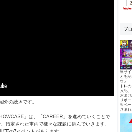
プ
当サイ
とを記
ウォー
トレの
入記、
おまけ
リポー
のご紹介の続きです。
※ペー
含まれ
HOWCASE」は、「CAREER」を進めていくことで
で、指定された車両で様々な課題に挑んでいきます。
」は、以下の7イベントがあります。