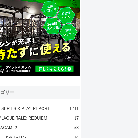
テゴリー
 SERIES X PLAY REPORT
1,111
PLAGUE TALE: REQUIEM
17
AGAMI 2
53
 DUSK FALLS
14