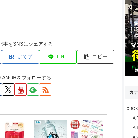
記事をSNSにシェアする
はてブ
LINE
コピー
M KANOHをフォローする
カ
XBOX
A 
AR
AS