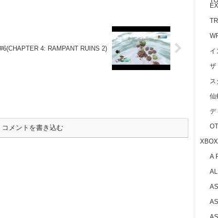
TO
EX
TR
W
(CHAPTER 4: RAMPANT RUINS 2)
イ
ザ
ス
仙
デ
O
コメントを書き込む
XBOX
A 
AL
AS
AS
AS