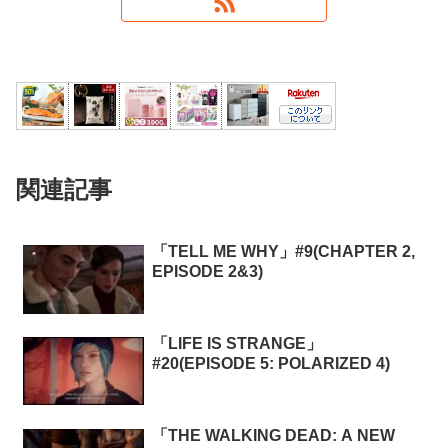
関連記事
「TELL ME WHY」#9(CHAPTER 2,
EPISODE 2&3)
「LIFE IS STRANGE」
#20(EPISODE 5: POLARIZED 4)
「THE WALKING DEAD: A NEW