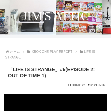
JIM'S ATTIC
ホーム
XBOX ONE PLAY REPORT
LIFE IS
STRANGE
「LIFE IS STRANGE」#5(EPISODE 2:
OUT OF TIME 1)
2016.03.22
2021.05.06