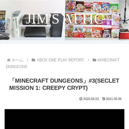
JIM'S ATTIC
ホーム
XBOX ONE PLAY REPORT
MINECRAFT
DUNGEONS
「MINECRAFT DUNGEONS」#3(SECLET
MISSION 1: CREEPY CRYPT)
2020.06.03
2021.05.06