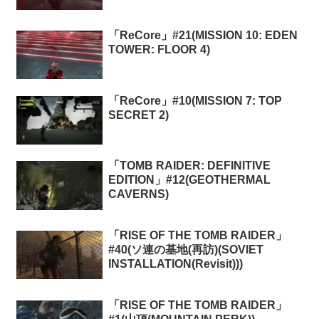
OF THE WITCH)3))
「ReCore」#21(MISSION 10: EDEN
TOWER: FLOOR 4)
「ReCore」#10(MISSION 7: TOP
SECRET 2)
「TOMB RAIDER: DEFINITIVE
EDITION」#12(GEOTHERMAL
CAVERNS)
「RISE OF THE TOMB RAIDER」
#40(ソ連の基地(再訪)(SOVIET
INSTALLATION(Revisit)))
「RISE OF THE TOMB RAIDER」