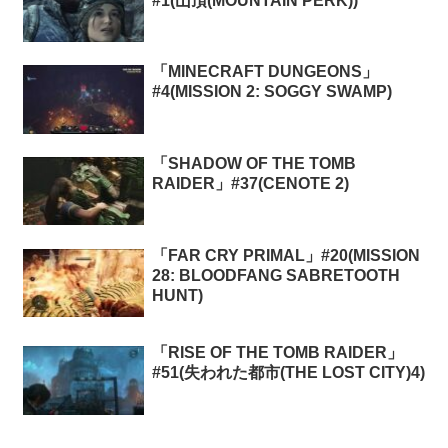
#1(山頂(MOUNTAIN PERK))
「MINECRAFT DUNGEONS」
#4(MISSION 2: SOGGY SWAMP)
「SHADOW OF THE TOMB
RAIDER」#37(CENOTE 2)
「FAR CRY PRIMAL」#20(MISSION
28: BLOODFANG SABRETOOTH
HUNT)
「RISE OF THE TOMB RAIDER」
#51(失われた都市(THE LOST CITY)4)