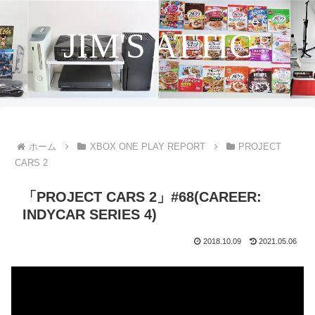
JIM'S ATTIC
ホーム
XBOX ONE PLAY REPORT
PROJECT
CARS 2
「PROJECT CARS 2」#68(CAREER:
INDYCAR SERIES 4)
2018.10.09
2021.05.06