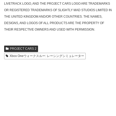
LIVETRACK LOGO, AND THE PROJECT CARS LOGO ARE TRADEMARKS
OR REGISTERED TRADEMARKS OF SLIGHTLY MAD STUDIOS LIMITED IN
THE UNITED KINGDOM AND/OR OTHER COUNTRIES. THE NAMES,
DESIGNS, AND LOGOS OF ALL PRODUCTS ARE THE PROPERTY OF
THEIR RESPECTIVE OWNERS AND USED WITH PERMISSION.
PROJECT CARS 2
Xbox Oneウォークスルー: レーシングシミュレーター