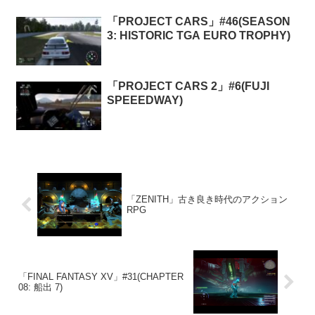
「PROJECT CARS」#46(SEASON
3: HISTORIC TGA EURO TROPHY)
「PROJECT CARS 2」#6(FUJI
SPEEEDWAY)
「ZENITH」古き良き時代のアクション
RPG
「FINAL FANTASY XV」#31(CHAPTER
08: 船出 7)