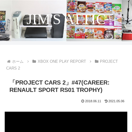
JIM'S ATTIC
ホーム
XBOX ONE PLAY REPORT
PROJECT
CARS 2
「PROJECT CARS 2」#47(CAREER:
RENAULT SPORT RS01 TROPHY)
2018.06.11
2021.05.06