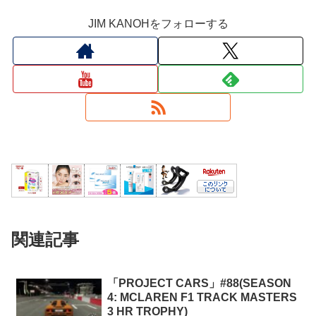
JIM KANOHをフォローする
関連記事
「PROJECT CARS」#88(SEASON
4: MCLAREN F1 TRACK MASTERS
3 HR TROPHY)