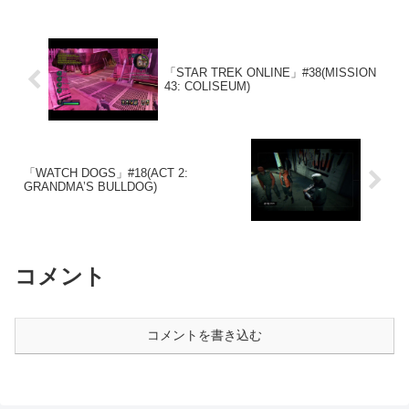
「STAR TREK ONLINE」#38(MISSION
43: COLISEUM)
「WATCH DOGS」#18(ACT 2:
GRANDMA’S BULLDOG)
コメント
コメントを書き込む