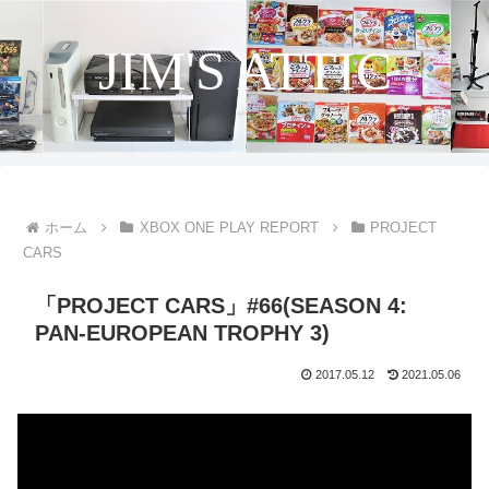
JIM'S ATTIC
ホーム
XBOX ONE PLAY REPORT
PROJECT
CARS
「PROJECT CARS」#66(SEASON 4:
PAN-EUROPEAN TROPHY 3)
2017.05.12
2021.05.06