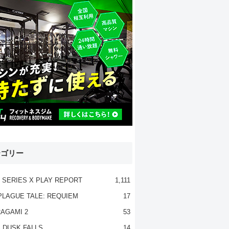
テゴリー
 SERIES X PLAY REPORT
1,111
PLAGUE TALE: REQUIEM
17
AGAMI 2
53
 DUSK FALLS
14