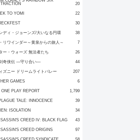
M CLANCY'S RAINBOW SIX
TRACTION
20
EK TO YOMI
22
RECKFEST
30
ンディ・ジョーンズ/大いなる円環
38
・リワインダー～黄泉からの旅人～
7
ター・ウォーズ 無法者たち
26
剣奇侠伝 ―守り合い―
44
ィズニー ドリームライトバレー
207
THER GAMES
6
 ONE PLAY REPORT
1,799
PLAGUE TALE: INNOCENCE
39
IEN: ISOLATION
34
SASSIN'S CREED IV: BLACK FLAG
43
SASSIN'S CREED ORIGINS
97
SASSIN'S CREED SYNDICATE
58