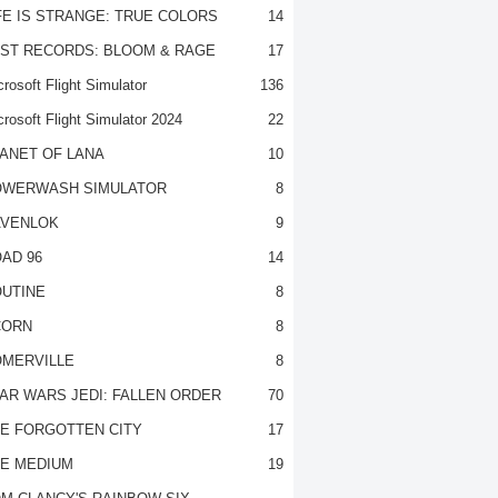
FE IS STRANGE: TRUE COLORS
14
ST RECORDS: BLOOM & RAGE
17
rosoft Flight Simulator
136
crosoft Flight Simulator 2024
22
ANET OF LANA
10
OWERWASH SIMULATOR
8
VENLOK
9
AD 96
14
UTINE
8
CORN
8
MERVILLE
8
AR WARS JEDI: FALLEN ORDER
70
E FORGOTTEN CITY
17
E MEDIUM
19