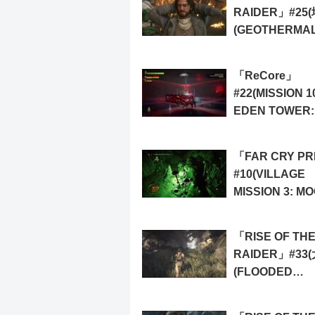
RAIDER」#25
(GEOTHERMA
VALLEY)4)
「ReCore」
#22(MISSION 1
EDEN TOWER:
FLOOR 5)
「FAR CRY PR
#10(VILLAGE
MISSION 3: M
HEART)
「RISE OF TH
RAIDER」#33
(FLOODED
ARCHIVES)3)