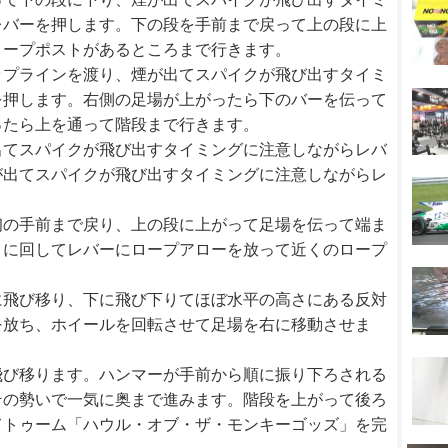
レバーを押します。下の段を手前まで戻って上の段に上
ロープポストがあるところまで行きます。
ップラインを渡り、煙が出てスパイクが飛び出すタイミ
を押します。右側の足場が上がったら下のバーを伝って
ったら上を通って階段まで行きます。
出てスパイクが飛び出すタイミングに注意しながらレバ
が出てスパイクが飛び出すタイミングに注意しながらレ
初の手前まで戻り、上の段に上がって足場を伝って端ま
りに回してレバーにロープアローを放って近くのロープ
に飛び移り、下に飛び下りてほぼ水平の高さにある反対
を放ち、ホイールを回転させて足場を右に移動させま
飛び移ります。ハンマーが手前から順に振り下ろされる
その勢いで一気に奥まで進みます。階段を上がって後ろ
てトゥーム「ハウル・オブ・ザ・モンキーゴッズ」を完