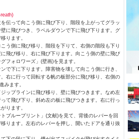
reath)
枝を伝って向こう側に飛び下り、階段を上がってグラッ
で壁に飛びつき、ラペルダウンで下に飛び下ります。グ
び移ります。
向こう側に飛び移り、階段を下りて、右側の階段も下り
壁に飛び移り、右に飛び下ります。向こう側の壁に飛び
グフォロワーズ」(壁画)を見ます。
ウンで下に下ります。障害物を壊して向こう側に行き、
す。右に行って回転する帆の板部分に飛び移り、右側の
度進みます。
てジップラインに飛び移り、壁に飛びつきます。なめ左
行って飛び下り、斜め左の板に飛びつきます。右に行っ
上がります。
トブループリント」(文献)を見て、背後のレバーを回
び移ります。左右のレバーを押し、開いたドアを通り抜
って下の段に下り、煙が出てスパイクが飛び出すタイミ