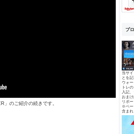
プ
当サイ
とを記
ウォー
トレの
入記、
おまけ
リポー
AIDER」のご紹介の続きです。
※ペー
含まれ