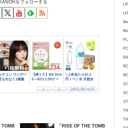
M KANOHをフォローする
LI
LO
Mic
Mi
PL
P
RA
RO
RO
S
SO
ST
TH
TH
E TOMB
「RISE OF THE TOMB