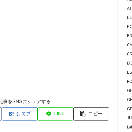
AT
BE
BO
BR
CA
CR
D
ES
FO
GE
GH
記事をSNSにシェアする
GR
はてブ
LINE
コピー
JU
La