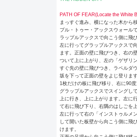
PATH OF FEAR(Locate the White B
まっすぐ進み、横になった木から
プル・トゥー・アックスウォール
ラップルアックスで向こう側に飛
左に行ってグラップルアックスで
ます。正面の壁に飛びつき、右の
ついて上に上がり、左の「ゲザリン
すぐ先の壁に飛びつき、ラペルダ
坂を下って正面の壁をよじ登りま
1枚だけの板に飛び移り、右に90
グラップルアックスでスイングし
上に行き、上に上がります。左に
て右に飛び下り、右隅のはしごを
左に行って右の「インストゥルメン
して開いた板壁から向こう側に飛
けます。
正面の足場から向こう側に飛び移