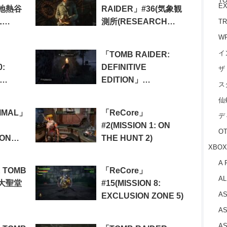
TO
EX
(地熱谷
RAIDER」#36(気象観
L
測所(RESEARCH
TR
BASE))
W
イ
「TOMB RAIDER:
0:
DEFINITIVE
ザ
EDITION」
ス
#18(RESEARCH
仙
BASE)
IMAL」
「ReCore」
デ
#2(MISSION 1: ON
O
OON
THE HUNT 2)
XBOX
A 
E TOMB
「ReCore」
AL
(大聖堂
#15(MISSION 8:
AS
EXCLUSION ZONE 5)
AS
AS