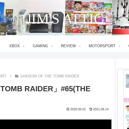
JIM'S ATTIC
XBOX
GAMING
REVIEW
MOTORSPORT
ORT
SHADOW OF THE TOMB RAIDER
TOMB RAIDER」#65(THE
2020.05.01
2021.06.14