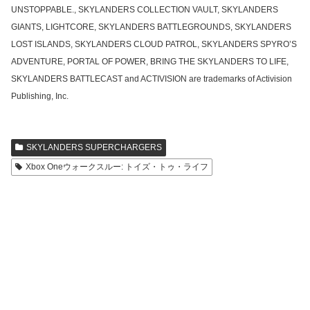
UNSTOPPABLE., SKYLANDERS COLLECTION VAULT, SKYLANDERS
GIANTS, LIGHTCORE, SKYLANDERS BATTLEGROUNDS, SKYLANDERS
LOST ISLANDS, SKYLANDERS CLOUD PATROL, SKYLANDERS SPYRO’S
ADVENTURE, PORTAL OF POWER, BRING THE SKYLANDERS TO LIFE,
SKYLANDERS BATTLECAST and ACTIVISION are trademarks of Activision
Publishing, Inc.
SKYLANDERS SUPERCHARGERS
Xbox Oneウォークスルー: トイズ・トゥ・ライフ