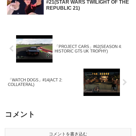
#21(STAR WARS TWILIGHT OF THE
REPUBLIC 21)
「PROJECT CARS」#62(SEASON 4:
HISTORIC GT5 UK TROPHY)
「WATCH DOGS」#14(ACT 2:
COLLATERAL)
コメント
コメントを書き込む