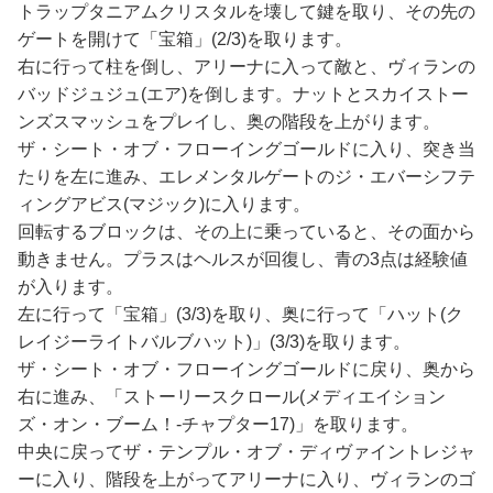
トラップタニアムクリスタルを壊して鍵を取り、その先の
ゲートを開けて「宝箱」(2/3)を取ります。
右に行って柱を倒し、アリーナに入って敵と、ヴィランの
バッドジュジュ(エア)を倒します。ナットとスカイストー
ンズスマッシュをプレイし、奥の階段を上がります。
ザ・シート・オブ・フローイングゴールドに入り、突き当
たりを左に進み、エレメンタルゲートのジ・エバーシフテ
ィングアビス(マジック)に入ります。
回転するブロックは、その上に乗っていると、その面から
動きません。プラスはヘルスが回復し、青の3点は経験値
が入ります。
左に行って「宝箱」(3/3)を取り、奥に行って「ハット(ク
レイジーライトバルブハット)」(3/3)を取ります。
ザ・シート・オブ・フローイングゴールドに戻り、奥から
右に進み、「ストーリースクロール(メディエイション
ズ・オン・ブーム！-チャプター17)」を取ります。
中央に戻ってザ・テンプル・オブ・ディヴァイントレジャ
ーに入り、階段を上がってアリーナに入り、ヴィランのゴ