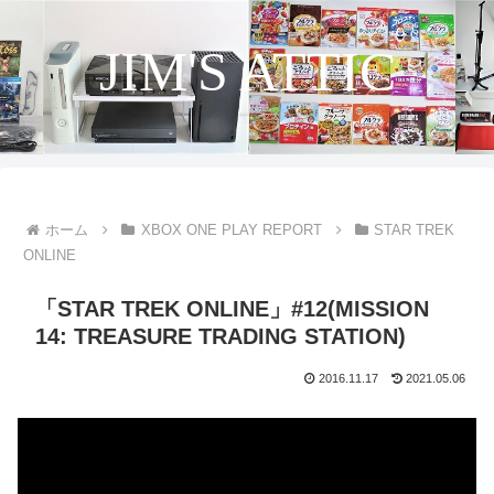
JIM'S ATTIC
ホーム
XBOX ONE PLAY REPORT
STAR TREK
ONLINE
「STAR TREK ONLINE」#12(MISSION
14: TREASURE TRADING STATION)
2016.11.17
2021.05.06