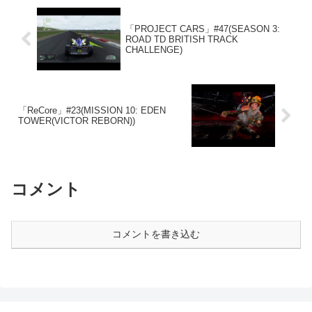
「PROJECT CARS」#47(SEASON 3:
ROAD TD BRITISH TRACK
CHALLENGE)
「ReCore」#23(MISSION 10: EDEN
TOWER(VICTOR REBORN))
コメント
コメントを書き込む