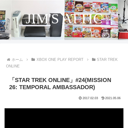
JIM'S ATTIC
ホーム
XBOX ONE PLAY REPORT
STAR TREK
ONLINE
「STAR TREK ONLINE」#24(MISSION
26: TEMPORAL AMBASSADOR)
2017.02.03
2021.05.06