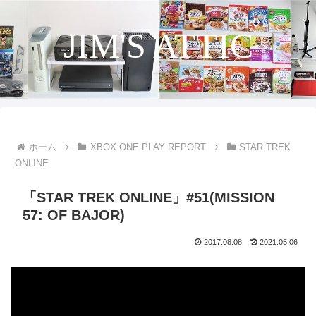
JIM'S ATTIC
ホーム
XBOX ONE PLAY REPORT
STAR TREK
ONLINE
「STAR TREK ONLINE」#51(MISSION
57: OF BAJOR)
2017.08.08
2021.05.06