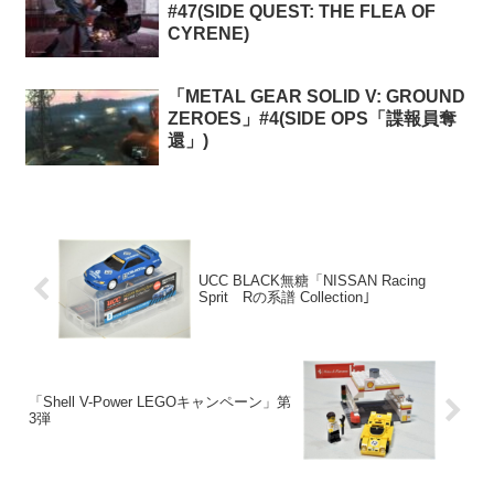
#47(SIDE QUEST: THE FLEA OF
CYRENE)
「METAL GEAR SOLID V: GROUND
ZEROES」#4(SIDE OPS「諜報員奪
還」)
UCC BLACK無糖「NISSAN Racing
Sprit Rの系譜 Collection｣
「Shell V-Power LEGOキャンペーン」第
3弾