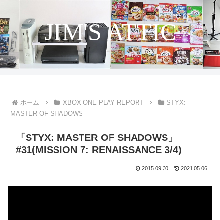
JIM'S ATTIC
ホーム
XBOX ONE PLAY REPORT
STYX:
MASTER OF SHADOWS
「STYX: MASTER OF SHADOWS」
#31(MISSION 7: RENAISSANCE 3/4)
2015.09.30
2021.05.06