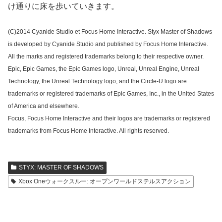
け通りに床を歩いていきます。
(C)2014 Cyanide Studio et Focus Home Interactive. Styx Master of Shadows
is developed by Cyanide Studio and published by Focus Home Interactive.
All the marks and registered trademarks belong to their respective owner.
Epic, Epic Games, the Epic Games logo, Unreal, Unreal Engine, Unreal
Technology, the Unreal Technology logo, and the Circle-U logo are
trademarks or registered trademarks of Epic Games, Inc., in the United States
of America and elsewhere.
Focus, Focus Home Interactive and their logos are trademarks or registered
trademarks from Focus Home Interactive. All rights reserved.
STYX: MASTER OF SHADOWS
Xbox Oneウォークスルー: オープンワールドステルスアクション