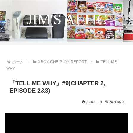
JIM'S ATTIC
ホーム
XBOX ONE PLAY REPORT
TELL ME
WHY
「TELL ME WHY」#9(CHAPTER 2,
EPISODE 2&3)
2020.10.14
2021.05.06