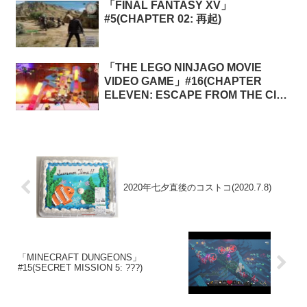
「FINAL FANTASY XV」
#5(CHAPTER 02: 再起)
「THE LEGO NINJAGO MOVIE
VIDEO GAME」#16(CHAPTER
ELEVEN: ESCAPE FROM THE CITY
OF GENERALS)
2020年七夕直後のコストコ(2020.7.8)
「MINECRAFT DUNGEONS」
#15(SECRET MISSION 5: ???)