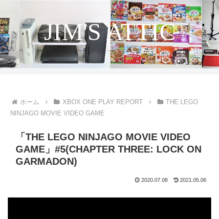
JIM'S ATTIC
ホーム
XBOX ONE PLAY REPORT
THE LEGO
NINJAGO MOVIE VIDEO GAME
「THE LEGO NINJAGO MOVIE VIDEO
GAME」#5(CHAPTER THREE: LOCK ON
GARMADON)
2020.07.08
2021.05.06