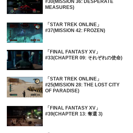
#30(MISSION 36: DESPERATE
MEASURES)
「STAR TREK ONLINE」
#37(MISSION 42: FROZEN)
「FINAL FANTASY XV」
#33(CHAPTER 09: それぞれの使命)
「STAR TREK ONLINE」
#25(MISSION 28: THE LOST CITY
OF PARADISE)
「FINAL FANTASY XV」
#39(CHAPTER 13: 奪還 3)