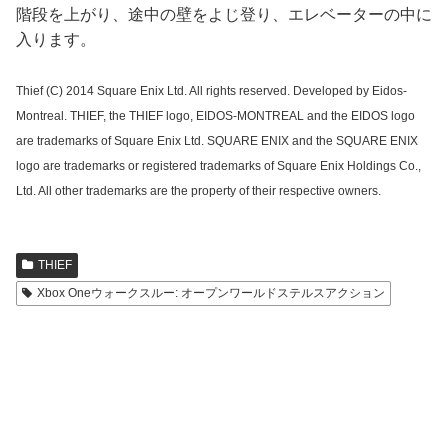
階段を上がり、途中の壁をよじ登り、エレベーターの中に
入ります。
Thief (C) 2014 Square Enix Ltd. All rights reserved. Developed by Eidos-
Montreal. THIEF, the THIEF logo, EIDOS-MONTREAL and the EIDOS logo
are trademarks of Square Enix Ltd. SQUARE ENIX and the SQUARE ENIX
logo are trademarks or registered trademarks of Square Enix Holdings Co.,
Ltd. All other trademarks are the property of their respective owners.
THIEF
Xbox Oneウォークスルー: オープンワールドステルスアクション