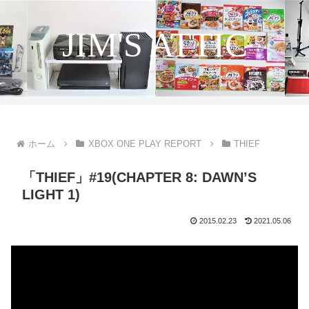
JIM'S ATTIC
ホーム
XBOX ONE PLAY REPORT
THIEF
「THIEF」#19(CHAPTER 8: DAWN’S
LIGHT 1)
2015.02.23
2021.05.06