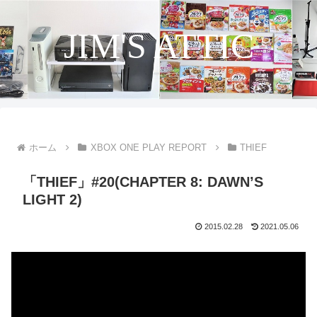
JIM'S ATTIC
ホーム
XBOX ONE PLAY REPORT
THIEF
「THIEF」#20(CHAPTER 8: DAWN’S
LIGHT 2)
2015.02.28
2021.05.06