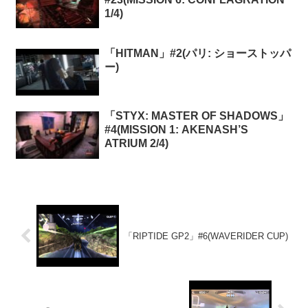
1/4)
「HITMAN」#2(パリ: ショーストッパ
ー)
「STYX: MASTER OF SHADOWS」
#4(MISSION 1: AKENASH’S
ATRIUM 2/4)
「RIPTIDE GP2」#6(WAVERIDER CUP)