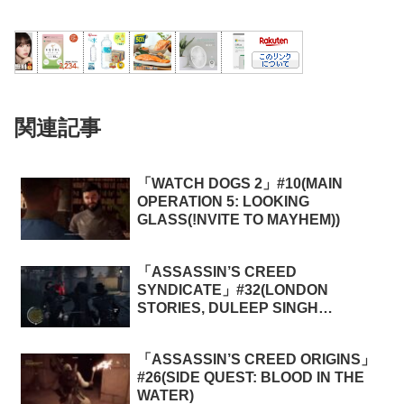
関連記事
「WATCH DOGS 2」#10(MAIN
OPERATION 5: LOOKING
GLASS(!NVITE TO MAYHEM))
「ASSASSIN’S CREED
SYNDICATE」#32(LONDON
STORIES, DULEEP SINGH
MEMORIES 10: THE FINAL
SHOWDOWN)
「ASSASSIN’S CREED ORIGINS」
#26(SIDE QUEST: BLOOD IN THE
WATER)