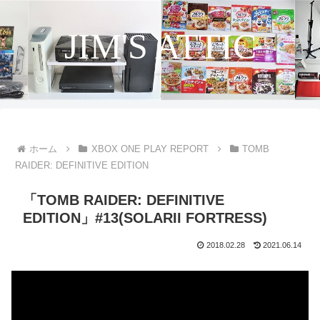
JIM'S ATTIC
ホーム
XBOX ONE PLAY REPORT
TOMB
RAIDER: DEFINITIVE EDITION
「TOMB RAIDER: DEFINITIVE
EDITION」#13(SOLARII FORTRESS)
2018.02.28
2021.06.14