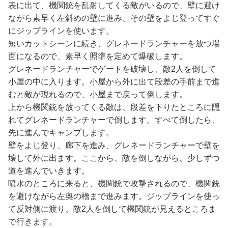
表に出て、機関銃を乱射してくる敵がいるので、壁に避け
ながら素早く左斜めの壁に進み、その壁をよじ登ってすぐ
にジップラインを使います。
短いカットシーンに続き、グレネードランチャーを放つ場
面になるので、素早く照準を定めて爆破します。
グレネードランチャーでゲートを破壊し、敵2人を倒して
小屋の中に入ります。小屋から外に出て段差の手前まで進
むと敵が現れるので、小屋まで戻って倒します。
上から機関銃を放ってくる敵は、段差を下りたところに隠
れてグレネードランチャーで倒します。すべて倒したら、
先に進んでキャンプします。
壁をよじ登り、廊下を進み、グレネードランチャーで壁を
壊して外に出ます。ここから、敵を倒しながら、少しずつ
道を進んでいきます。
噴水のところに来ると、機関銃で攻撃されるので、機関銃
を避けながら左奥の櫓まで進みます。ジップラインを使っ
て反対側に渡り、敵2人を倒して機関銃が見えるところま
で行きます。