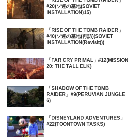
「RISE OF THE TOMB RAIDER」
#20(ソ連の基地(SOVIET
INSTALLATION)15)
「RISE OF THE TOMB RAIDER」
#40(ソ連の基地(再訪)(SOVIET
INSTALLATION(Revisit)))
「FAR CRY PRIMAL」#12(MISSION
20: THE TALL ELK)
「SHADOW OF THE TOMB
RAIDER」#9(PERUVIAN JUNGLE
6)
「DISNEYLAND ADVENTURES」
#22(TOONTOWN TASKS)