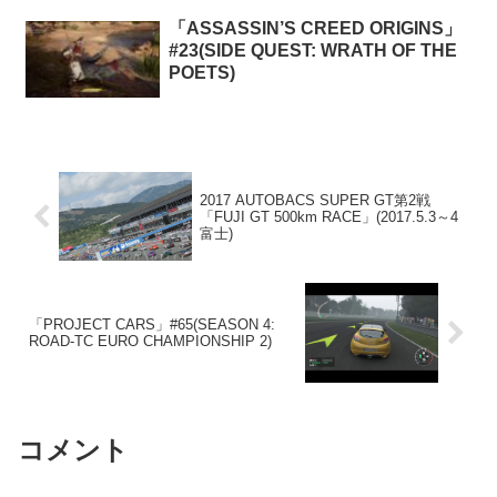
「ASSASSIN’S CREED ORIGINS」
#23(SIDE QUEST: WRATH OF THE
POETS)
2017 AUTOBACS SUPER GT第2戦
「FUJI GT 500km RACE」(2017.5.3～4
富士)
「PROJECT CARS」#65(SEASON 4:
ROAD-TC EURO CHAMPIONSHIP 2)
コメント