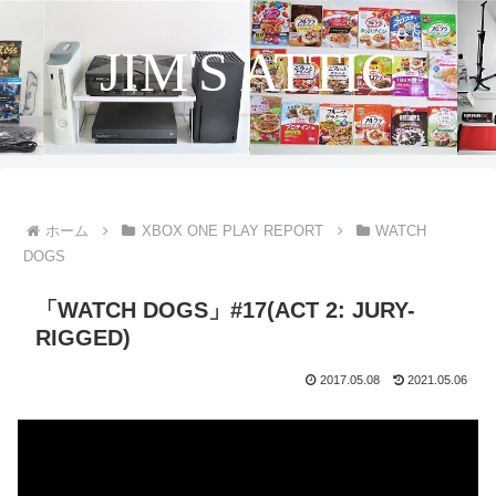
JIM'S ATTIC
ホーム
XBOX ONE PLAY REPORT
WATCH
DOGS
「WATCH DOGS」#17(ACT 2: JURY-
RIGGED)
2017.05.08
2021.05.06