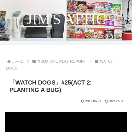
JIM'S ATTIC
ホーム
XBOX ONE PLAY REPORT
WATCH
DOGS
「WATCH DOGS」#25(ACT 2:
PLANTING A BUG)
2017.06.23
2021.05.06