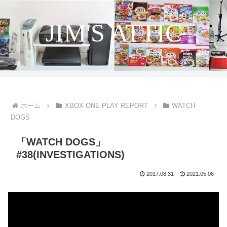
JIM'S ATTIC
ホーム
XBOX ONE PLAY REPORT
WATCH
DOGS
「WATCH DOGS」
#38(INVESTIGATIONS)
2017.08.31
2021.05.06