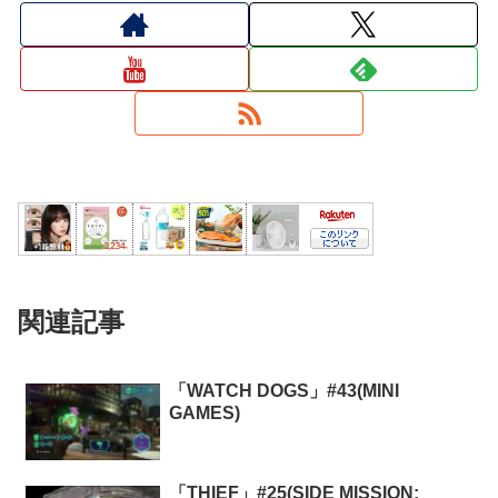
関連記事
「WATCH DOGS」#43(MINI
GAMES)
「THIEF」#25(SIDE MISSION: