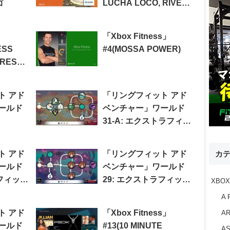
ゴ
LUCHA LOCO, RIVER
CRUNCH)
「Xbox Fitness」
ESS
#4(MOSSA POWER)
OREST
R-
ト アド
「リングフィット アド
ールド
ベンチャー」ワールド
31-A: エクストラフィッ
トネスLv.204
ト アド
「リングフィット アド
カ
ールド
ベンチャー」ワールド
ラフィット
29: エクストラフィット
XBOX
ネスLv.195
A 
ト アド
「Xbox Fitness」
AR
ールド
#13(10 MINUTE
AS