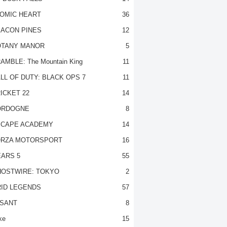
OMIC HEART
36
ACON PINES
12
TANY MANOR
5
AMBLE: The Mountain King
11
LL OF DUTY: BLACK OPS 7
11
ICKET 22
14
ORDOGNE
8
CAPE ACADEMY
14
RZA MOTORSPORT
16
ARS 5
55
OSTWIRE: TOKYO
2
ID LEGENDS
57
SANT
8
ke
15