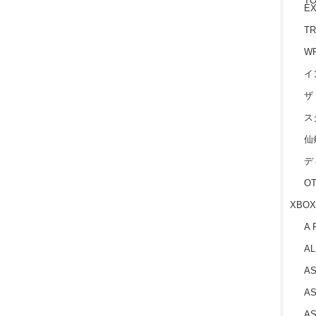
TO
EX
TR
W
イ
ザ
ス
仙
デ
O
XBOX
A 
AL
AS
AS
AS