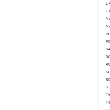
LI
LO
Mic
Mi
PL
P
RA
RO
RO
S
SO
ST
TH
TH