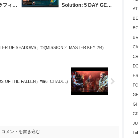
トラフィッ
Solution: 5 DAY GET
AT
FIT MIX)
BE
BO
BR
CA
ER OF SHADOWS」#8(MISSION 2: MASTER KEY 2/4)
CR
D
ES
 OF THE FALLEN」#8(6: CITADEL)
FO
GE
GH
GR
JU
コメントを書き込む
La