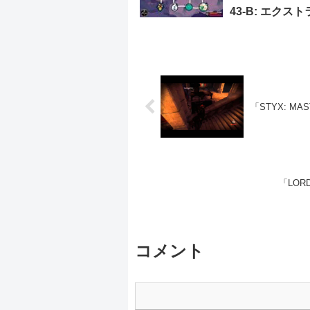
43-B: エクス
トネスLv.263
「STYX: MAST
「LORDS
コメント