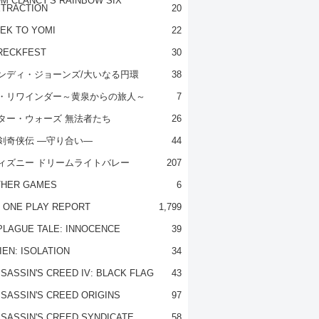
M CLANCY'S RAINBOW SIX
TRACTION
20
EK TO YOMI
22
RECKFEST
30
ンディ・ジョーンズ/大いなる円環
38
・リワインダー～黄泉からの旅人～
7
ター・ウォーズ 無法者たち
26
剣奇侠伝 ―守り合い―
44
ィズニー ドリームライトバレー
207
THER GAMES
6
 ONE PLAY REPORT
1,799
PLAGUE TALE: INNOCENCE
39
IEN: ISOLATION
34
SASSIN'S CREED IV: BLACK FLAG
43
SASSIN'S CREED ORIGINS
97
SASSIN'S CREED SYNDICATE
58