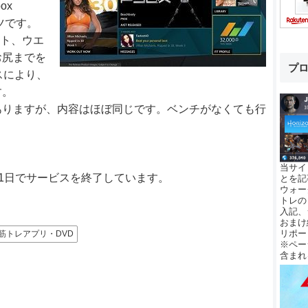
ox
ンツです。
ット、ウエ
お尻までを
プ
スにより、
す。
t 2」がありますが、内容はほぼ同じです。ベンチがなくても行
当サイ
7年7月1日でサービスを終了しています。
とを記
ウォー
トレの
入記、
おまけ
リポー
筋トレアプリ・DVD
※ペー
含まれ