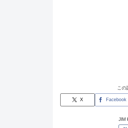
この
X
Facebook
JI