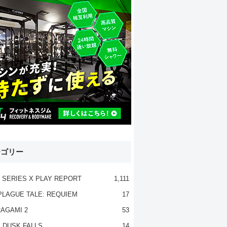
テゴリー
 SERIES X PLAY REPORT
1,111
PLAGUE TALE: REQUIEM
17
AGAMI 2
53
 DUSK FALLS
14