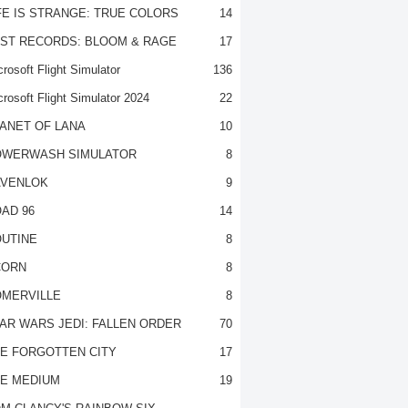
FE IS STRANGE: TRUE COLORS
14
ST RECORDS: BLOOM & RAGE
17
rosoft Flight Simulator
136
crosoft Flight Simulator 2024
22
ANET OF LANA
10
OWERWASH SIMULATOR
8
VENLOK
9
AD 96
14
UTINE
8
CORN
8
MERVILLE
8
AR WARS JEDI: FALLEN ORDER
70
E FORGOTTEN CITY
17
E MEDIUM
19