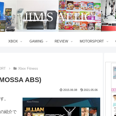
JIM'S ATTIC
XBOX
GAMING
REVIEW
MOTORSPORT
ORT
Xbox Fitness
(MOSSA ABS)
2015.06.08
2021.05.06
です。
」の紹介で