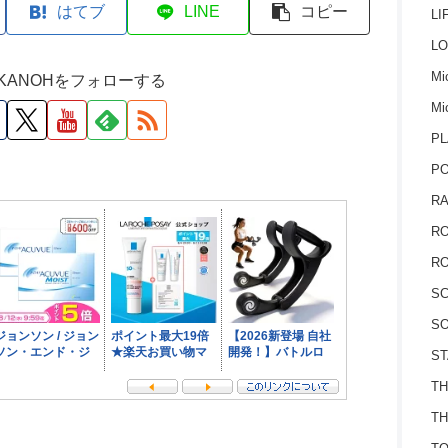
はてブ
LINE
コピー
LI
LO
Mic
M KANOHをフォローする
Mi
PL
P
RA
RO
RO
S
SO
ST
TH
TH