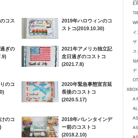
TO
EX
TR
日のコス
2019年ハロウィンのコ
W
ストコ(2019.10.30)
イ
ザ
日過ぎの
2021年アメリカ独立記
ス
.9)
念日過ぎのコストコ
仙
(2021.7.8)
デ
O
わりのコ
2020年緊急事態宣言延
XBOX
0)
長後のコストコ
A 
(2020.5.17)
AL
AS
明けのコ
2018年バレンタインデ
)
ー前のコストコ
AS
(2018.2.10)
AS