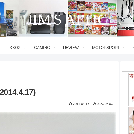
JIM'S ATTIC
XBOX
GAMING
REVIEW
MOTORSPORT
14.4.17)
2014.04.17
2023.06.03