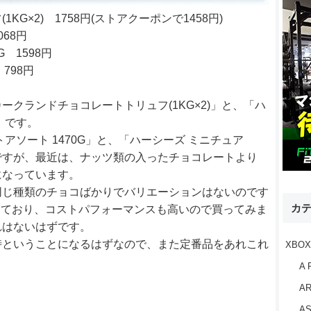
G×2) 1758円(ストアクーポンで1458円)
68円
 1598円
798円
クランドチョコレートトリュフ(1KG×2)」と、「ハ
」です。
アソート 1470G」と、「ハーシーズ ミニチュア
のですが、最近は、ナッツ類の入ったチョコレートより
になっています。
同じ種類のチョコばかりでバリエーションはないのです
カ
しており、コストパフォーマンスも高いので買ってみま
れはないはずです。
時ということになるはずなので、また定番品をあれこれ
XBOX
A 
AR
AS