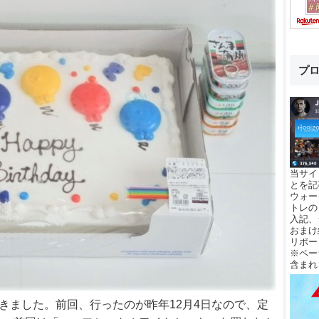
プ
当サイ
とを記
ウォー
トレの
入記、
おまけ
リポー
※ペー
含まれ
てきました。前回、行ったのが昨年12月4日なので、定