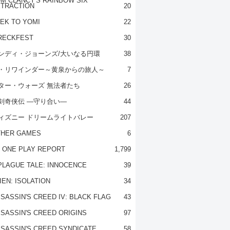
M CLANCY'S RAINBOW SIX
TRACTION
20
EK TO YOMI
22
RECKFEST
30
ンディ・ジョーンズ/大いなる円環
38
・リワインダー～黄泉からの旅人～
7
ター・ウォーズ 無法者たち
26
剣奇侠伝 ―守り合い―
44
ィズニー ドリームライトバレー
207
THER GAMES
6
 ONE PLAY REPORT
1,799
PLAGUE TALE: INNOCENCE
39
IEN: ISOLATION
34
SASSIN'S CREED IV: BLACK FLAG
43
SASSIN'S CREED ORIGINS
97
SASSIN'S CREED SYNDICATE
58