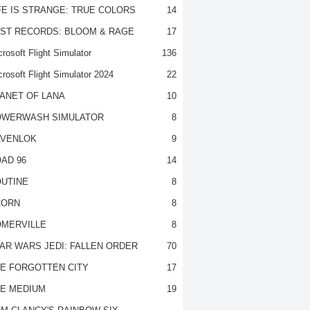
FE IS STRANGE: TRUE COLORS
14
ST RECORDS: BLOOM & RAGE
17
rosoft Flight Simulator
136
crosoft Flight Simulator 2024
22
ANET OF LANA
10
OWERWASH SIMULATOR
8
VENLOK
9
AD 96
14
UTINE
8
CORN
8
MERVILLE
8
AR WARS JEDI: FALLEN ORDER
70
E FORGOTTEN CITY
17
E MEDIUM
19