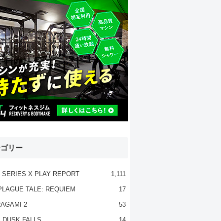
テゴリー
 SERIES X PLAY REPORT
1,111
PLAGUE TALE: REQUIEM
17
AGAMI 2
53
 DUSK FALLS
14