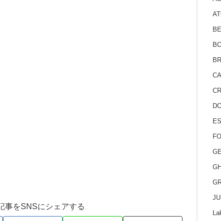
AT
BE
BO
BR
CA
CR
D
ES
FO
GE
GH
GR
JU
記事をSNSにシェアする
La