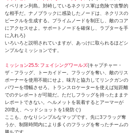
イペリオン列島。対峙しているネクリス軍は危険で攻撃的
な相手だ。ナノブラックに感染したノードは、ネクリスの
ビークルを生成する。プライムノードを制圧し、敵のコア
にアクセスせよ。サポートノードを確保し、ラプターを手
に入れろ)
いろいろと説明されていますが、あっけに取られるほどシ
ンプルなミッションです。
ミッション25.5: フェイシングワールズ
(キャプチャー・
ザ・フラッグ、トーカイドー。フラッグを奪い、敵のリス
ポーナーを使用不能にせよ。味方と協力してリンクガンの
パワーを増幅させろ。トランスロケーターを使えば短距離
でのテレポートが可能だ。ただしフラッグを持ったままテ
レポートできない。ヘルメットを装着するとアーマーが
20増え、ヘッドショットを1発防ぐ)
ここも、かなりシンプルなマップです。先に3フラッグ奪
うか、制限時間内により多くのフラッグを奪ったチームの
勝ちです。