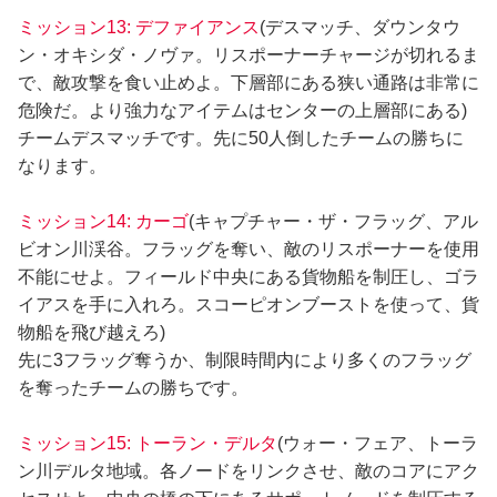
ミッション13: デファイアンス
(デスマッチ、ダウンタウ
ン・オキシダ・ノヴァ。リスポーナーチャージが切れるま
で、敵攻撃を食い止めよ。下層部にある狭い通路は非常に
危険だ。より強力なアイテムはセンターの上層部にある)
チームデスマッチです。先に50人倒したチームの勝ちに
なります。
ミッション14: カーゴ
(キャプチャー・ザ・フラッグ、アル
ビオン川渓谷。フラッグを奪い、敵のリスポーナーを使用
不能にせよ。フィールド中央にある貨物船を制圧し、ゴラ
イアスを手に入れろ。スコーピオンブーストを使って、貨
物船を飛び越えろ)
先に3フラッグ奪うか、制限時間内により多くのフラッグ
を奪ったチームの勝ちです。
ミッション15: トーラン・デルタ
(ウォー・フェア、トーラ
ン川デルタ地域。各ノードをリンクさせ、敵のコアにアク