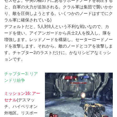
セスせよ。中央の橋の下にあるサポートノードを制圧する
と、自軍の火力が追加される。クラル軍は集団で襲いかか
り、敵を圧倒しようとする。いくつかのノードはすでにク
ラル軍に確保されている)
デフォルトだと、5人対8人という不利な戦いなので、カ
ードを使い、アイアンガードから兵士2人を投入し、隊を
増強します。レッドノードを構築し、セーターロードノー
ドを攻撃します。それから、敵のノードとコアを攻撃しま
す。チャプター2のラストだけに、かなりシビアなミッシ
ョンです。
チャプター3: リア
ンドリ紛争
ミッション16: アー
セナル
(デスマッ
チ、ハイペリオン
外地区。リスポー