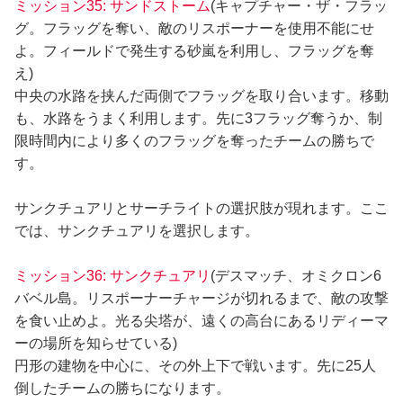
ミッション35: サンドストーム
(キャプチャー・ザ・フラッ
グ。フラッグを奪い、敵のリスポーナーを使用不能にせ
よ。フィールドで発生する砂嵐を利用し、フラッグを奪
え)
中央の水路を挟んだ両側でフラッグを取り合います。移動
も、水路をうまく利用します。先に3フラッグ奪うか、制
限時間内により多くのフラッグを奪ったチームの勝ちで
す。
サンクチュアリとサーチライトの選択肢が現れます。ここ
では、サンクチュアリを選択します。
ミッション36: サンクチュアリ
(デスマッチ、オミクロン6
バベル島。リスポーナーチャージが切れるまで、敵の攻撃
を食い止めよ。光る尖塔が、遠くの高台にあるリディーマ
ーの場所を知らせている)
円形の建物を中心に、その外上下で戦います。先に25人
倒したチームの勝ちになります。