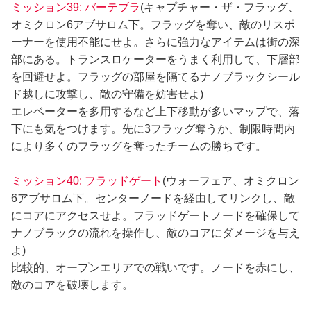
ミッション39: バーテブラ
(キャプチャー・ザ・フラッグ、
オミクロン6アブサロム下。フラッグを奪い、敵のリスポ
ーナーを使用不能にせよ。さらに強力なアイテムは街の深
部にある。トランスロケーターをうまく利用して、下層部
を回避せよ。フラッグの部屋を隔てるナノブラックシール
ド越しに攻撃し、敵の守備を妨害せよ)
エレベーターを多用するなど上下移動が多いマップで、落
下にも気をつけます。先に3フラッグ奪うか、制限時間内
により多くのフラッグを奪ったチームの勝ちです。
ミッション40: フラッドゲート
(ウォーフェア、オミクロン
6アブサロム下。センターノードを経由してリンクし、敵
にコアにアクセスせよ。フラッドゲートノードを確保して
ナノブラックの流れを操作し、敵のコアにダメージを与え
よ)
比較的、オープンエリアでの戦いです。ノードを赤にし、
敵のコアを破壊します。