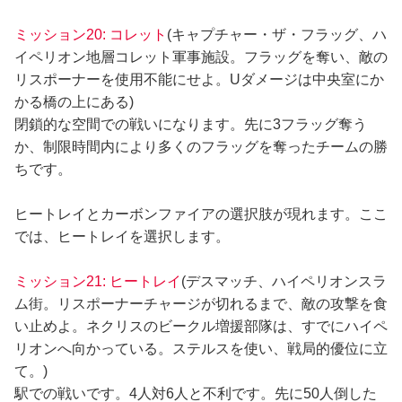
ミッション20: コレット
(キャプチャー・ザ・フラッグ、ハ
イペリオン地層コレット軍事施設。フラッグを奪い、敵の
リスポーナーを使用不能にせよ。Uダメージは中央室にか
かる橋の上にある)
閉鎖的な空間での戦いになります。先に3フラッグ奪う
か、制限時間内により多くのフラッグを奪ったチームの勝
ちです。
ヒートレイとカーボンファイアの選択肢が現れます。ここ
では、ヒートレイを選択します。
ミッション21: ヒートレイ
(デスマッチ、ハイペリオンスラ
ム街。リスポーナーチャージが切れるまで、敵の攻撃を食
い止めよ。ネクリスのビークル増援部隊は、すでにハイペ
リオンへ向かっている。ステルスを使い、戦局的優位に立
て。)
駅での戦いです。4人対6人と不利です。先に50人倒した