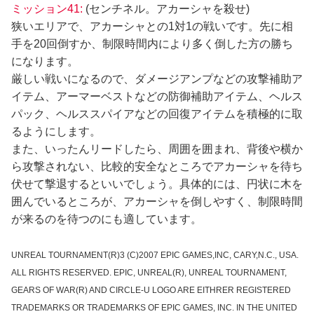
ミッション41:
(センチネル。アカーシャを殺せ)
狭いエリアで、アカーシャとの1対1の戦いです。先に相
手を20回倒すか、制限時間内により多く倒した方の勝ち
になります。
厳しい戦いになるので、ダメージアンプなどの攻撃補助ア
イテム、アーマーベストなどの防御補助アイテム、ヘルス
パック、ヘルススパイアなどの回復アイテムを積極的に取
るようにします。
また、いったんリードしたら、周囲を囲まれ、背後や横か
ら攻撃されない、比較的安全なところでアカーシャを待ち
伏せて撃退するといいでしょう。具体的には、円状に木を
囲んでいるところが、アカーシャを倒しやすく、制限時間
が来るのを待つのにも適しています。
UNREAL TOURNAMENT(R)3 (C)2007 EPIC GAMES,INC, CARY,N.C., USA.
ALL RIGHTS RESERVED. EPIC, UNREAL(R), UNREAL TOURNAMENT,
GEARS OF WAR(R) AND CIRCLE-U LOGO ARE EITHRER REGISTERED
TRADEMARKS OR TRADEMARKS OF EPIC GAMES, INC. IN THE UNITED