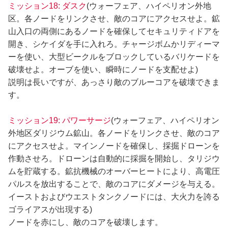
ミッション18: ダスク
(ウォーフェア、ハイペリオン外地
区。各ノードをリンクさせ、敵のコアにアクセスせよ。鉱
山入口の両側にあるノードを確保してセキュリティドアを
開き、シケイダを手に入れろ。チャージボムかリディーマ
ーを使い、大型ビークルをブロックしているバリケードを
破壊せよ。オーブを使い、瞬時にノードを支配せよ)
説明は長いですが、あっさり敵のブルーコアを破壊できま
す。
ミッション19: パワーサージ
(ウォーフェア、ハイペリオン
外地区ダリジウム鉱山。各ノードをリンクさせ、敵のコア
にアクセスせよ。マインノードを確保し、採掘ドローンを
作動させろ。ドローンは自動的に採掘を開始し、タリジウ
ムを貯蔵する。鉱抗機械のオーバーヒートにより、高電圧
パルスを放出することで、敵のコアにダメージを与える。
イーストおよびウエストタンクノードには、大火力を誇る
ゴライアスが出現する)
ノードを赤にし、敵のコアを破壊します。