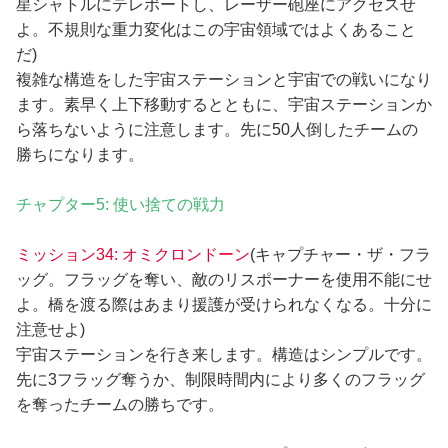
星シャトルにテレポートし、レーザー砲座にアクセスせ
よ。不規則な重力変化はこの宇宙領域ではよくあること
だ)
複雑な構造をした宇宙ステーションと宇宙での戦いになり
ます。素早く上下移動するとともに、宇宙ステーションか
ら落ちないように注意します。先に50人倒したチームの
勝ちになります。
チャプター5: 使い捨ての戦力
ミッション34: オミクロンドーン
(キャプチャー・ザ・フラ
ッグ。フラッグを奪い、敵のリスポーナーを使用不能にせ
よ。橋を渡る際はあまり援護が受けられなくなる。十分に
注意せよ)
宇宙ステーションを行き来します。構造はシンプルです。
先に3フラッグ奪うか、制限時間内により多くのフラッグ
を奪ったチームの勝ちです。