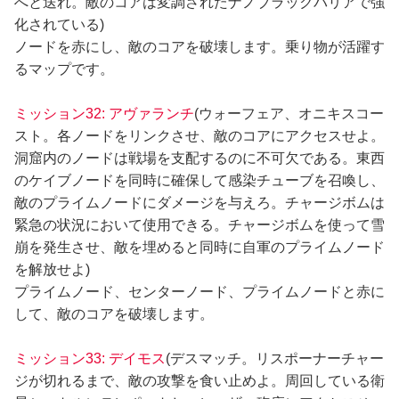
へと送れ。敵のコアは変調されたナノブラックバリアで強
化されている)
ノードを赤にし、敵のコアを破壊します。乗り物が活躍す
るマップです。
ミッション32: アヴァランチ
(ウォーフェア、オニキスコー
スト。各ノードをリンクさせ、敵のコアにアクセスせよ。
洞窟内のノードは戦場を支配するのに不可欠である。東西
のケイブノードを同時に確保して感染チューブを召喚し、
敵のプライムノードにダメージを与えろ。チャージボムは
緊急の状況において使用できる。チャージボムを使って雪
崩を発生させ、敵を埋めると同時に自軍のプライムノード
を解放せよ)
プライムノード、センターノード、プライムノードと赤に
して、敵のコアを破壊します。
ミッション33: デイモス
(デスマッチ。リスポーナーチャー
ジが切れるまで、敵の攻撃を食い止めよ。周回している衛