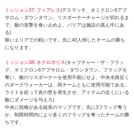
ミッション37: フィアレス
(デスマッチ、オミクロン6アブ
サロム・ダウンタウン。リスポーナーチャージが切れるま
で、敵の攻撃を食い止めよ。バリアは施設の真ん中にあ
る)
狭いエリアでの戦いです。先に40人倒したチームの勝ち
になります。
ミッション38: ネクロポリス
(キャプチャー・ザ・フラッ
グ、オミクロン6アブサロム・ダウンタウン。フラッグを
奪い、敵のリスポーナーを使用不能にせよ。中央水路近く
のダークウォーカーは、両チームともに使用可能である。
ライトを絞って炎の壁を発生させ、アイテムの近くにいる
敵にダメージを与えろ)
中央に陸橋がある縦長のマップです。先に3フラッグ奪う
か、制限時間内により多くのフラッグを奪ったチームの勝
ちです。