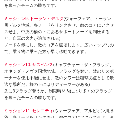
を奪ったチームの勝ちです。
ミッション9: トーラン・デルタ
(ウォーフェア、トーラン
川デルタ地域。各ノードをリンクさせ、敵のコアにアクセ
スせよ。中央の橋の下にあるサポートノードを制圧する
と、自軍の火力が追加される)
ノードを赤にし、敵のコアを破壊します。広いマップなの
で、乗り物に乗った方が早く移動できます。
ミッション10: サスペンス
(キャプチャー・ザ・フラッグ、
オキシダ・ノヴァ国境地域。フラッグを奪い、敵のリスポ
ーナーを使用不能にせよ。敵のタワーは狙撃拠点として最
適な場所だ。橋の下にはリディーマーがある)
先に3フラッグ奪うか、制限時間内により多くのフラッグ
を奪ったチームの勝ちです。
ミッション11: セレニティ
(ウォーフェア、アルビオン川渓
谷。各ノードをリンクさせ、敵のコアにアクセスせよ。タ