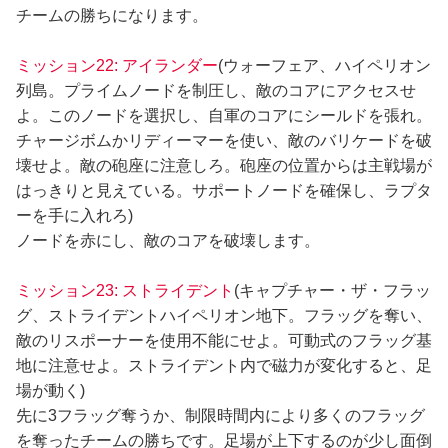
チームの勝ちになります。
ミッション22: アイランダー
(ウォーフェア、ハイペリオン
列島。プライムノードを制圧し、敵のコアにアクセスせ
よ。このノードを選択し、自軍のコアにシールドを張れ。
チャージボムかリディーマーを使い、敵のバリケードを破
壊せよ。敵の砲座に注意しろ。砲座の位置からは主戦場が
はっきりと見えている。サポートノードを確保し、ラプタ
ーを手に入れろ)
ノードを赤にし、敵のコアを破壊します。
ミッション23: ストライデント
(キャプチャー・ザ・フラッ
グ、ストライデントハイペリオン地下。フラッグを奪い、
敵のリスポーナーを使用不能にせよ。可動式のフラッグ基
地に注意せよ。ストライデント内で磁力が変化すると、足
場が動く)
先に3フラッグ奪うか、制限時間内により多くのフラッグ
を奪ったチームの勝ちです。足場が上下するのが少し面倒