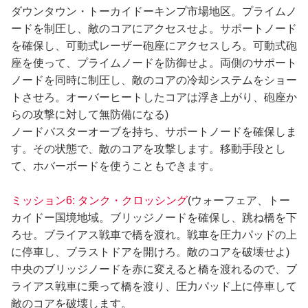
ダウンタウン・トーカイドーキンプ市場地区。プライムノ
ードを制圧し、敵のコアにアクセスせよ。サポートノード
を確保し、可動式レーザー砲座にアクセスしろ。可動式砲
座を使って、プライムノードを防御せよ。両側のサポート
ノードを同時に制圧し、敵のコアの冷却システムをショー
トさせろ。オーバーヒートしたコアは浮き上がり、砲座か
らの攻撃に対して無防備になる)
ノードバスターオーブを持ち、サポートノードを確保しま
す。その状態で、敵のコアを攻撃します。移動手段とし
て、ホバーボードを使うこともできます。
ミッション6: タンク・クロッシング
(ウォーフェア、トー
カイドー国境地域。ブリッジノードを確保し、跳ね橋を下
ろせ。ブライアス戦車で橋を渡れ。戦車を圧力パッドの上
に停車し、ブラストドアを開けろ。敵のコアを破壊せよ)
中央のブリッジノードを赤に変えると橋を渡れるので、ブ
ライアス戦車に乗って橋を渡り、圧力パッド上に停車して
敵のコアを破壊します。