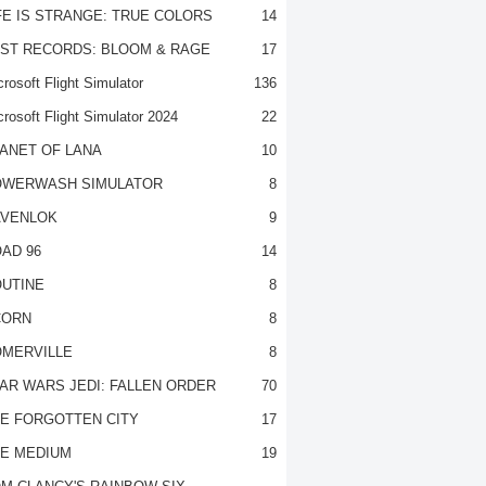
FE IS STRANGE: TRUE COLORS
14
ST RECORDS: BLOOM & RAGE
17
rosoft Flight Simulator
136
crosoft Flight Simulator 2024
22
ANET OF LANA
10
OWERWASH SIMULATOR
8
VENLOK
9
AD 96
14
UTINE
8
CORN
8
MERVILLE
8
AR WARS JEDI: FALLEN ORDER
70
E FORGOTTEN CITY
17
E MEDIUM
19