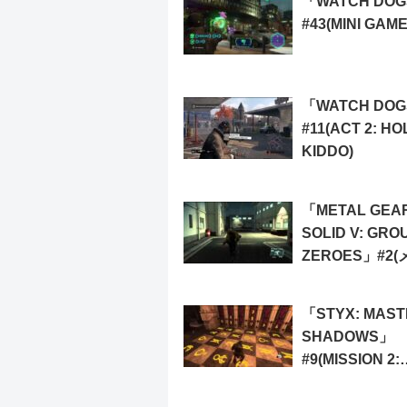
「WATCH DO
#43(MINI GAME
「WATCH DO
#11(ACT 2: HO
KIDDO)
「METAL GEA
SOLID V: GRO
ZEROES」#2
ッション「GRO
ZEROES」)
「STYX: MAST
SHADOWS」
#9(MISSION 2:
MASTER KEY 3/