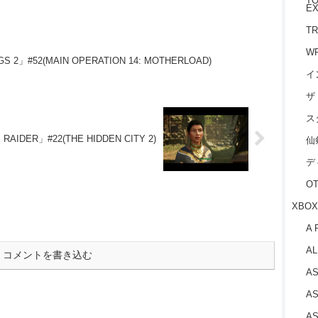
TO
EX
TR
W
S 2」#52(MAIN OPERATION 14: MOTHERLOAD)
イ
ザ
ス
RAIDER」#22(THE HIDDEN CITY 2)
仙
デ
O
XBOX
A 
AL
コメントを書き込む
AS
AS
AS