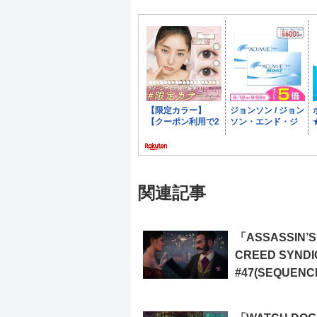
関連記事
「ASSASSIN’S
CREED SYND
#47(SEQUENC
MEMORY 4: A 
TO REMEMBER