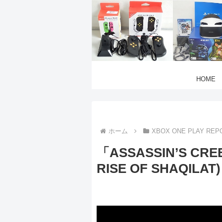
HOME
ホーム
XBOX ONE PLAY REP
「ASSASSIN’S CREE
RISE OF SHAQILAT)