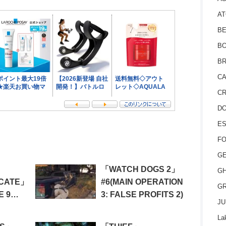
AT
BE
BO
BR
CA
CR
D
ES
FO
GE
「WATCH DOGS 2」
GH
ICATE」
#6(MAIN OPERATION
GR
E 9
3: FALSE PROFITS 2)
JU
NIGHT
La
)