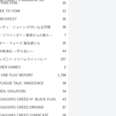
M CLANCY'S RAINBOW SIX
TRACTION
20
EK TO YOMI
22
RECKFEST
30
ンディ・ジョーンズ/大いなる円環
38
・リワインダー～黄泉からの旅人～
7
ター・ウォーズ 無法者たち
26
剣奇侠伝 ―守り合い―
44
ィズニー ドリームライトバレー
207
THER GAMES
6
 ONE PLAY REPORT
1,799
PLAGUE TALE: INNOCENCE
39
IEN: ISOLATION
34
SASSIN'S CREED IV: BLACK FLAG
43
SASSIN'S CREED ORIGINS
97
SASSIN'S CREED SYNDICATE
58