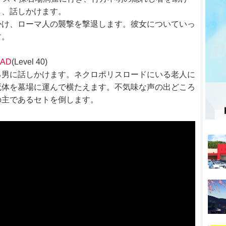
し、話しかけます。
かけ、ローマ人の襲撃を撃退します。彼女についていっ
す。
EAD
(Level 40)
る男に話しかけます。ネクロポリスロードにいる老人に
死体を墓場に運んで横たえます。不気味な声の出どころ
の主であるセトを倒します。