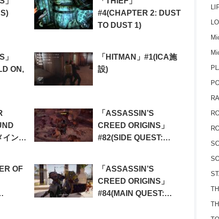
GS」
「THIEF」
LI
S)
#4(CHAPTER 2: DUST
LO
TO DUST 1)
Mic
Mi
GS」
「HITMAN」#1(ICA施
PL
LD ON,
設)
P
RA
R
「ASSASSIN’S
RO
UND
CREED ORIGINS」
RO
(メインミ
#82(SIDE QUEST:
S
UND
MASTER OF THE
SO
SECRET THINGS)
ER OF
「ASSASSIN’S
ST
CREED ORIGINS」
TH
#84(MAIN QUEST:
TH
4-1)
THE HERETIC)