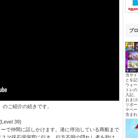
プ
当サイ
とを記
ウォー
トレの
入記、
おまけ
リポー
GINS」のご紹介の続きです。
※ペー
含まれ
(Level 39)
ローで仲間に話しかけます。港に停泊している商船まで
リスマ採石場洞窟に行き、行方不明の隠れし者を助け