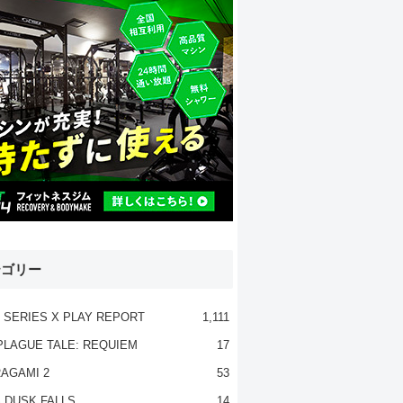
テゴリー
 SERIES X PLAY REPORT
1,111
PLAGUE TALE: REQUIEM
17
AGAMI 2
53
 DUSK FALLS
14