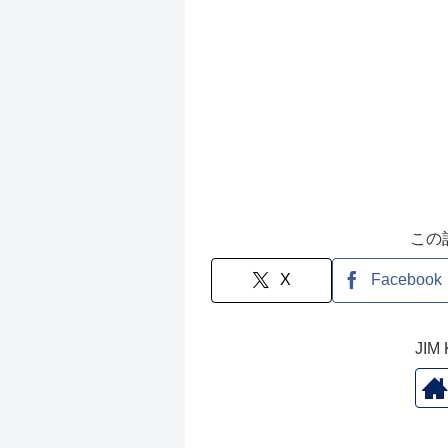
この
X
Facebook
JI