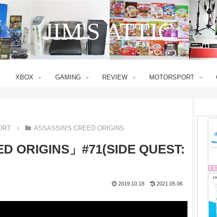
JIM'S ATTIC
XBOX
GAMING
REVIEW
MOTORSPORT
ORT
ASSASSIN'S CREED ORIGINS
D ORIGINS」#71(SIDE QUEST:
2019.10.18
2021.05.06