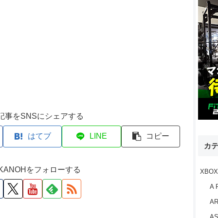
記事をSNSにシェアする
はてブ
LINE
コピー
カ
M KANOHをフォローする
XBOX
A 
AR
AS